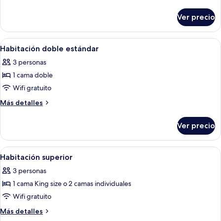
individual
detalles
sobre
Ver precio
Habitación
individual
Abrir
Un dormitorio con una cama, dos lámpa
7
Habitación doble estándar
todas
3 personas
las
1 cama doble
fotos
de
Wifi gratuito
Habitación
Más
Más detalles
doble
detalles
sobre
estándar
Ver precio
Habitación
doble
estándar
Abrir
Una habitación de hotel con una cama 
6
Habitación superior
todas
3 personas
las
1 cama King size o 2 camas individuales
fotos
de
Wifi gratuito
Habitación
Más
Más detalles
superior
detalles