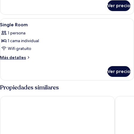
sobre
Deluxe
Ver precio
Habitación
doble
Deluxe
Abrir
Minibar, escritorio y espacio para trab
7
Single Room
todas
1 persona
las
1 cama individual
fotos
de
Wifi gratuito
Single
Más
Más detalles
Room
detalles
sobre
Ver precio
Single
Room
Propiedades similares
Hotel Ceilidh-donia
Britanni