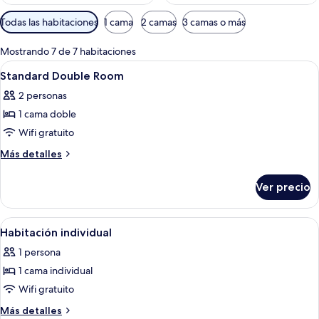
Filtros
Todas las habitaciones
1 cama
2 camas
3 camas o más
disponibles
para
Mostrando 7 de 7 habitaciones
las
Abrir
Una cama bien tendida con cabecera, 
7
Standard Double Room
habitaciones
todas
2 personas
las
1 cama doble
fotos
de
Wifi gratuito
Standard
Más
Más detalles
Double
detalles
sobre
Room
Ver precio
Standard
Double
Room
Abrir
Una habitación de hotel con cama, una 
5
Habitación individual
todas
1 persona
las
1 cama individual
fotos
de
Wifi gratuito
Habitación
Más
Más detalles