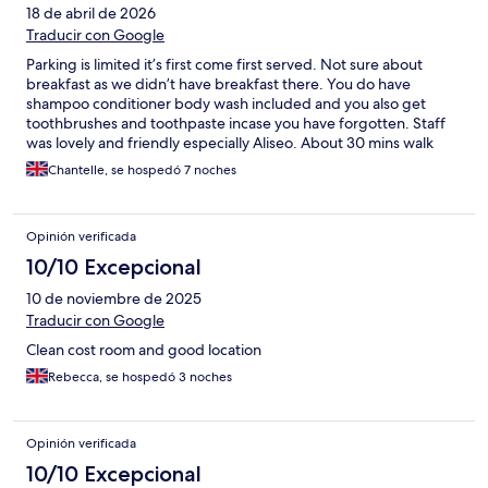
18 de abril de 2026
Traducir con Google
Parking is limited it’s first come first served. Not sure about
breakfast as we didn’t have breakfast there. You do have
shampoo conditioner body wash included and you also get
toothbrushes and toothpaste incase you have forgotten. Staff
was lovely and friendly especially Aliseo. About 30 mins walk
into the town center lovely place to stay where you won’t need
Chantelle, se hospedó 7 noches
to drive.
Opinión verificada
10/10 Excepcional
10 de noviembre de 2025
Traducir con Google
Clean cost room and good location
Rebecca, se hospedó 3 noches
Opinión verificada
10/10 Excepcional