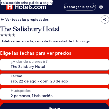
Ir a la sección principal de la página
Descargar la app
Ver todas las propiedades
The Salisbury Hotel
Propiedad
de
Hotel con restaurante, cerca de Universidad de Edimburgo
4.0
estrellas
Elige las fechas para ver precios
¿A dónde quieres ir?
Fechas
Huéspedes
Buscar