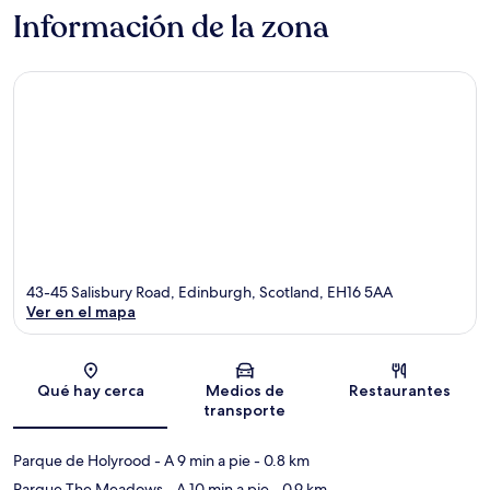
Información de la zona
43-45 Salisbury Road, Edinburgh, Scotland, EH16 5AA
Ver en el mapa
Sección del mapa
Qué hay cerca
Medios de
Restaurantes
transporte
Parque de Holyrood
- A 9 min a pie
- 0.8 km
Parque The Meadows
- A 10 min a pie
- 0.9 km