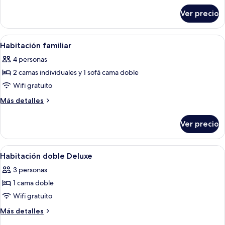
sobre
Ver precio
Habitación
superior
Abrir
Habitación de hotel con cama, dos sillon
8
Habitación familiar
todas
4 personas
las
2 camas individuales y 1 sofá cama doble
fotos
de
Wifi gratuito
Habitación
Más
Más detalles
familiar
detalles
sobre
Ver precio
Habitación
familiar
Abrir
Una cama con dosel con edredón acolch
6
Habitación doble Deluxe
todas
3 personas
las
1 cama doble
fotos
de
Wifi gratuito
Habitación
Más
Más detalles
doble
detalles