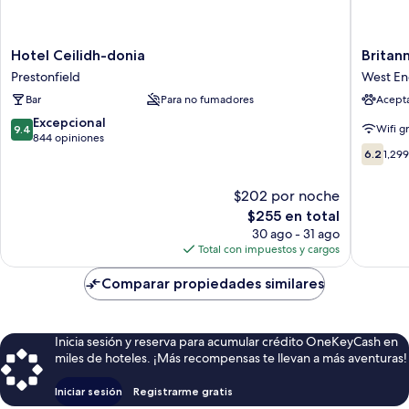
Hotel
Britanni
Hotel Ceilidh-donia
Britan
Ceilidh-
Hotel
Prestonfield
West E
donia
Edinbur
Bar
Para no fumadores
Acept
Prestonfield
West
End
9.4
Excepcional
Wifi g
9.4
de
844 opiniones
6.2
10,
6.2
1,29
de
Excepcional,
10,
844
$202 por noche
1,299
opiniones
El
$255 en total
opinion
precio
30 ago - 31 ago
actual
Total con impuestos y cargos
es
de
Comparar propiedades similares
$255
Inicia sesión y reserva para acumular crédito OneKeyCash en
miles de hoteles. ¡Más recompensas te llevan a más aventuras!
Iniciar sesión
Registrarme gratis