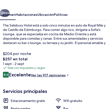
Hotel
erior
Siguiente
50+
Resumen
Habitaciones
Ubicación
Políticas
The Salisbury Hotel está a solo cinco minutos en auto de Royal Mile y
de Castillo de Edimburgo. Para comer algo rico, dirígete a Sofia's
Lounge, que se especializa en cocina de Medio Oriente y está
disponible para comidas y cenas. Entre sus amenidades y servicios
destacan su bar o lounge, su terraza y su jardín. El personal amable y
la ubicación reciben muy buenas calificaciones de otros visitantes.
$204 por noche
El
$257 en total
precio
1 sept - 2 sept
Minibar, escritorio y espacio para trab
total
Total con impuestos y cargos
es
Opiniones
Excelente
8.6
Ver las 917 opiniones
de
8.6 de 10,
$257
Servicios principales
Estacionamiento gratis
Wifi gratuito
Restaurantes
Bar