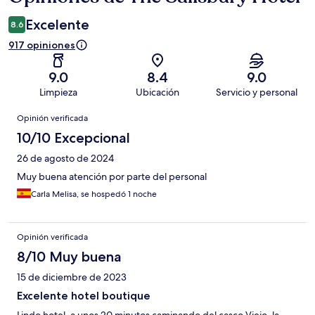
Excelente
8.6
917 opiniones
9.0
8.4
9.0
Limpieza
Ubicación
Servicio y personal
Opiniones
Opinión verificada
10/10 Excepcional
26 de agosto de 2024
Muy buena atención por parte del personal
Carla Melisa, se hospedó 1 noche
Opinión verificada
8/10 Muy buena
15 de diciembre de 2023
Excelente hotel boutique