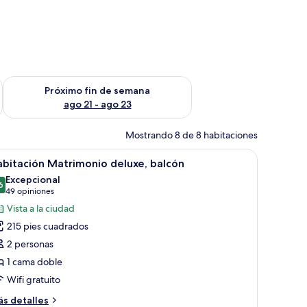
fin de semana ago 14 - ago 16
Consulta la disponibilidad para el próximo fin de semana ago
Próximo fin de semana
ago 21 - ago 23
Mostrando 8 de 8 habitaciones
erdes.
 dos mesitas de noche, una lámpara y una toalla sobre la cama.
brir
Una cama con dosel, una mesita de noche, una s
24
bitación Matrimonio deluxe, balcón
odas
Excepcional
s
6
9.6 de 10
(49
49 opiniones
otos
opiniones)
Vista a la ciudad
e
215 pies cuadrados
abitación
2 personas
atrimonio
1 cama doble
eluxe,
Wifi gratuito
alcón
ás
s detalles