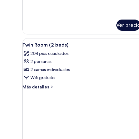
Ver preci
Abrir
Habitación de hotel con dos cam
5
Twin Room (2 beds)
todas
204 pies cuadrados
las
2 personas
fotos
de
2 camas individuales
Twin
Wifi gratuito
Room
Más
Más detalles
(2
detalles
beds)
sobre
Twin
Room
(2
beds)