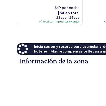
10,
10,
Excelente,
Excepcional,
$49 por noche
1,019
375
El
$54 en total
opiniones
opiniones
precio
23 ago - 24 ago
actual
Total con impuestos y cargos
es
de
$54
Inicia sesión y reserva para acumular c
hoteles. ¡Más recompensas te llevan a m
Información de la zona