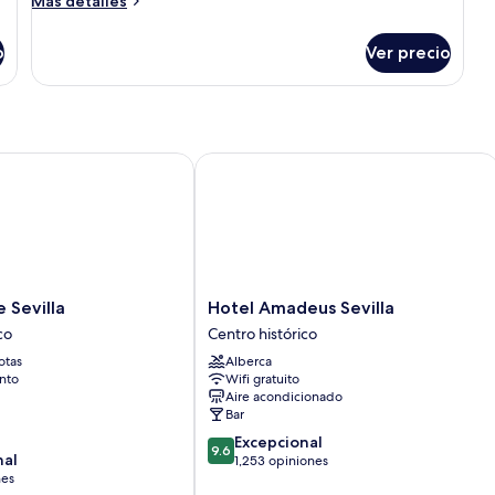
Más detalles
detalles
sobre
o
Ver precio
Habitación
evilla
Hotel Amadeus Sevilla
Hotel
 Sevilla
Hotel Amadeus Sevilla
Amadeus
co
Centro histórico
Sevilla
otas
Alberca
Centro
nto
Wifi gratuito
histórico
Aire acondicionado
Bar
9.6
Excepcional
9.6
nal
de
1,253 opiniones
nes
10,