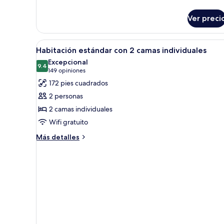
de
uso
Ver preci
individual
Abrir
Habitación de hotel con dos c
28
Habitación estándar con 2 camas individuales
todas
Excepcional
las
9.4
9.4 de 10
(149
149 opiniones
fotos
opiniones)
172 pies cuadrados
de
2 personas
Habitación
2 camas individuales
estándar
Wifi gratuito
con
2
Más
Más detalles
detalles
camas
sobre
individuales
Habitación
estándar
con
2
camas
individuales