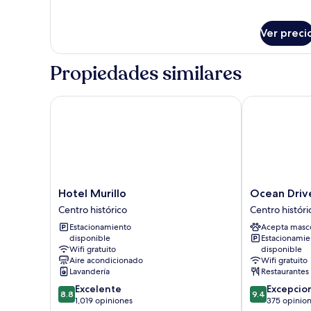
Ver preci
Propiedades similares
Hotel Murillo
Ocean Drive S
Hotel
Ocean
Hotel Murillo
Ocean Drive
Murillo
Drive
Centro histórico
Centro históri
Centro
Sevilla
Estacionamiento
Acepta masc
histórico
Centro
disponible
Estacionamie
histórico
Wifi gratuito
disponible
Aire acondicionado
Wifi gratuito
Lavandería
Restaurantes
8.8
9.4
Excelente
Excepcio
8.8
9.4
de
de
1,019 opiniones
375 opinio