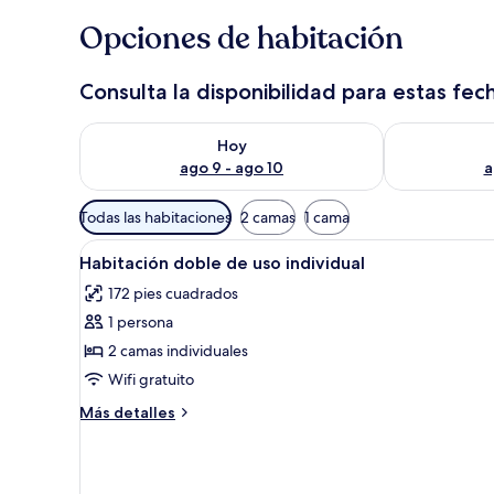
Opciones de habitación
Consulta la disponibilidad para estas fec
Consulta la disponibilidad para hoy ago 9 - ago 10
Consulta la d
Hoy
ago 9 - ago 10
a
Filtros
Todas las habitaciones
2 camas
1 cama
disponibles
Abrir
Habitación de hotel con dos ca
para
28
Habitación doble de uso individual
todas
las
172 pies cuadrados
las
habitaciones
1 persona
fotos
de
2 camas individuales
Habitación
Wifi gratuito
doble
Más
Más detalles
de
detalles
uso
sobre
Habitación
individual
doble