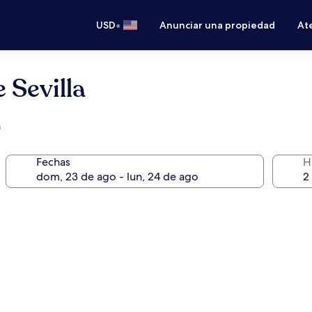
•
USD
Anunciar una propiedad
Ate
 Sevilla
a
Fechas
H