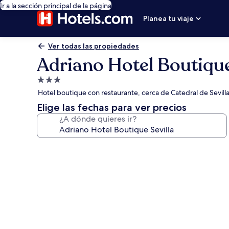
Ir a la sección principal de la página
Planea tu viaje
Ver todas las propiedades
Adriano Hotel Boutique
Propiedad
de
Hotel boutique con restaurante, cerca de Catedral de Sevill
3.0
Elige las fechas para ver precios
estrellas
¿A dónde quieres ir?
Galería
de
fotos
de
Adriano
Hotel