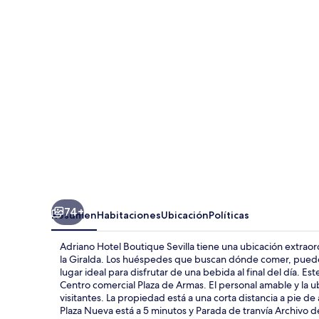
Boutique
Sevilla
74+
Resumen
Habitaciones
Ubicación
Políticas
Adriano Hotel Boutique Sevilla tiene una ubicación extraord
la Giralda. Los huéspedes que buscan dónde comer, pueden 
lugar ideal para disfrutar de una bebida al final del día. E
Centro comercial Plaza de Armas. El personal amable y la u
visitantes. La propiedad está a una corta distancia a pie d
Plaza Nueva está a 5 minutos y Parada de tranvía Archivo de