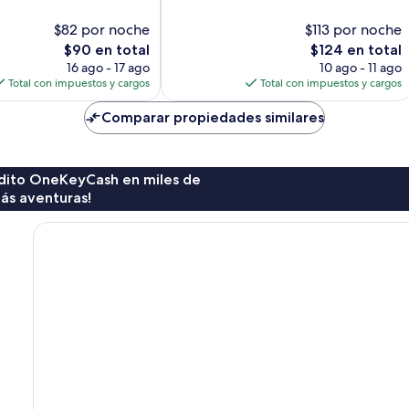
Excepcional,
1,253
$82 por noche
$113 por noche
opiniones
El
El
$90 en total
$124 en total
precio
precio
16 ago - 17 ago
10 ago - 11 ago
actual
actual
Total con impuestos y cargos
Total con impuestos y cargos
es
es
de
de
Comparar propiedades similares
$90
$124
rédito OneKeyCash en miles de
ás aventuras!