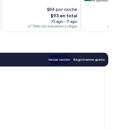
de
89 opiniones
Excepcional,
10,
716
$84 por noche
$
Excepcional,
opiniones
El
$93 en total
89
precio
opiniones
10 ago - 11 ago
actual
Total con impuestos y cargos
Total con 
es
de
$93
Iniciar sesión
Registrarme gratis