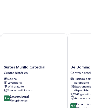
Suites Murillo Catedral
De Domínguez Hotel B
Suites
De
Suites Murillo Catedral
De Domínguez Hotel
Murillo
Domínguez
Centro histórico
Centro histórico
Catedral
Hotel
Cocina
Traslado del/al
Centro
Boutique
Lavandería
aeropuerto
histórico
Centro
Wifi gratuito
Estacionamiento
histórico
Aire acondicionado
disponible
Wifi gratuito
9.6
Excepcional
Aire acondicionado
9.6
de
716 opiniones
9.8
Excepcional
10,
9.8