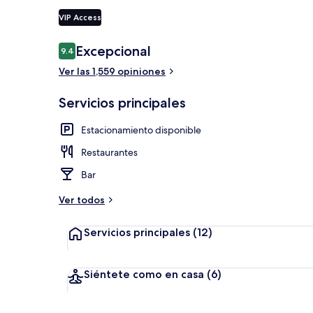
VIP Access
Recepción
Opiniones
Excepcional
9.4
9.4 de 10,
Ver las 1,559 opiniones
Servicios principales
Estacionamiento disponible
Restaurantes
Bar
Ver todos
Servicios principales
(12)
Siéntete como en casa
(6)