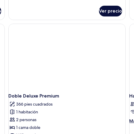
de
Habitación
so
Matrimonio
o
Ver precio
Ha
estándar
Ma
de
amas, cada una con almohada verde, cabeceros blancos y mesitas de noche c
ba
Doble Deluxe Premium
H
366 pies cuadrados
1 habitación
2 personas
M
Má
de
1 cama doble
so