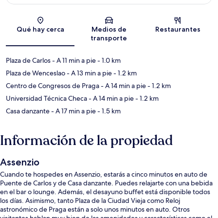
Sección del mapa
Qué hay cerca
Medios de
Restaurantes
transporte
Plaza de Carlos
- A 11 min a pie
- 1.0 km
Plaza de Wenceslao
- A 13 min a pie
- 1.2 km
Centro de Congresos de Praga
- A 14 min a pie
- 1.2 km
Universidad Técnica Checa
- A 14 min a pie
- 1.2 km
Casa danzante
- A 17 min a pie
- 1.5 km
Información de la propiedad
Assenzio
Cuando te hospedes en Assenzio, estarás a cinco minutos en auto de
Puente de Carlos y de Casa danzante. Puedes relajarte con una bebida
en el bar o lounge. Además, el desayuno buffet está disponible todos
los días. Asimismo, tanto Plaza de la Ciudad Vieja como Reloj
astronómico de Praga están a solo unos minutos en auto. Otros
visitantes hablan muy bien de las amenidades y características como el