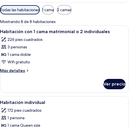
Filtros
Todas las habitaciones
1 cama
2 camas
disponibles
para
Mostrando 8 de 8 habitaciones
las
Abrir
Habitación de hotel con una cama gra
6
Habitación con 1 cama matrimonial o 2 individuales
habitaciones
todas
226 pies cuadrados
las
3 personas
fotos
de
1 cama doble
Habitación
Wifi gratuito
con
Más
Más detalles
1
detalles
cama
sobre
Ver precio
Habitación
matrimonial
con
o
1
Abrir
Habitación de hotel con cabecera de m
2
5
cama
Habitación individual
todas
matrimonial
individuales
172 pies cuadrados
o
las
2
1 persona
fotos
individuales
de
1 cama Queen size