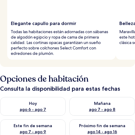
Elegante capullo para dormir
Bellez
Todas las habitaciones están adornadas con sábanas
Maravíll
de algodón egipcio y ropa de cama de primera
este hot
calidad. Las cortinas opacas garantizan un sueño
clásica 
perfecto sobre colchones Select Comfort con
edredones de plumón.
Opciones de habitación
Consulta la disponibilidad para estas fechas
Consulta la disponibilidad para hoy ago 6 - ago 7
Consulta la disponibilidad pa
Hoy
Mañana
ago 6 - ago 7
ago 7 - ago 8
Consulta la disponibilidad para este fin de semana ago 7 - ag
Consulta la disponibilidad par
Este fin de semana
Próximo fin de semana
ago 7 - ago 9
ago 14 - ago 16