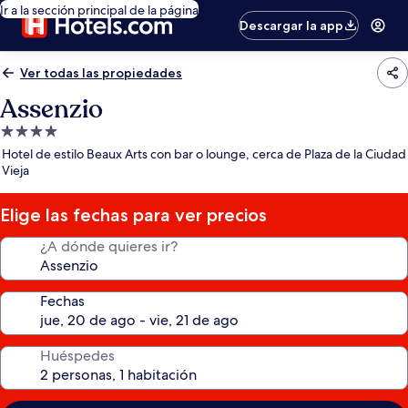
Ir a la sección principal de la página
Descargar la app
Ver todas las propiedades
Assenzio
Propiedad
de
Hotel de estilo Beaux Arts con bar o lounge, cerca de Plaza de la Ciudad
4.0
Vieja
estrellas
Elige las fechas para ver precios
¿A dónde quieres ir?
Fechas
Huéspedes