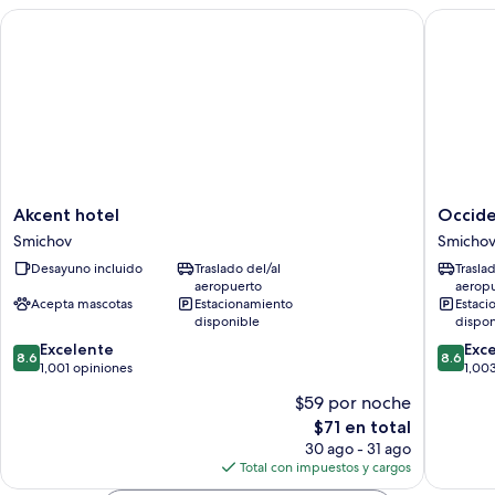
Akcent hotel
Occident
Akcent
Occiden
Akcent hotel
Occide
hotel
Praha
Smichov
Smicho
Smichov
Five
Desayuno incluido
Traslado del/al
Trasla
Smichov
aeropuerto
aerop
Acepta mascotas
Estacionamiento
Estaci
disponible
dispon
8.6
8.6
Excelente
Exc
8.6
8.6
de
de
1,001 opiniones
1,00
10,
10,
$59 por noche
Excelente,
Excelent
El
$71 en total
1,001
1,003
precio
opiniones
opinion
30 ago - 31 ago
actual
Total con impuestos y cargos
es