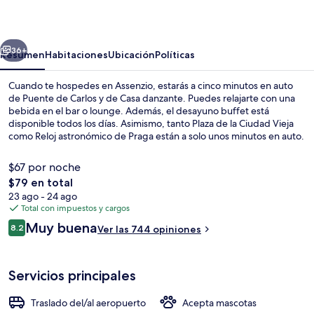
erior
Siguiente
36+
Resumen
Habitaciones
Ubicación
Políticas
Cuando te hospedes en Assenzio, estarás a cinco minutos en auto
de Puente de Carlos y de Casa danzante. Puedes relajarte con una
bebida en el bar o lounge. Además, el desayuno buffet está
disponible todos los días. Asimismo, tanto Plaza de la Ciudad Vieja
como Reloj astronómico de Praga están a solo unos minutos en auto.
Otros visitantes hablan muy bien de las amenidades y características
como el personal amable. Hay opciones de transporte público a una
$67 por noche
corta distancia a pie: Zvonařka Stop está a 5 minutos y Bruselská
El
$79 en total
Stop está a 6 minutos.
precio
23 ago - 24 ago
Exterior
total
Total con impuestos y cargos
es
Opiniones
Muy buena
8.2
Ver las 744 opiniones
de
8.2 de 10,
$79
Servicios principales
Traslado del/al aeropuerto
Acepta mascotas