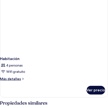
Habitación
4 personas
Wifi gratuito
Más
Más detalles
detalles
sobre
Ver precio
Habitación
Propiedades similares