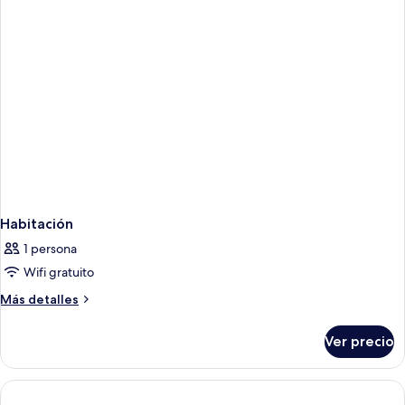
Habitación
1 persona
Wifi gratuito
Más
Más detalles
detalles
sobre
Ver precio
Habitación