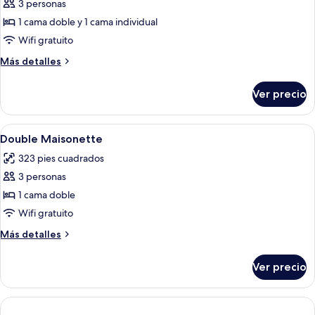
3 personas
fotos
de
1 cama doble y 1 cama individual
Habitación
Wifi gratuito
triple
Más
Más detalles
detalles
sobre
Ver precio
Habitación
triple
Abrir
Un dormitorio moderno con un sofá gri
5
Double Maisonette
todas
323 pies cuadrados
las
3 personas
fotos
de
1 cama doble
Double
Wifi gratuito
Maisonette
Más
Más detalles
detalles
sobre
Ver precio
Double
Maisonette