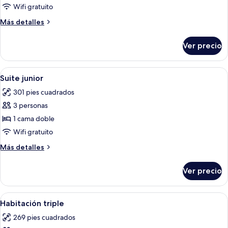
Habitación
Wifi gratuito
individual
Más
Más detalles
detalles
sobre
Ver precio
Habitación
individual
Abrir
Una habitación de hotel moderna con c
5
Suite junior
todas
301 pies cuadrados
las
3 personas
fotos
de
1 cama doble
Suite
Wifi gratuito
junior
Más
Más detalles
detalles
sobre
Ver precio
Suite
junior
Abrir
Una habitación de hotel con dos cama
4
Habitación triple
todas
269 pies cuadrados
las