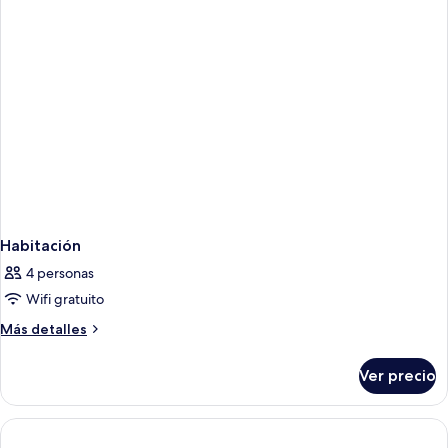
Habitación
4 personas
Wifi gratuito
Más
Más detalles
detalles
sobre
Ver precio
Habitación