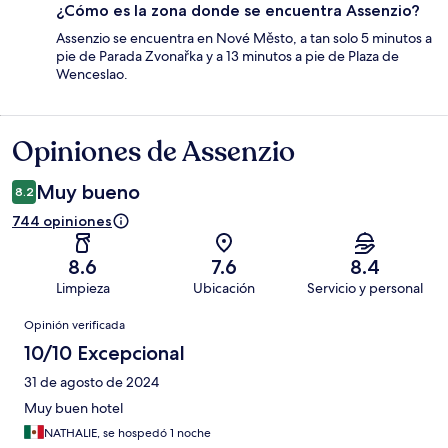
¿Cómo es la zona donde se encuentra Assenzio?
Assenzio se encuentra en Nové Město, a tan solo 5 minutos a
pie de Parada Zvonařka y a 13 minutos a pie de Plaza de
Wenceslao.
Opiniones de Assenzio
Opiniones
Muy bueno
8.2
744 opiniones
8.6
7.6
8.4
Limpieza
Ubicación
Servicio y personal
Opiniones
Opinión verificada
10/10 Excepcional
31 de agosto de 2024
Muy buen hotel
NATHALIE, se hospedó 1 noche