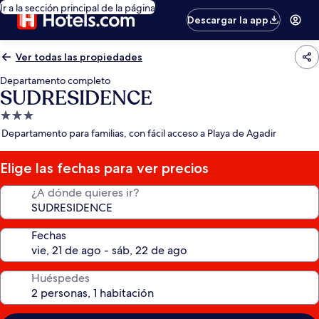
Ir a la sección principal de la página
Descargar la app
Ver todas las propiedades
Departamento completo
SUDRESIDENCE
Propiedad
de
Departamento para familias, con fácil acceso a Playa de Agadir
3.0
estrellas
Elige las fechas para ver precios
¿A dónde quieres ir?
Fechas
Huéspedes