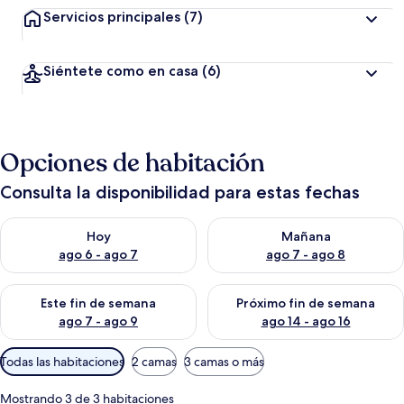
Servicios principales
(7)
Siéntete como en casa
(6)
Opciones de habitación
Consulta la disponibilidad para estas fechas
Consulta la disponibilidad para hoy ago 6 - ago 7
Consulta la disponibilidad pa
Hoy
Mañana
ago 6 - ago 7
ago 7 - ago 8
Consulta la disponibilidad para este fin de semana ago 7 - ag
Consulta la disponibilidad par
Este fin de semana
Próximo fin de semana
ago 7 - ago 9
ago 14 - ago 16
Filtros
Todas las habitaciones
2 camas
3 camas o más
disponibles
para
Mostrando 3 de 3 habitaciones