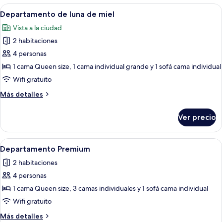
las
Abrir
Un espacio de oficina moderno con una 
18
Departamento de luna de miel
habitaciones
todas
Vista a la ciudad
las
2 habitaciones
fotos
de
4 personas
Departamento
1 cama Queen size, 1 cama individual grande y 1 sofá cama individual
de
Wifi gratuito
luna
Más
Más detalles
de
detalles
miel
sobre
Ver precio
Departamento
de
luna
Abrir
Una planta en maceta con hojas anchas 
13
de
Departamento Premium
todas
miel
2 habitaciones
las
4 personas
fotos
de
1 cama Queen size, 3 camas individuales y 1 sofá cama individual
Departamento
Wifi gratuito
Premium
Más
Más detalles