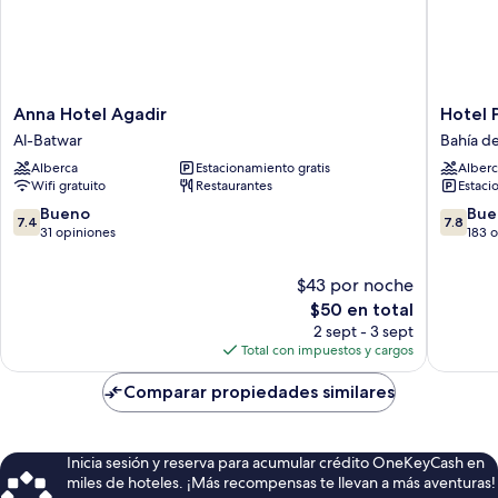
Anna
Hotel
Anna Hotel Agadir
Hotel 
Hotel
Prestige
Al-Batwar
Bahía d
Agadir
Agadir
Alberca
Estacionamiento gratis
Alberc
Al-
Bahía
Wifi gratuito
Restaurantes
Estaci
Batwar
de
Agadir
7.4
7.8
Bueno
Bue
7.4
7.8
de
de
31 opiniones
183 
10,
10,
Bueno,
Bueno,
$43 por noche
31
183
El
$50 en total
opiniones
opinion
precio
2 sept - 3 sept
actual
Total con impuestos y cargos
es
de
Comparar propiedades similares
$50
Inicia sesión y reserva para acumular crédito OneKeyCash en
miles de hoteles. ¡Más recompensas te llevan a más aventuras!