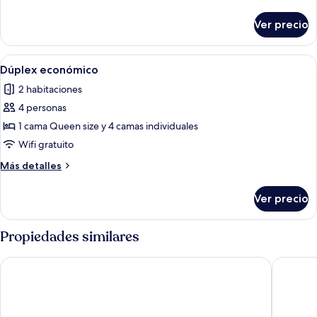
detalles
sobre
Ver precio
Departamento
Premium
Abrir
Terraza o patio
16
Dúplex económico
todas
2 habitaciones
las
4 personas
fotos
de
1 cama Queen size y 4 camas individuales
Dúplex
Wifi gratuito
económico
Más
Más detalles
detalles
sobre
Ver precio
Dúplex
económico
Propiedades similares
Anna Hotel Agadir
Hotel Pr