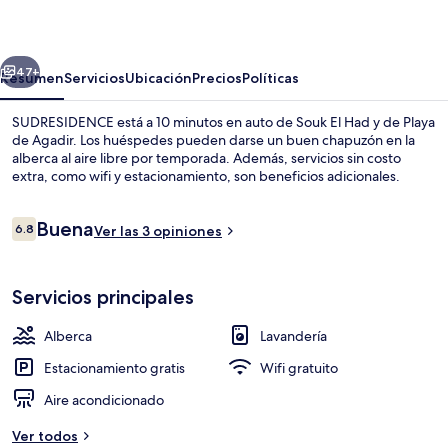
erior
Siguiente
47+
Resumen
Servicios
Ubicación
Precios
Políticas
SUDRESIDENCE está a 10 minutos en auto de Souk El Had y de Playa
de Agadir. Los huéspedes pueden darse un buen chapuzón en la
alberca al aire libre por temporada. Además, servicios sin costo
extra, como wifi y estacionamiento, son beneficios adicionales.
Opiniones
Buena
6.8
Ver las 3 opiniones
6.8 de 10,
Exterior
Servicios principales
Alberca
Lavandería
Estacionamiento gratis
Wifi gratuito
Aire acondicionado
Ver todos