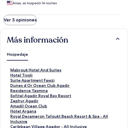
Anias, se hospedó 14 noches
Ver 3 opiniones
Más información
Hospedaje
E
Mabrouk Hotel And Suites
n
E
Hotel Tivoli
l
n
E
Suite Apartment Fawzi
a
l
n
E
Dunes d Or Ocean Club Agadir
c
a
l
n
E
Residence Yasmina
e
c
a
l
n
E
Sofitel Agadir Royal Bay Resort
p
e
c
a
l
n
E
Zephyr Agadir
a
p
e
c
a
l
n
E
Amadil Ocean Club
r
a
p
e
c
a
l
n
E
Hotel Argana
a
r
a
p
e
c
a
l
n
E
Royal Decameron Tafoukt Beach Resort & Spa - All
a
a
r
a
p
e
c
a
l
n
Inclusive
b
a
a
r
a
p
e
c
a
l
E
Caribbean Village Agador - All Inclusive