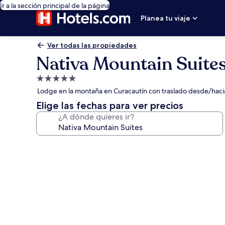
Ir a la sección principal de la página
Planea tu viaje
Ver todas las propiedades
Nativa Mountain Suite
Propiedad
de
Lodge en la montaña en Curacautín con traslado desde/hacia 
5.0
Elige las fechas para ver precios
estrellas
¿A dónde quieres ir?
Galería
de
fotos
de
Nativa
Mountain