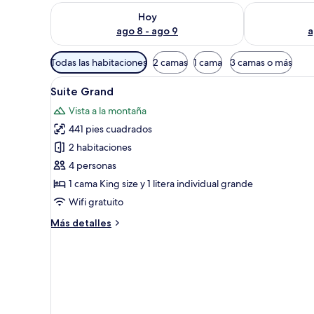
Consulta la disponibilidad para hoy ago 8 - ago 9
Consulta la d
Hoy
ago 8 - ago 9
a
Filtros
Todas las habitaciones
2 camas
1 cama
3 camas o más
disponibles
Abrir
Un dormitorio con literas, un e
para
2
Suite Grand
todas
las
Vista a la montaña
las
habitaciones
441 pies cuadrados
fotos
de
2 habitaciones
Suite
4 personas
Grand
1 cama King size y 1 litera individual grande
Wifi gratuito
Más
Más detalles
detalles
sobre
Suite
Grand