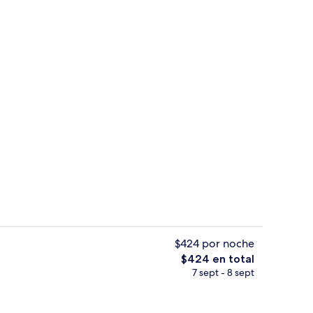
Interior
$424 por noche
El
$424 en total
precio
7 sept - 8 sept
Sábanas de algodón egipcio y ropa de
total
es
de