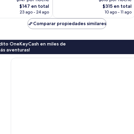
68
El
El
$147 en total
$315 en total
opiniones
precio
precio
23 ago - 24 ago
10 ago - 11 ago
actual
actual
es
es
Comparar propiedades similares
de
de
$147
$315
rédito OneKeyCash en miles de
ás aventuras!