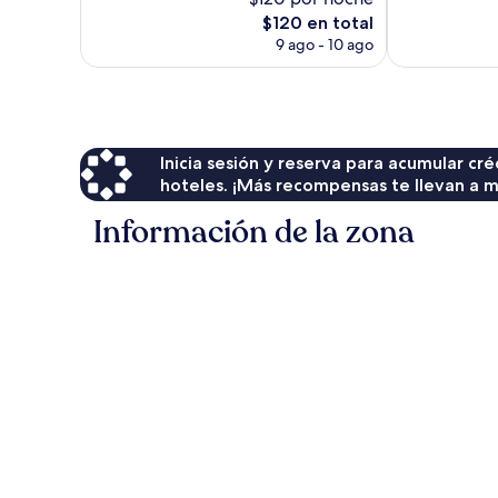
624
65
opiniones
El
opiniones
$120 en total
precio
9 ago - 10 ago
actual
es
de
$120
Inicia sesión y reserva para acumular c
hoteles. ¡Más recompensas te llevan a m
Información de la zona