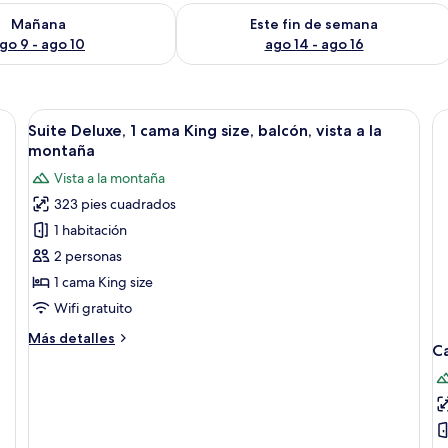
isponibilidad para mañana ago 9 - ago 10
Consulta la disponibilidad para este 
Mañana
Este fin de semana
go 9 - ago 10
ago 14 - ago 16
scritorio y un armario.
Abrir
Un dormitorio con dos camas, un escri
4
Suite Deluxe, 1 cama King size, balcón, vista a la
todas
montaña
las
Vista a la montaña
fotos
323 pies cuadrados
de
1 habitación
Suite
Deluxe,
2 personas
1
1 cama King size
cama
Wifi gratuito
King
Más
Más detalles
size,
Ca
detalles
balcón,
sobre
Suite
vista
Deluxe,
a
1
la
cama