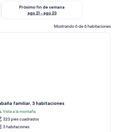
fin de semana ago 14 - ago 16
Consulta la disponibilidad para el próximo fin de semana ago
Próximo fin de semana
ago 21 - ago 23
Mostrando 6 de 6 habitaciones
torio con lámpara y vistas a un paisaje montañoso a través de amplias ventan
baña familiar, 3 habitaciones
Vista a la montaña
323 pies cuadrados
3 habitaciones