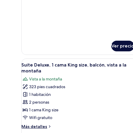
Ver preci
Abrir
Un dormitorio con una cama gr
3
Suite Deluxe, 1 cama King size, balcón, vista a la
todas
montaña
las
Vista a la montaña
fotos
323 pies cuadrados
de
1 habitación
Suite
Deluxe,
2 personas
1
1 cama King size
cama
Wifi gratuito
King
Más
Más detalles
size,
detalles