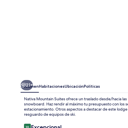
Suites
21+
Resumen
Habitaciones
Ubicación
Políticas
Nativa Mountain Suites ofrece un traslado desde/hacia las 
snowboard. Haz rendir al máximo tu presupuesto con los serv
estacionamiento. Otros aspectos a destacar de este lodge d
resguardo de equipos de ski.
Opiniones
Excepcional
10