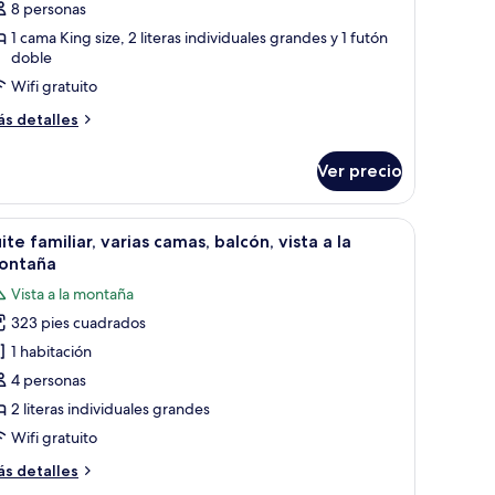
8 personas
1 cama King size, 2 literas individuales grandes y 1 futón
doble
Wifi gratuito
ás
s detalles
talles
bre
Ver precio
baña
miliar,
la, ventanas amplias y vistas a un paisaje montañoso.
brir
Una habitación con literas, un escritorio y una
2
bitaciones
ite familiar, varias camas, balcón, vista a la
odas
ontaña
s
Vista a la montaña
otos
323 pies cuadrados
e
1 habitación
uite
miliar,
4 personas
arias
2 literas individuales grandes
amas,
Wifi gratuito
alcón,
ás
s detalles
sta
talles