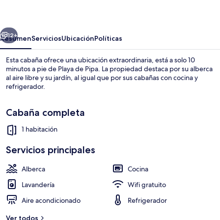
I
erior
Siguiente
12+
Resumen
Servicios
Ubicación
Políticas
Esta cabaña ofrece una ubicación extraordinaria, está a solo 10
minutos a pie de Playa de Pipa. La propiedad destaca por su alberca
al aire libre y su jardín, al igual que por sus cabañas con cocina y
refrigerador.
Cabaña completa
1 habitación
Vista frontal de la propiedad
Servicios principales
Alberca
Cocina
Lavandería
Wifi gratuito
Aire acondicionado
Refrigerador
Ver todos