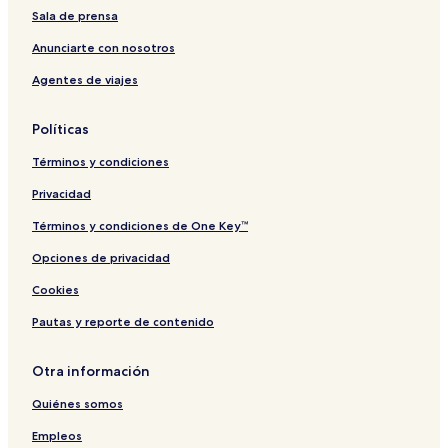
s
e
o
x
Sala de prensa
t
s
t
u
a
o
e
r
Anunciarte con nosotros
r
l
y
Agentes de viajes
t
&
R
S
e
p
t
Políticas
a
r
e
Términos y condiciones
a
t
Privacidad
Términos y condiciones de One Key™
Opciones de privacidad
Cookies
Pautas y reporte de contenido
Otra información
Quiénes somos
Empleos