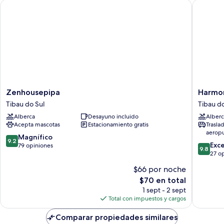
Zenhousepipa
Harmonia
Zenhousepipa
Harmoni
Zenhousepipa
Harmon
Tibau
Flats
Tibau do Sul
Tibau do
do
Tibau
Alberca
Desayuno incluido
Alberc
Sul
do
Acepta mascotas
Estacionamiento gratis
Trasla
Sul
aerop
9.2
Magnífico
9.2
9.8
Exc
de
79 opiniones
9.8
de
27 o
10,
10,
Magnífico,
$66 por noche
Excepcio
79
El
$70 en total
27
opiniones
precio
opinion
1 sept - 2 sept
actual
Total con impuestos y cargos
es
de
Comparar propiedades similares