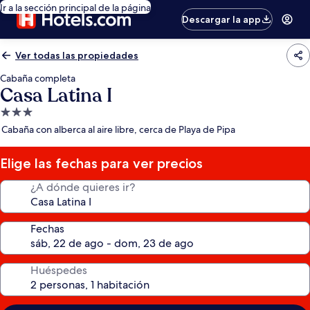
Ir a la sección principal de la página
Descargar la app
Ver todas las propiedades
Cabaña completa
Casa Latina I
Propiedad
de
Cabaña con alberca al aire libre, cerca de Playa de Pipa
3.0
estrellas
Elige las fechas para ver precios
¿A dónde quieres ir?
Fechas
Huéspedes