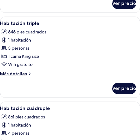
Ver precio
Habitación
doble
Abrir
Un dormitorio con cama de madera, al
1
Habitación triple
todas
646 pies cuadrados
las
1 habitación
fotos
de
3 personas
Habitación
1 cama King size
triple
Wifi gratuito
Más
Más detalles
detalles
sobre
Ver precio
Habitación
triple
Abrir
Un dormitorio con una cama de madera,
1
Habitación cuádruple
todas
861 pies cuadrados
las
1 habitación
fotos
de
4 personas