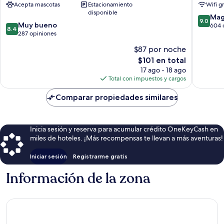
Acepta mascotas
Estacionamiento
Wifi g
Plzen
antiguo
disponible
9.0
de
Mag
9.0
8.4
Muy bueno
de
Pilsen
604 
8.4
de
287 opiniones
10,
10,
Magnífi
$87 por noche
Muy
604
El
$101 en total
bueno,
opinion
precio
287
17 ago - 18 ago
actual
opiniones
Total con impuestos y cargos
es
de
Comparar propiedades similares
$101
Inicia sesión y reserva para acumular crédito OneKeyCash en
miles de hoteles. ¡Más recompensas te llevan a más aventuras!
Iniciar sesión
Registrarme gratis
Información de la zona