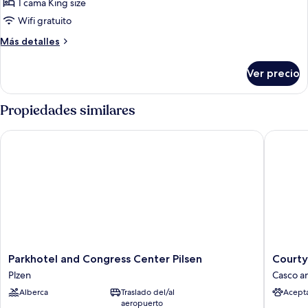
Habitación
1 cama King size
cuádruple
Wifi gratuito
Más
Más detalles
detalles
sobre
Ver precio
Habitación
cuádruple
Propiedades similares
Parkhotel and Congress Center Pilsen
Courtyar
Parkhotel
Courtya
Parkhotel and Congress Center Pilsen
Courty
and
By
Plzen
Casco an
Congress
Marriott
Alberca
Traslado del/al
Acept
Center
Pilsen
aeropuerto
Pilsen
Casco