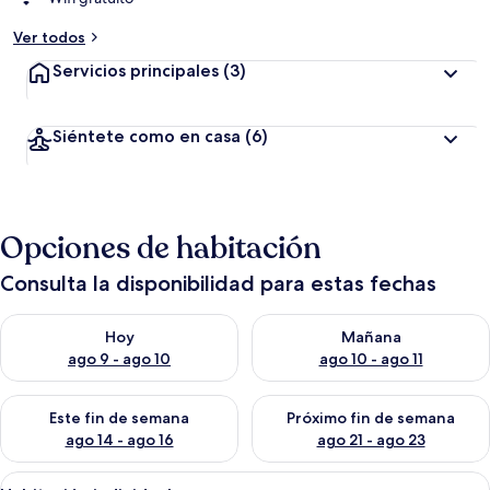
Ver todos
Servicios principales
(3)
Siéntete como en casa
(6)
Opciones de habitación
Consulta la disponibilidad para estas fechas
Consulta la disponibilidad para hoy ago 9 - ago 10
Consulta la disponibilidad par
Hoy
Mañana
ago 9 - ago 10
ago 10 - ago 11
Consulta la disponibilidad para este fin de semana ago 14 - ag
Consulta la disponibilidad pa
Este fin de semana
Próximo fin de semana
ago 14 - ago 16
ago 21 - ago 23
Abrir
Un dormitorio pequeño y ordenado con