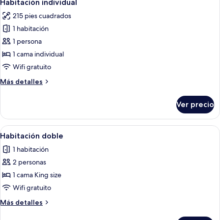
1
Habitación individual
todas
215 pies cuadrados
las
1 habitación
fotos
de
1 persona
Habitación
1 cama individual
individual
Wifi gratuito
Más
Más detalles
detalles
sobre
Ver precio
Habitación
individual
Abrir
Un dormitorio con una cama de madera
4
Habitación doble
todas
1 habitación
las
2 personas
fotos
de
1 cama King size
Habitación
Wifi gratuito
doble
Más
Más detalles
detalles
sobre