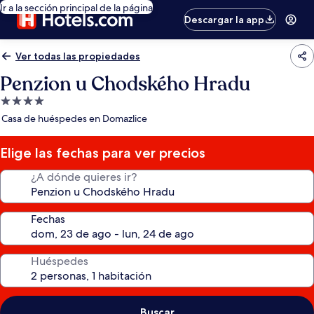
Ir a la sección principal de la página
Descargar la app
Ver todas las propiedades
Penzion u Chodského Hradu
Propiedad
de
Casa de huéspedes en Domazlice
4.0
estrellas
Elige las fechas para ver precios
¿A dónde quieres ir?
Fechas
Huéspedes
Buscar