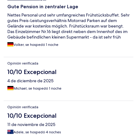
Gute Pension in zentraler Lage
Nettes Personal und sehr umfangreiches Frühstücksbuffet. Sehr
gutes Preis-Leistungsverhältnis Motorrad Parken auf dem
Gelände war kostenlos möglich. Frühstücksraum war beengt.
Das Einzelzimmer Nr.16 liegt direkt neben dem Innenhof des im
Gebäude befindlichen kleinen Supermarkt - da ist sehr früh
reger LKW Verkehr und Waren werden verräumt. Ich wurde um
Volker, se hospedó 1 noche
halb 7 durch den Lärm wach. Länger schlafen leider nicht
möglich.
Opinión verificada
10/10 Excepcional
4 de diciembre de 2025
Michael, se hospedó 1 noche
Opinión verificada
10/10 Excepcional
11 de noviembre de 2025
Adele, se hospedó 4 noches