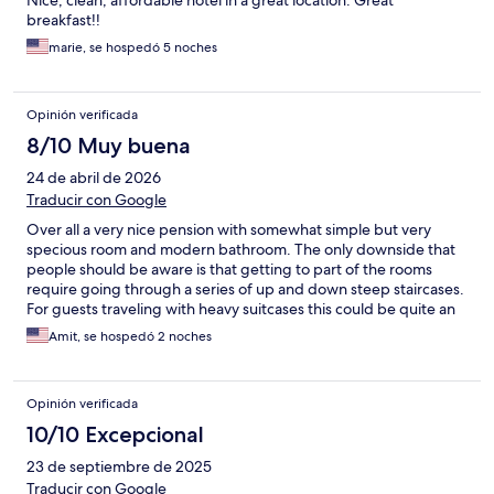
Nice, clean, affordable hotel in a great location. Great
breakfast!!
marie, se hospedó 5 noches
Opinión verificada
8/10 Muy buena
24 de abril de 2026
Traducir con Google
Over all a very nice pension with somewhat simple but very
specious room and modern bathroom. The only downside that
people should be aware is that getting to part of the rooms
require going through a series of up and down steep staircases.
For guests traveling with heavy suitcases this could be quite an
issue. Since we travel very light it was not an issue for us and as
Amit, se hospedó 2 noches
said the place is really nice, breakfast was decent with good
choices and location is right at the city centre.
Opinión verificada
10/10 Excepcional
23 de septiembre de 2025
Traducir con Google