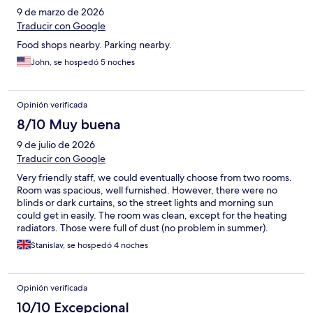
9 de marzo de 2026
Traducir con Google
Food shops nearby. Parking nearby.
John, se hospedó 5 noches
Opinión verificada
8/10 Muy buena
9 de julio de 2026
Traducir con Google
Very friendly staff, we could eventually choose from two rooms.
Room was spacious, well furnished. However, there were no
blinds or dark curtains, so the street lights and morning sun
could get in easily. The room was clean, except for the heating
radiators. Those were full of dust (no problem in summer).
Breakfast has wide selection of food and drink.
Stanislav, se hospedó 4 noches
Opinión verificada
10/10 Excepcional