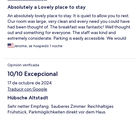
Absolutely a Lovely place to stay
An absolutely lovely place to stay. It is quiet to allow you to rest.
Our room was large, very clean and every need you could have
had been thought of. The breakfast was fantastic! Well thought
out and something for everyone. The staff was kind and
extremely considerate. Parking is easily accessible. We would
recommend this hotel highly. Close to shopping and fantastic
Jerome, se hospedó 1 noche
restaurants. This hotel has it all.
Opinión verificada
10/10 Excepcional
17 de octubre de 2024
Traducir con Google
Hübsche Altstadt
Sehr netter Empfang. Sauberes Zimmer. Reichhaltiges
Frühstück, Parkmöglichkeiten direkt vor dem Haus.