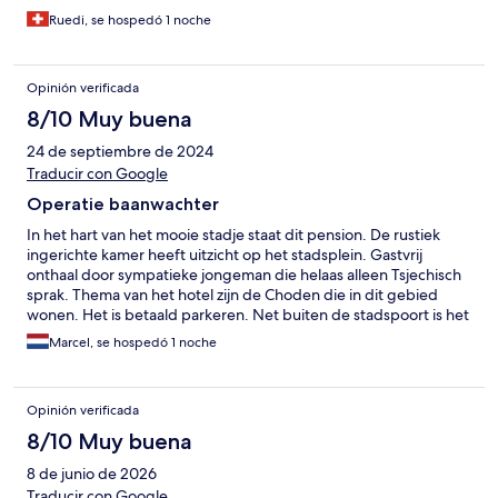
Ruedi, se hospedó 1 noche
Opinión verificada
8/10 Muy buena
24 de septiembre de 2024
Traducir con Google
Operatie baanwachter
In het hart van het mooie stadje staat dit pension. De rustiek
ingerichte kamer heeft uitzicht op het stadsplein. Gastvrij
onthaal door sympatieke jongeman die helaas alleen Tsjechisch
sprak. Thema van het hotel zijn de Choden die in dit gebied
wonen. Het is betaald parkeren. Net buiten de stadspoort is het
gratis. Zeg max 400 meter. Mijn kamer had klein keukentje.
Marcel, se hospedó 1 noche
Ontbijt was uitstekend. Kortom goed verblijf hier.
Opinión verificada
8/10 Muy buena
8 de junio de 2026
Traducir con Google