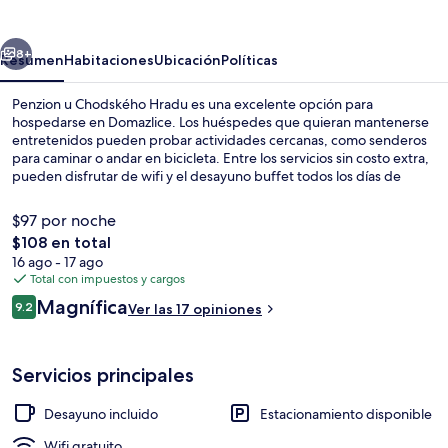
Chodského
Hradu
erior
Siguiente
8+
Resumen
Habitaciones
Ubicación
Políticas
Penzion u Chodského Hradu es una excelente opción para
hospedarse en Domazlice. Los huéspedes que quieran mantenerse
entretenidos pueden probar actividades cercanas, como senderos
para caminar o andar en bicicleta. Entre los servicios sin costo extra,
pueden disfrutar de wifi y el desayuno buffet todos los días de
06:30 a 09:00.
$97 por noche
El
$108 en total
precio
16 ago - 17 ago
Vista frontal de la propiedad
total
Total con impuestos y cargos
es
Opiniones
Magnífica
9.2
Ver las 17 opiniones
de
9.2 de 10,
$108
Servicios principales
Desayuno incluido
Estacionamiento disponible
Wifi gratuito