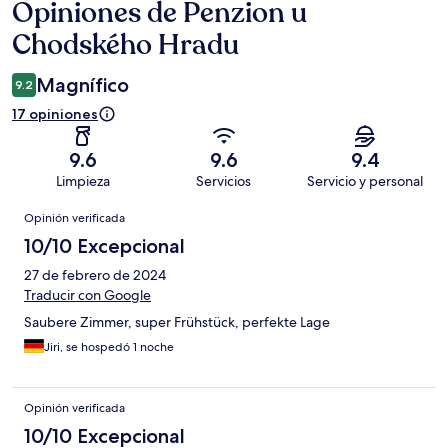
Opiniones de Penzion u
Opiniones
Chodského Hradu
Magnífico
9.2
17 opiniones
9.6
9.6
9.4
Limpieza
Servicios
Servicio y personal
Opiniones
Opinión verificada
10/10 Excepcional
27 de febrero de 2024
Traducir con Google
Saubere Zimmer, super Frühstück, perfekte Lage
Jiri, se hospedó 1 noche
Opinión verificada
10/10 Excepcional