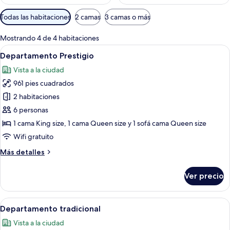
Filtros
Todas las habitaciones
2 camas
3 camas o más
disponibles
para
Mostrando 4 de 4 habitaciones
las
Abrir
Amplia sala de estar con un sofá azul
25
Departamento Prestigio
habitaciones
todas
Vista a la ciudad
las
961 pies cuadrados
fotos
de
2 habitaciones
Departamento
6 personas
Prestigio
1 cama King size, 1 cama Queen size y 1 sofá cama Queen size
Wifi gratuito
Más
Más detalles
detalles
sobre
Ver precio
Departamento
Prestigio
Abrir
Amplia sala de estar con un sofá colo
31
Departamento tradicional
todas
Vista a la ciudad
las