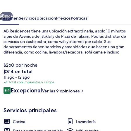
erior
Siguiente
106+
Resumen
Servicios
Ubicación
Precios
Políticas
AB Residences tiene una ubicación extraordinaria, a solo 10 minutos
a pie de Avenida de Istiklal y de Plaza de Taksim. Podrás disfrutar de
servicios sin costo extra, como wifi y internet por cable. Sus
departamentos tienen servicios y amenidades que hacen una gran
diferencia, como cocina, lavadora/secadora, sofá cama e incluso
televisión LCD. La propiedad está a una corta distancia a pie de
algunas opciones de transporte público: Estación de metro Taksim
$260 por noche
está a 7 minutos y Estación de tranvía Tophane está a 10 minutos.
El
$314 en total
precio
11 ago - 12 ago
Área de sala de estar
total
Total con impuestos y cargos
es
Opiniones
Excepcional
9.4
Ver las 9 opiniones
de
9.4 de 10,
$314
Servicios principales
Cocina
Lavandería