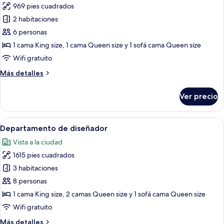
969 pies cuadrados
fotos
de
2 habitaciones
Departamento
6 personas
tradicional
1 cama King size, 1 cama Queen size y 1 sofá cama Queen size
Wifi gratuito
Más
Más detalles
detalles
sobre
Ver precio
Departamento
tradicional
Abrir
Un salón espacioso con techo alto, un
34
Departamento de diseñador
todas
Vista a la ciudad
las
1615 pies cuadrados
fotos
de
3 habitaciones
Departamento
8 personas
de
1 cama King size, 2 camas Queen size y 1 sofá cama Queen size
diseñador
Wifi gratuito
Más
Más detalles