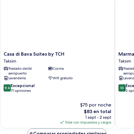
Casa di Bava Suites by TCH
Marmada
Casa
Marmad
Casa di Bava Suites by TCH
Marma
di
Suites
Taksim
Taksim
Bava
Taksim
Traslado del/al
Cocina
Trasla
Suites
aeropuerto
aerop
by
Lavandería
Wifi gratuito
Lavand
TCH
9.4
10.0
Taksim
Excepcional
Exc
9.4
10
de
de
71 opiniones
2 op
10,
10,
Excepcional,
Excepcio
$75 por noche
71
2
El
$83 en total
opiniones
opinion
precio
1 sept - 2 sept
actual
Total con impuestos y cargos
es
de
Comparar propiedades similares