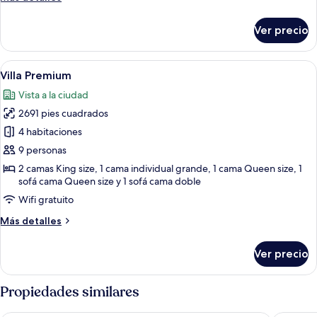
detalles
sobre
Ver precio
Departamento
de
diseñador
Abrir
Una sala de estar con alfombra roja, u
27
Villa Premium
todas
Vista a la ciudad
las
2691 pies cuadrados
fotos
de
4 habitaciones
Villa
9 personas
Premium
2 camas King size, 1 cama individual grande, 1 cama Queen size, 1
sofá cama Queen size y 1 sofá cama doble
Wifi gratuito
Más
Más detalles
detalles
sobre
Ver precio
Villa
Premium
Propiedades similares