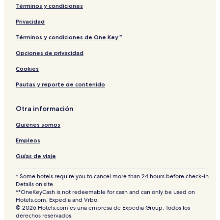
ı
Términos y condiciones
n
E
Privacidad
k
s
Términos y condiciones de One Key™
p
Opciones de privacidad
r
e
Cookies
s
Pautas y reporte de contenido
Otra información
Quiénes somos
Empleos
Guías de viaje
* Some hotels require you to cancel more than 24 hours before check-in.
Details on site.
**OneKeyCash is not redeemable for cash and can only be used on
Hotels.com, Expedia and Vrbo.
© 2026 Hotels.com es una empresa de Expedia Group. Todos los
derechos reservados.