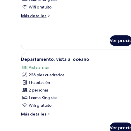
Wifi gratuito
Más
Más detalles
detalles
sobre
Departamento
Deluxe
Ver preci
Abrir
Habitación de hotel con cama, un
4
Departamento, vista al océano
todas
Vista al mar
las
226 pies cuadrados
fotos
de
1 habitación
Departamento,
2 personas
vista
1 cama King size
al
Wifi gratuito
océano
Más
Más detalles
detalles
sobre
Ver preci
Departamento,