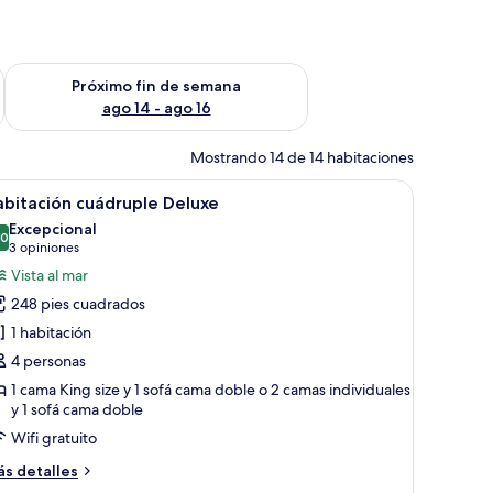
fin de semana ago 7 - ago 9
Consulta la disponibilidad para el próximo fin de semana ago 
Próximo fin de semana
ago 14 - ago 16
Mostrando 14 de 14 habitaciones
stampada, dos lámparas de noche, un cuadro en la pared y una mesita de n
brir
Un dormitorio con cama, mesita de noche y un
7
bitación cuádruple Deluxe
odas
Excepcional
s
.0
10.0 de 10
(3
3 opiniones
otos
opiniones)
Vista al mar
e
248 pies cuadrados
abitación
1 habitación
uádruple
4 personas
eluxe
1 cama King size y 1 sofá cama doble o 2 camas individuales
y 1 sofá cama doble
Wifi gratuito
ás
s detalles
talles