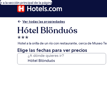
Ir a la sección principal de la página
Ver todas las propiedades
Hótel Blönduós
Propiedad
de
Hotel a la orilla de un río con restaurante, cerca de Museo Tex
3.0
Elige las fechas para ver precios
estrellas
¿A dónde quieres ir?
Galería
de
fotos
de
Hótel
Blönduós