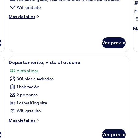
Wifi gratuito
Más
Más detalles
detalles
sobre
M
Má
Departamento
de
Deluxe
so
o
Ver precio
De
De
a silla, mesita de noche y vistas al exterior.
Abrir
Un dormitorio ordenado con cama, mesi
10
Departamento, vista al océano
todas
Vista al mar
las
301 pies cuadrados
fotos
de
1 habitación
Departamento,
2 personas
vista
1 cama King size
al
Wifi gratuito
océano
Más
Más detalles
detalles
sobre
o
Ver precio
Departamento,