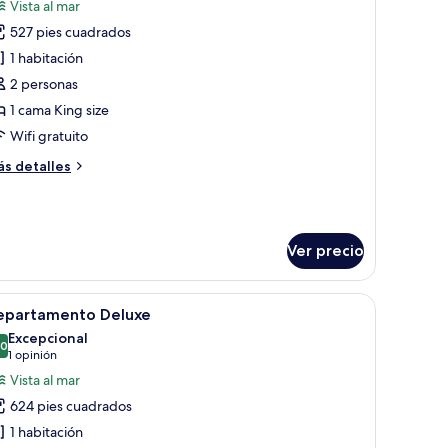
Vista al mar
s
527 pies cuadrados
otos
e
1 habitación
epartamento
2 personas
eluxe
1 cama King size
Wifi gratuito
ás
s detalles
talles
bre
partamento
luxe
Ver precio
 una ventana con cortinas, un radiador y una araña.
na cama con manta estampada, dos lámparas de noche y un radiador.
brir
Un dormitorio con techo inclinado, cama, sill
13
epartamento Deluxe
odas
Excepcional
s
.0
10.0 de 10
(1
1 opinión
otos
opinión)
Vista al mar
e
624 pies cuadrados
epartamento
1 habitación
eluxe