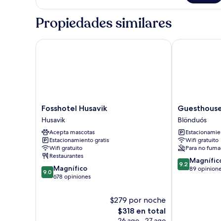
vista
al
Propiedades similares
océano
Fosshotel Husavik
Guesthouse S
Fosshotel
Guesthouse
Fosshotel Husavik
Guesthouse
Husavik
Svínavatn
Husavik
Blönduós
Husavik
Blönduós
Acepta mascotas
Estacionamien
Estacionamiento gratis
Wifi gratuito
Wifi gratuito
Para no fuma
Restaurantes
9.2
Magnífic
9.2
9.0
Magnífico
de
89 opinion
9.0
de
678 opiniones
10,
10,
Magnífico,
Magnífico,
89
$279 por noche
678
opiniones
El
$318 en total
opiniones
precio
26 ago - 27 ago