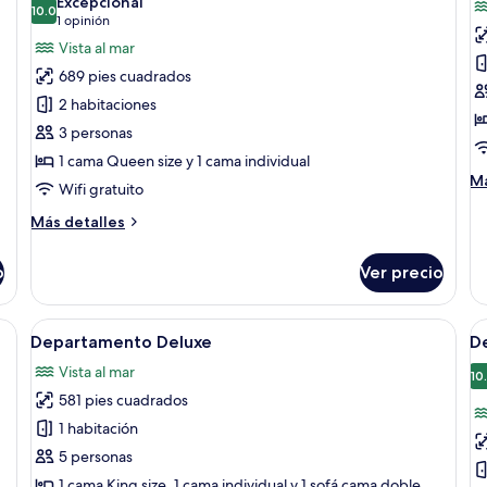
Excepcional
las
10.0
la
10.0 de 10
(1
1 opinión
fotos
f
opinión)
Vista al mar
de
d
689 pies cuadrados
Departamento
D
2 habitaciones
Deluxe
D
3 personas
1 cama Queen size y 1 cama individual
M
Má
Wifi gratuito
de
so
Más
Más detalles
De
detalles
De
sobre
o
Ver precio
Departamento
Deluxe
on una mesa de comedor de madera, sillas, un sofá y una mesa de centro. Hay
Abrir
Un dormitorio con techo inclinado, u
A
15
Departamento Deluxe
D
todas
t
Vista al mar
las
la
10
581 pies cuadrados
fotos
f
de
d
1 habitación
Departamento
D
5 personas
Deluxe
D
1 cama King size, 1 cama individual y 1 sofá cama doble