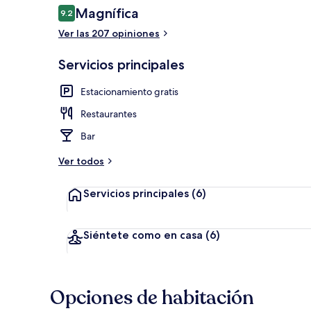
Opiniones
Magnífica
9.2
9.2 de 10,
Ver las 207 opiniones
Área de des
Servicios principales
Estacionamiento gratis
Restaurantes
Bar
Ver todos
Servicios principales
(6)
Siéntete como en casa
(6)
Opciones de habitación