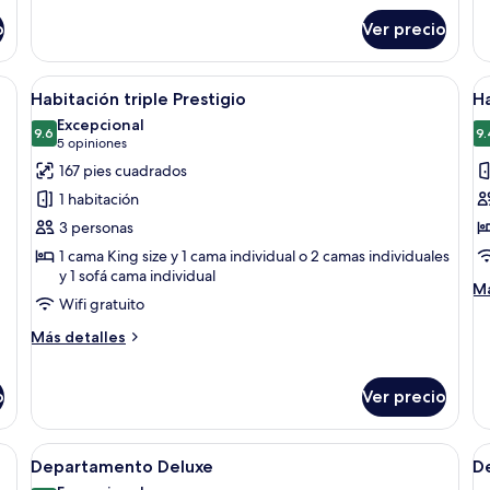
Room
so
o
Ver precio
Ha
cu
De
a lámpara, un ventanal con cortinas y vistas al exterior.
Abrir
Una habitación de hotel con cama, me
A
30
Habitación triple Prestigio
Ha
todas
t
Excepcional
las
9.6
la
9.
9.6 de 10
(5
5 opiniones
fotos
f
opiniones)
167 pies cuadrados
de
d
1 habitación
Habitación
H
3 personas
triple
e
1 cama King size y 1 cama individual o 2 camas individuales
Prestigio
c
y 1 sofá cama individual
2
M
Má
Wifi gratuito
de
c
so
Más
i
Más detalles
Ha
detalles
es
sobre
co
Habitación
o
Ver precio
2
triple
ca
Prestigio
in
el, un piano y un sillón verde.
Abrir
Una cama bien hecha con un edredón 
A
11
Departamento Deluxe
D
todas
t