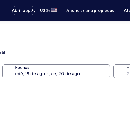
•
Abrir app
USD
Anunciar una propiedad
Ate
til
Fechas
H