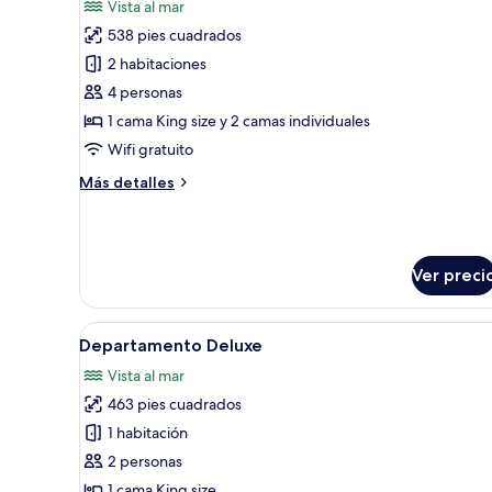
Vista al mar
las
538 pies cuadrados
fotos
de
2 habitaciones
Departamento
4 personas
exclusivo
1 cama King size y 2 camas individuales
Wifi gratuito
Más
Más detalles
detalles
sobre
Departamento
exclusivo
Ver preci
Abrir
Una sala de estar acogedora c
9
Departamento Deluxe
todas
Vista al mar
las
463 pies cuadrados
fotos
de
1 habitación
Departamento
2 personas
Deluxe
1 cama King size