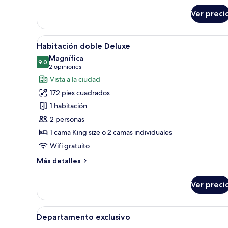
Habitación
Ver preci
individual
Deluxe
Abrir
Un dormitorio con una cama, un
9
Habitación doble Deluxe
todas
Magnífica
las
9.0
9.0 de 10
(2
2 opiniones
fotos
opiniones)
Vista a la ciudad
de
172 pies cuadrados
Habitación
1 habitación
doble
2 personas
Deluxe
1 cama King size o 2 camas individuales
Wifi gratuito
Más
Más detalles
detalles
sobre
Ver preci
Habitación
doble
Deluxe
Abrir
Un dormitorio con cama con dos
17
Departamento exclusivo
todas