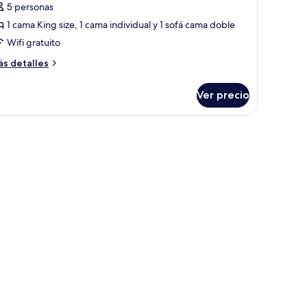
5 personas
1 cama King size, 1 cama individual y 1 sofá cama doble
Wifi gratuito
ás
s detalles
talles
bre
Ver precio
partamento
luxe
tas de noche, una silla y una ventana con cortinas.