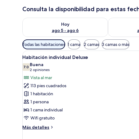
Consulta la disponibilidad para estas fec
Consulta la disponibilidad para hoy ago 5 - ago 6
Consulta la d
Hoy
ago 5 - ago 6
Filtros
Todas las habitaciones
1 cama
2 camas
3 camas o más
disponibles
Abrir
Una cama bien hecha con una 
para
6
Habitación individual Deluxe
todas
las
Buena
las
7.0
habitaciones
7.0 de 10
(2
2 opiniones
fotos
opiniones)
Vista al mar
de
113 pies cuadrados
Habitación
1 habitación
individual
1 persona
Deluxe
1 cama individual
Wifi gratuito
Más
Más detalles
detalles
sobre