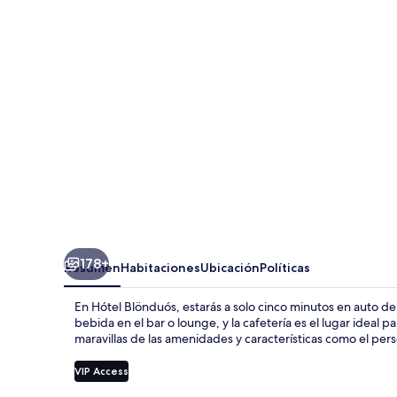
178+
Resumen
Habitaciones
Ubicación
Políticas
En Hótel Blönduós, estarás a solo cinco minutos en auto de
bebida en el bar o lounge, y la cafetería es el lugar ideal 
maravillas de las amenidades y características como el per
VIP Access