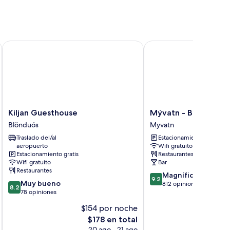
Kiljan Guesthouse
Mývatn - Berjaya Icela
Kiljan
Mývatn
Kiljan Guesthouse
Mývatn - Berjaya Ice
Guesthouse
-
Blönduós
Myvatn
Blönduós
Berjaya
Traslado del/al
Estacionamiento gratis
Iceland
aeropuerto
Wifi gratuito
Hotels
Estacionamiento gratis
Restaurantes
Myvatn
Wifi gratuito
Bar
Restaurantes
9.2
Magnífico
9.2
8.2
Muy bueno
de
812 opiniones
8.2
de
78 opiniones
10,
10,
Magnífico,
$154 por noche
$
Muy
812
El
E
$178 en total
bueno,
opiniones
precio
p
78
20 ago - 21 ago