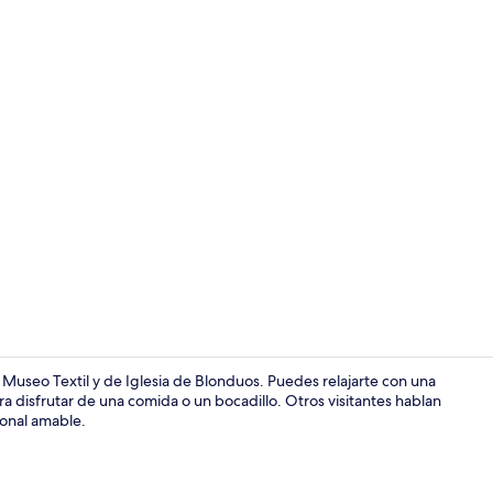
Ropa de cama 
 Museo Textil y de Iglesia de Blonduos. Puedes relajarte con una
para disfrutar de una comida o un bocadillo. Otros visitantes hablan
sonal amable.
Vista desde 