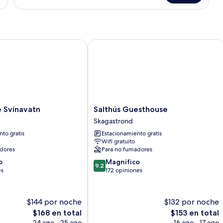
vista
al
océano
vínavatn
Salthús Guesthouse
Salthús
 Svínavatn
Salthús Guesthouse
Guesthouse
Skagastrond
Skagastrond
to gratis
Estacionamiento gratis
Wifi gratuito
dores
Para no fumadores
9.2
o
Magnífico
9.2
de
es
172 opiniones
10,
Magnífico,
172
$144 por noche
$132 por noche
opiniones
El
El
$168 en total
$153 en total
precio
precio
24 ago - 25 ago
16 ago - 17 ago