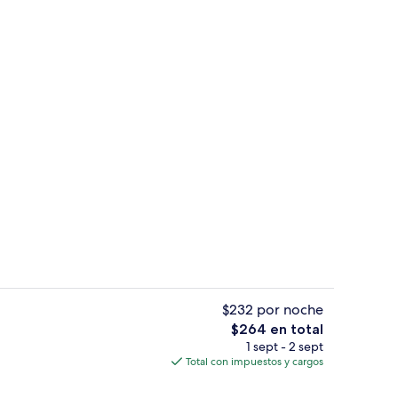
de alta calidad, insonorización y wifi gratis
Exterior
$232 por noche
El
$264 en total
precio
1 sept - 2 sept
la habitación
Restaurante
total
Total con impuestos y cargos
es
de