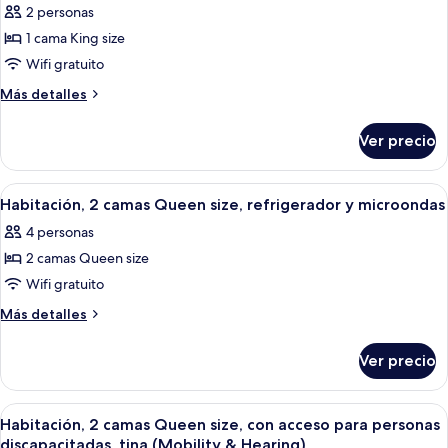
microondas
2 personas
y
fotos
microondas
1 cama King size
de
Wifi gratuito
Habitación,
1
Más
Más detalles
detalles
cama
sobre
King
Ver precio
Habitación,
size,
1
con
cama
Abrir
Habitación de hotel con dos camas, un
6
King
acceso
Habitación, 2 camas Queen size, refrigerador y microondas
todas
size,
para
4 personas
con
las
personas
acceso
2 camas Queen size
fotos
discapacitadas,
para
de
Wifi gratuito
personas
tina
Habitación,
discapacitadas,
Más
Más detalles
tina
2
detalles
sobre
camas
Ver precio
Habitación,
Queen
2
size,
camas
Abrir
Habitación de hotel con dos camas, un
6
refrigerador
Queen
Habitación, 2 camas Queen size, con acceso para personas
todas
size,
y
discapacitadas, tina (Mobility & Hearing)