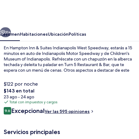
Inn
&
Suites
erior
Siguiente
Indianapolis
31+
Resumen
Habitaciones
Ubicación
Políticas
West
En Hampton Inn & Suites Indianapolis West Speedway, estarás a 15
Speedway
minutos en auto de Indianapolis Motor Speedway y de Children's
Museum of Indianapolis. Refréscate con un chapuzón en la alberca
techada y deleita tu paladar en Turn 5 Restaurant & Bar, que te
espera con un menú de cenas. Otros aspectos a destacar de este
hotel de estilo Art decó son su sala de fitness y su bar o lounge. El
personal amable y el desayuno están muy bien calificados por otros
$122 por noche
visitantes.
El
$143 en total
precio
23 ago - 24 ago
Terraza o patio
total
Total con impuestos y cargos
es
Opiniones
Excepcional
9.6
Ver las 595 opiniones
de
9.6 de 10,
$143
Servicios principales