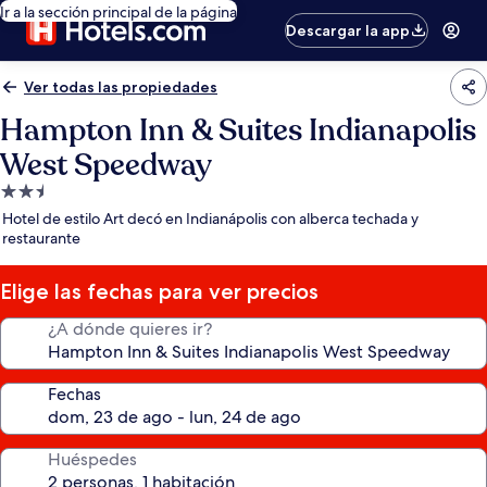
Ir a la sección principal de la página
Descargar la app
Ver todas las propiedades
Hampton Inn & Suites Indianapolis
West Speedway
Propiedad
de
Hotel de estilo Art decó en Indianápolis con alberca techada y
2.5
restaurante
estrellas
Elige las fechas para ver precios
¿A dónde quieres ir?
Fechas
Huéspedes