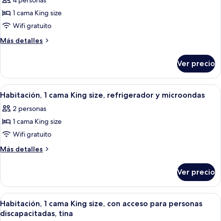
personas
4 personas
acceso
fotos
discapacitadas,
para
1 cama King size
de
personas
tina
Wifi gratuito
Estudio,
discapacitadas,
tina
1
Más
Más detalles
detalles
cama
sobre
King
Ver precio
Estudio,
size,
1
con
cama
Abrir
Habitación de hotel con una cama gran
7
King
acceso
Habitación, 1 cama King size, refrigerador y microondas
todas
size,
para
2 personas
con
las
personas
acceso
1 cama King size
fotos
discapacitadas
para
de
Wifi gratuito
personas
(Roll-
Habitación,
discapacitadas
Más
Más detalles
In
(Roll-
1
detalles
Shower)
In
sobre
cama
Ver precio
Shower)
Habitación,
King
1
size,
cama
Abrir
Habitación de hotel con cama, escritorio
7
refrigerador
King
Habitación, 1 cama King size, con acceso para personas
todas
size,
y
discapacitadas, tina
refrigerador
las