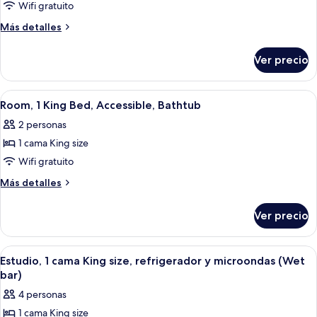
de
Wifi gratuito
1
Más
Más detalles
KING
detalles
sobre
MOBILITY/HEARING
Ver precio
1
ACCESS
KING
TUB
MOBILITY/HEARING
Abrir
Habitación de hotel con cama, escritori
7
STUDIO
ACCESS
Room, 1 King Bed, Accessible, Bathtub
todas
TUB
NS
2 personas
STUDIO
las
NS
1 cama King size
fotos
de
Wifi gratuito
Room,
Más
Más detalles
1
detalles
sobre
King
Ver precio
Room,
Bed,
1
Accessible,
King
Abrir
Un baño moderno con un lavabo blanc
9
Bathtub
Bed,
Estudio, 1 cama King size, refrigerador y microondas (Wet
todas
Accessible,
bar)
Bathtub
las
4 personas
fotos
1 cama King size