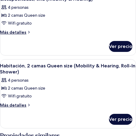
refrigerador
las
microondas
4 personas
y
fotos
microondas
2 camas Queen size
de
Wifi gratuito
Habitación,
2
Más
Más detalles
detalles
camas
sobre
Queen
Ver precio
Habitación,
size,
2
con
camas
Abrir
Habitación de hotel con dos camas, un
7
Queen
acceso
Habitación, 2 camas Queen size (Mobility & Hearing, Roll-In
todas
size,
Shower)
para
con
las
personas
4 personas
acceso
fotos
discapacitadas,
para
2 camas Queen size
de
personas
tina
Wifi gratuito
Habitación,
discapacitadas,
(Mobility
tina
2
Más
Más detalles
&
(Mobility
detalles
camas
&
Hearing)
sobre
Queen
Ver precio
Hearing)
Habitación,
size
2
(Mobility
camas
Propiedades similares