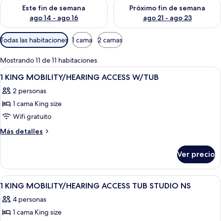
Consulta la disponibilidad para este fin de semana ago 14 - ag
Consulta la disponibilidad pa
Este fin de semana
Próximo fin de semana
ago 14 - ago 16
ago 21 - ago 23
Filtros
Todas las habitaciones
1 cama
2 camas
disponibles
para
Mostrando 11 de 11 habitaciones
las
Abrir
Un moderno edificio de hotel con vario
1
1 KING MOBILITY/HEARING ACCESS W/TUB
habitaciones
todas
2 personas
las
1 cama King size
fotos
de
Wifi gratuito
1
Más
Más detalles
KING
detalles
sobre
MOBILITY/HEARING
Ver precio
1
ACCESS
KING
W/TUB
MOBILITY/HEARING
Abrir
Un moderno edificio de hotel con vario
1
ACCESS
1 KING MOBILITY/HEARING ACCESS TUB STUDIO NS
todas
W/TUB
4 personas
las
1 cama King size
fotos