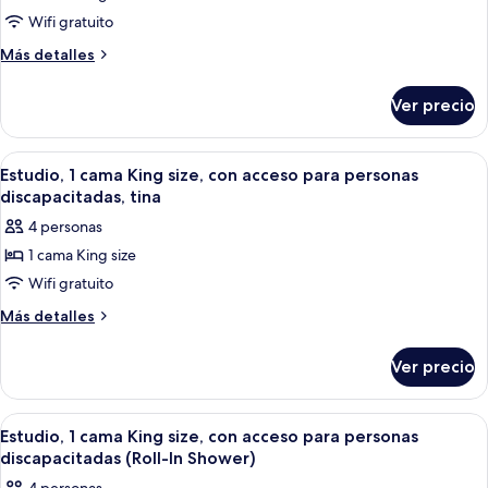
de
Wifi gratuito
Estudio,
1
Más
Más detalles
detalles
cama
sobre
King
Ver precio
Estudio,
size,
1
refrigerador
cama
Abrir
Un baño moderno con un lavabo blanc
10
King
y
Estudio, 1 cama King size, con acceso para personas
todas
size,
discapacitadas, tina
microondas
refrigerador
las
(Wet
4 personas
y
fotos
bar)
microondas
1 cama King size
de
(Wet
Wifi gratuito
Estudio,
bar)
1
Más
Más detalles
detalles
cama
sobre
King
Ver precio
Estudio,
size,
1
con
cama
Abrir
Un baño moderno con un lavabo blanc
10
King
acceso
Estudio, 1 cama King size, con acceso para personas
todas
size,
discapacitadas (Roll-In Shower)
para
con
las