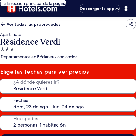
Ir a la sección principal de la página
Descargar la app
Ver todas las propiedades
Apart-hotel
Résidence Verdi
Propiedad
de
Departamentos en Bédarieux con cocina
3.0
estrellas
Elige las fechas para ver precios
¿A dónde quieres ir?
Fechas
Huéspedes