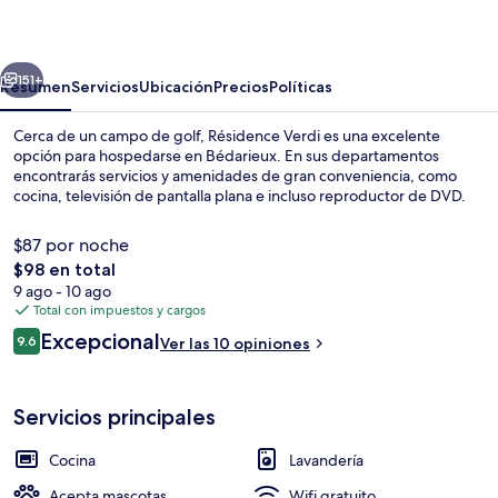
erior
Siguiente
151+
Resumen
Servicios
Ubicación
Precios
Políticas
Cerca de un campo de golf, Résidence Verdi es una excelente
opción para hospedarse en Bédarieux. En sus departamentos
encontrarás servicios y amenidades de gran conveniencia, como
cocina, televisión de pantalla plana e incluso reproductor de DVD.
$87 por noche
El
$98 en total
precio
9 ago - 10 ago
total
Total con impuestos y cargos
Vista frontal de la propiedad
es
Opiniones
Excepcional
9.6
Ver las 10 opiniones
de
9.6 de 10,
$98
Servicios principales
Cocina
Lavandería
Acepta mascotas
Wifi gratuito