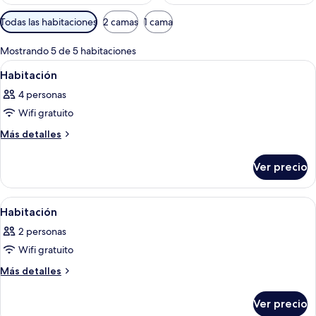
Filtros
Todas las habitaciones
2 camas
1 cama
disponibles
para
Mostrando 5 de 5 habitaciones
las
Abrir
Un dormitorio con cama, cómoda, pare
25
Habitación
habitaciones
todas
4 personas
las
Wifi gratuito
fotos
de
Más
Más detalles
detalles
Habitación
sobre
Ver precio
Habitación
Abrir
Una habitación con una cama, una par
24
Habitación
todas
2 personas
las
Wifi gratuito
fotos
de
Más
Más detalles
detalles
Habitación
sobre
Ver precio
Habitación