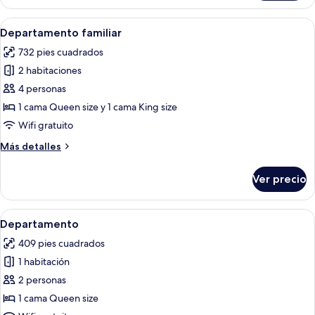
Abrir
Un dormitorio con una cama grande, u
31
Departamento familiar
todas
732 pies cuadrados
las
2 habitaciones
fotos
de
4 personas
Departamento
1 cama Queen size y 1 cama King size
familiar
Wifi gratuito
Más
Más detalles
detalles
sobre
Ver precio
Departamento
familiar
Abrir
Una sala de estar con una televisión 
24
Departamento
todas
409 pies cuadrados
las
1 habitación
fotos
de
2 personas
Departamento
1 cama Queen size