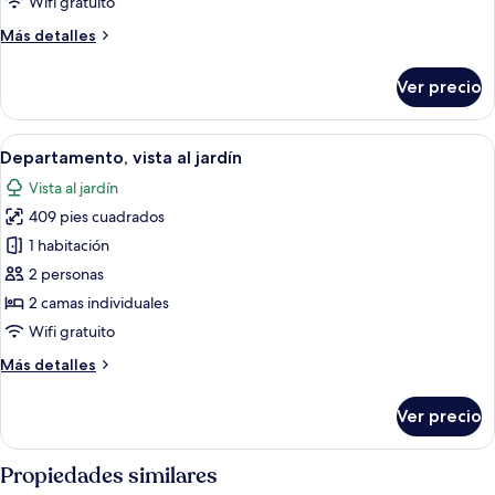
Wifi gratuito
Más
Más detalles
detalles
sobre
Ver precio
Departamento
Abrir
Una cocina moderna con lavadora, un 
33
Departamento, vista al jardín
todas
Vista al jardín
las
409 pies cuadrados
fotos
de
1 habitación
Departamento,
2 personas
vista
2 camas individuales
al
Wifi gratuito
jardín
Más
Más detalles
detalles
sobre
Ver precio
Departamento,
vista
al
Propiedades similares
jardín