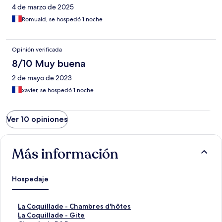
4 de marzo de 2025
Romuald, se hospedó 1 noche
Opinión verificada
8/10 Muy buena
2 de mayo de 2023
xavier, se hospedó 1 noche
Ver 10 opiniones
Más información
Hospedaje
E
La Coquillade - Chambres d'hôtes
n
E
La Coquillade - Gite