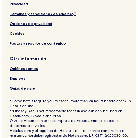
s
Privacidad
Términos y condiciones de One Key™
Opciones de privacidad
Cookies
Pautas y reporte de contenido
Otra información
Quiénes somos
Empleos
Guías de viaje
* Some hotels require you to cancel more than 24 hours before check-in.
Details on site.
**OneKeyCash is not redeemable for cash and can only be used on
Hotels.com, Expedia and Vrbo.
© 2026 Hotels.com es una empresa de Expedia Group. Todos los
derechos reservados.
Hoteles.com y el logotipo de Hoteles.com son marcas comerciales o
marcas comerciales registradas de Hotels.com, L.P. CST# 2029030-50.