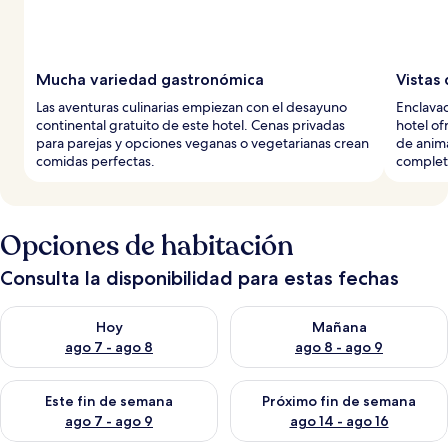
Mucha variedad gastronómica
Vistas 
Las aventuras culinarias empiezan con el desayuno
Enclavad
continental gratuito de este hotel. Cenas privadas
hotel of
para parejas y opciones veganas o vegetarianas crean
de anim
comidas perfectas.
completa
Opciones de habitación
Consulta la disponibilidad para estas fechas
Consulta la disponibilidad para hoy ago 7 - ago 8
Consulta la disponibilidad pa
Hoy
Mañana
ago 7 - ago 8
ago 8 - ago 9
Consulta la disponibilidad para este fin de semana ago 7 - ag
Consulta la disponibilidad par
Este fin de semana
Próximo fin de semana
ago 7 - ago 9
ago 14 - ago 16