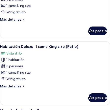
Suite
1 cama King size
Deluxe,
Wifi gratuito
1
Más
Más detalles
cama
detalles
King
sobre
Ver precio
Suite
size,
Deluxe,
vista
1
Abrir
Ropa de cama de alta calidad y camas
al
10
cama
Habitación Deluxe, 1 cama King size (Patio)
todas
río
King
Vista al río
size,
las
(Patio)
vista
1 habitación
fotos
al
de
3 personas
río
Habitación
(Patio)
1 cama King size
Deluxe,
Wifi gratuito
1
Más
Más detalles
cama
detalles
King
sobre
Ver precio
Habitación
size
Deluxe,
(Patio)
1