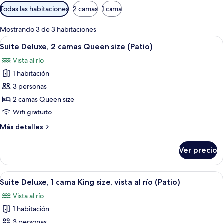
Filtros
Todas las habitaciones
2 camas
1 cama
disponibles
para
Mostrando 3 de 3 habitaciones
las
Abrir
Una habitación amplia con una cama gr
6
Suite Deluxe, 2 camas Queen size (Patio)
habitaciones
todas
Vista al río
las
1 habitación
fotos
de
3 personas
Suite
2 camas Queen size
Deluxe,
Wifi gratuito
2
Más
Más detalles
camas
detalles
Queen
sobre
Ver precio
Suite
size
Deluxe,
(Patio)
2
Abrir
Un dormitorio con cama con dosel, un 
3
camas
Suite Deluxe, 1 cama King size, vista al río (Patio)
todas
Queen
Vista al río
size
las
(Patio)
1 habitación
fotos
de
3 personas