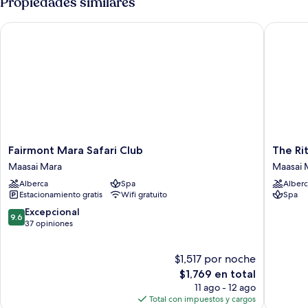
Propiedades similares
cama
King
Fairmont Mara Safari Club
The Ritz
size
(Patio)
Fairmont
The
Fairmont Mara Safari Club
The Ri
Mara
Ritz-
Maasai Mara
Maasai 
Safari
Carlton,
Alberca
Spa
Alberc
Club
Masai
Estacionamiento gratis
Wifi gratuito
Spa
Maasai
Mara
Mara
Safari
9.6
Excepcional
9.6
Camp
de
37 opiniones
Maasai
10,
Mara
Excepcional,
$1,517 por noche
37
opiniones
El
$1,769 en total
precio
11 ago - 12 ago
actual
Total con impuestos y cargos