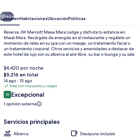
Masai
Mara
erior
Siguiente
Lodge
140+
Resumen
Habitaciones
Ubicación
Políticas
Reserva JW Marriott Masai Mara Lodge y disfruta tu estancia en
Masái Mara. Recárgate de energías en el restaurante y regálate un
momento de relax en su spa con un masaje, un tratamiento facial o
un tratamiento corporal. Otros servicios y amenidades a destacar de
este hotel de lujo son su alberca al aire libre, su bar o lounge y su sala
de fitness.
$4,420 por noche
El
$5,216 en total
precio
14 ago - 15 ago
Salón de banquetes
total
Total con impuestos y cargos
es
Opiniones
Excepcional
10
de
10 de 10,
$5,216
1 opinión externa
Servicios principales
Alberca
Desayuno incluido