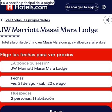
Ir a la sección principal de la página
Descargar la app
Ver todas las propiedades
JW Marriott Masai Mara Lodge
Propiedad
de
Hotel a la orilla de un río en Masái Mara con spa y alberca al aire libre
5.0
estrellas
Elige las fechas para ver precios
¿A dónde quieres ir?
Fechas
Huéspedes
Buscar