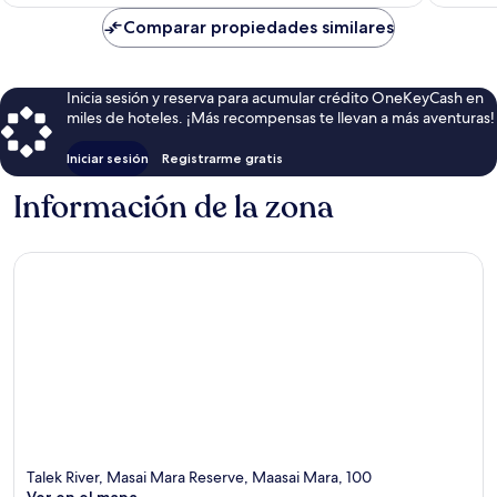
es
de
Comparar propiedades similares
$1,769
Inicia sesión y reserva para acumular crédito OneKeyCash en
miles de hoteles. ¡Más recompensas te llevan a más aventuras!
Iniciar sesión
Registrarme gratis
Información de la zona
Talek River, Masai Mara Reserve, Maasai Mara, 100
Ver en el mapa