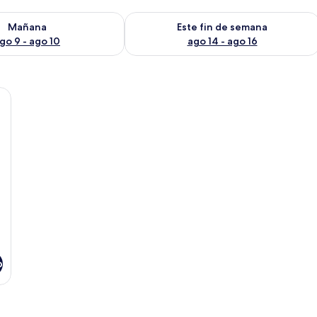
isponibilidad para mañana ago 9 - ago 10
Consulta la disponibilidad para este 
Mañana
Este fin de semana
go 9 - ago 10
ago 14 - ago 16
illa, un escritorio con máquina de coser y una ventana con cortinas rojas.
o