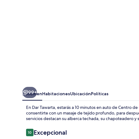
99+
Resumen
Habitaciones
Ubicación
Políticas
En Dar Tawarta, estarás a 10 minutos en auto de Centro d
consentirte con un masaje de tejido profundo, para despué
servicios destacan su alberca techada, su chapoteadero y s
Opiniones
Excepcional
10
10 de 10,