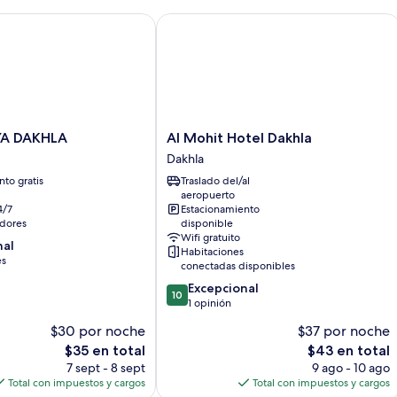
 DAKHLA
Al Mohit Hotel Dakhla
Al
YA DAKHLA
Al Mohit Hotel Dakhla
Mohit
Dakhla
Hotel
to gratis
Traslado del/al
Dakhla
aeropuerto
Dakhla
4/7
Estacionamiento
dores
disponible
Wifi gratuito
nal
Habitaciones
es
conectadas disponibles
10.0
Excepcional
10
de
1 opinión
10,
$30 por noche
$37 por noche
Excepcional,
El
El
$35 en total
$43 en total
1
precio
precio
opinión
7 sept - 8 sept
9 ago - 10 ago
actual
actual
Total con impuestos y cargos
Total con impuestos y cargos