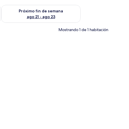
fin de semana ago 14 - ago 16
Consulta la disponibilidad para el próximo fin de semana ago
Próximo fin de semana
ago 21 - ago 23
Mostrando 1 de 1 habitación