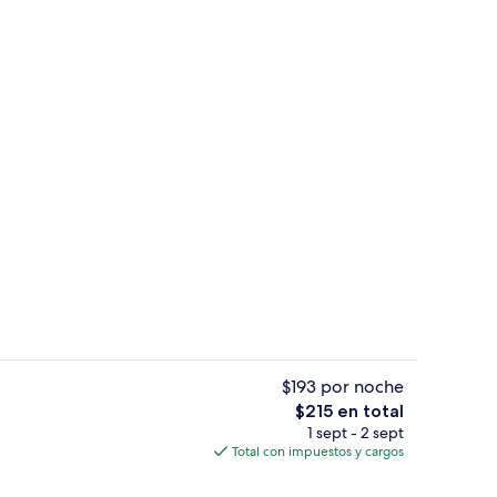
Alberca techada y camastros
$193 por noche
El
$215 en total
precio
1 sept - 2 sept
l de la propiedad
Surf o boogie board
total
Total con impuestos y cargos
es
de