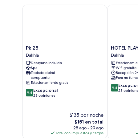
cama
matrimonial
Pk 25
HOTEL PLAYA
o
2
individuales
Pk
HOTEL
Pk 25
HOTEL PLA
25
PLAYA
Dakhla
Dakhla
Dakhla
DAKHLA
Desayuno incluido
Estacionamien
Dakhla
Spa
Wifi gratuito
Traslado del/al
Recepción 2
aeropuerto
Para no fuma
Estacionamiento gratis
9.4
Excepcio
9.4
9.4
Excepcional
de
23 opinion
9.4
de
23 opiniones
10,
10,
Excepcional,
Excepcional,
23
23
opiniones
$135 por noche
opiniones
El
$151 en total
precio
28 ago - 29 ago
actual
Total con impuestos y cargos