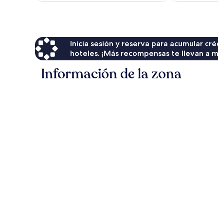
es
de
$151
Inicia sesión y reserva para acumular c
hoteles. ¡Más recompensas te llevan a m
Información de la zona