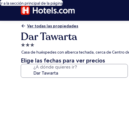
Ir a la sección principal de la página
Ver todas las propiedades
Dar Tawarta
Propiedad
de
Casa de huéspedes con alberca techada, cerca de Centro de
3.0
Elige las fechas para ver precios
estrellas
¿A dónde quieres ir?
Galería
de
fotos
de
Dar
Tawarta