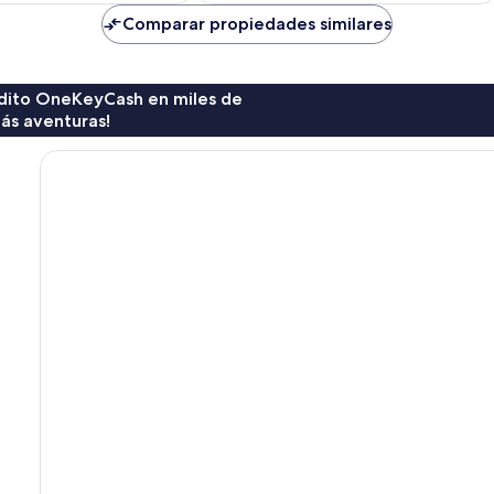
es
es
de
de
Comparar propiedades similares
$35
$43
rédito OneKeyCash en miles de
ás aventuras!