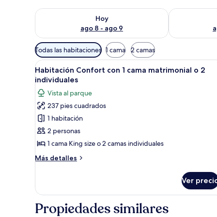
Consulta la disponibilidad para hoy ago 8 - ago 9
Consulta la d
Hoy
ago 8 - ago 9
a
Filtros
Todas las habitaciones
1 cama
2 camas
disponibles
Abrir
Una habitación con cama, una s
para
50
Habitación Confort con 1 cama matrimonial o 2
todas
las
individuales
las
habitaciones
Vista al parque
fotos
237 pies cuadrados
de
1 habitación
Habitación
Confort
2 personas
con
1 cama King size o 2 camas individuales
1
Más
Más detalles
cama
detalles
matrimonial
sobre
Ver preci
Habitación
o
Confort
2
con
Propiedades similares
individuales
1