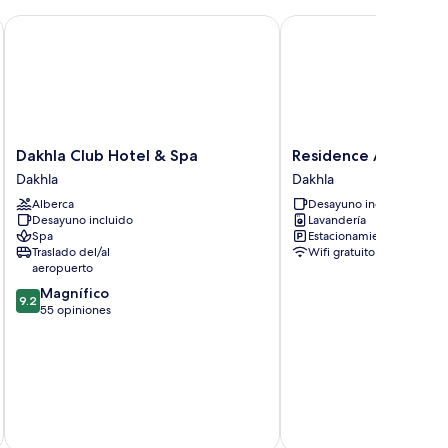
Dakhla Club Hotel & Spa
Residence America
Dakhla
Residence
Dakhla Club Hotel & Spa
Residence America
Club
America
Dakhla
Dakhla
Hotel
Dakhla
Alberca
Desayuno incluido
&
Desayuno incluido
Lavandería
Spa
Spa
Estacionamiento gratis
Dakhla
Traslado del/al
Wifi gratuito
aeropuerto
9.2
Magnífico
9.2
de
55 opiniones
10,
Magnífico,
55
opiniones