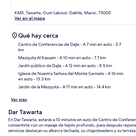
KM5, Tawarta, Oum Labouir, Dakhla, Maroc, 73000
Ver en el mapa
Qué hay cerca
Centro de Conferencias de Dajla
- A 7 min en auto
- 3.7
km
Mezquita Al Kassam
- A 10 min en auto
- 7.7 km
Sec
Jardín público de Dajla
- A 12 min en auto
- 8.5 km
Iglesia de Nuestra Señora del Monte Carmelo
- A 16 min
en auto
- 13.3 km
Jardín de la Mezquita
- A 17 min en auto
- 14.4 km
Ver más
Dar Tawarta
En Dar Tawarta, estarás a 10 minutos en auto de Centro de Confere
consentirte con un masaje de tejido profundo, para después reponer
servicios destacan su alberca techada, su chapoteadero y su terraza