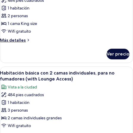
484 pies cuadrados
de
fumadores,
1 habitación
Habitación
balcón
(with
Club,
2 personas
Lounge
1
1 cama King size
Access)
cama
Wifi gratuito
King
Más
Más detalles
size,
detalles
para
sobre
Ver precio
Habitación
no
Club,
fumadores,
1
Abrir
Habitación de hotel con dos camas, un 
en
13
cama
Habitación básica con 2 camas individuales, para no
todas
esquina
King
fumadores (with Lounge Access)
size,
las
(with
Vista a la ciudad
para
fotos
Lounge
no
484 pies cuadrados
de
Access)
fumadores,
1 habitación
Habitación
en
esquina
básica
3 personas
(with
con
2 camas individuales grandes
Lounge
2
Access)
Wifi gratuito
camas