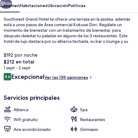
113+
Resumen
Habitaciones
Ubicación
Políticas
Southwest Grand Hotel te ofrece una terraza en la azotea, además
está a unos pasos de Área comercial Kokusai Dori. Regálate un
momento de bienestar con un tratamiento de bienestar, para
después deleitar tu paladar en alguno de los 3 restaurantes. Este
hotel de lujo destaca por su alberca techada, su bar o lounge y su
sala de fitness. Hay opciones de transporte público a una corta
distancia a pie: Estación de metro de Kenchomae está a 7 minutos y
$192 por noche
Estación de metro de Miebashi está a 7 minutos.
El
$212 en total
precio
1 sept - 2 sept
Baño
total
Opiniones
Excepcional
9.4
Ver las 139 opiniones
es
9.4 de 10,
de
$212
Servicios principales
Alberca
Spa
Wifi gratuito
Restaurantes
Aire acondicionado
Gimnasio