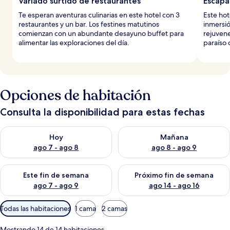
Variado surtido de restaurantes
Escapa
Te esperan aventuras culinarias en este hotel con 3
Este hot
restaurantes y un bar. Los festines matutinos
inmersió
comienzan con un abundante desayuno buffet para
rejuvene
alimentar las exploraciones del día.
paraíso 
Opciones de habitación
Consulta la disponibilidad para estas fechas
Consulta la disponibilidad para hoy ago 7 - ago 8
Consulta la disponibilidad pa
Hoy
Mañana
ago 7 - ago 8
ago 8 - ago 9
Consulta la disponibilidad para este fin de semana ago 7 - ag
Consulta la disponibilidad par
Este fin de semana
Próximo fin de semana
ago 7 - ago 9
ago 14 - ago 16
Filtros
Todas las habitaciones
1 cama
2 camas
disponibles
para
Mostrando 14 de 14 habitaciones