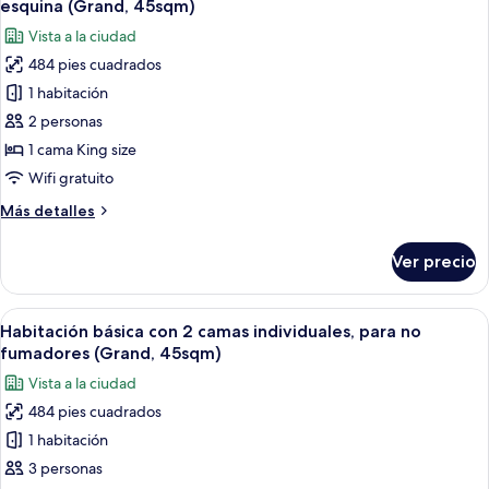
(Grand,
esquina (Grand, 45sqm)
individuales,
las
47sqm)
Vista a la ciudad
para
fotos
no
484 pies cuadrados
de
fumadores,
1 habitación
Habitación
balcón
(Grand,
básica,
2 personas
47sqm)
1
1 cama King size
cama
Wifi gratuito
King
Más
Más detalles
size,
detalles
para
sobre
Ver precio
Habitación
no
básica,
fumadores,
1
Abrir
Habitación de hotel con dos camas, un 
en
13
cama
Habitación básica con 2 camas individuales, para no
todas
esquina
King
fumadores (Grand, 45sqm)
size,
las
(Grand,
Vista a la ciudad
para
fotos
45sqm)
no
484 pies cuadrados
de
fumadores,
1 habitación
Habitación
en
esquina
básica
3 personas
(Grand,