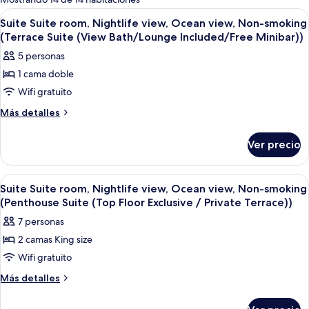
las
Abrir
Habitación de hotel con una cama grand
10
Suite Suite room, Nightlife view, Ocean view, Non-smoking
habitaciones
todas
(Terrace Suite (View Bath/Lounge Included/Free Minibar))
las
5 personas
fotos
1 cama doble
de
Wifi gratuito
Suite
Suite
Más
Más detalles
detalles
room,
sobre
Nightlife
Ver precio
Suite
view,
Suite
Ocean
room,
Abrir
Una habitación de hotel moderna con 
10
Nightlife
view,
Suite Suite room, Nightlife view, Ocean view, Non-smoking
todas
view,
(Penthouse Suite (Top Floor Exclusive / Private Terrace))
Non-
Ocean
las
smoking
7 personas
view,
fotos
(Terrace
Non-
2 camas King size
de
smoking
Suite
Wifi gratuito
Suite
(Terrace
(View
Suite
Suite
Más
Más detalles
Bath/Lounge
(View
detalles
room,
Bath/Lounge
Included/Free
sobre
Nightlife