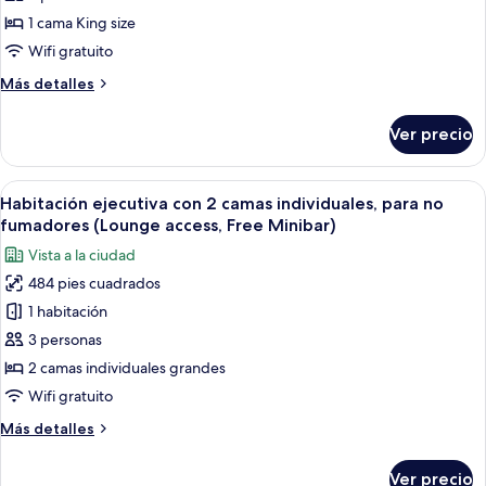
Free
1
1 cama King size
Minibar)
cama
Wifi gratuito
King
Más
Más detalles
size,
detalles
para
sobre
Ver precio
Habitación
no
ejecutiva,
fumadores,
1
Abrir
Habitación de hotel con dos camas, un 
en
14
cama
Habitación ejecutiva con 2 camas individuales, para no
todas
esquina
King
fumadores (Lounge access, Free Minibar)
size,
las
(Lounge
Vista a la ciudad
para
fotos
access,
no
484 pies cuadrados
de
Free
fumadores,
1 habitación
Habitación
en
Minibar)
esquina
ejecutiva
3 personas
(Lounge
con
2 camas individuales grandes
access,
2
Free
Wifi gratuito
camas
Minibar)
Más
Más detalles
individuales,
detalles
para
sobre
Ver precio
Habitación