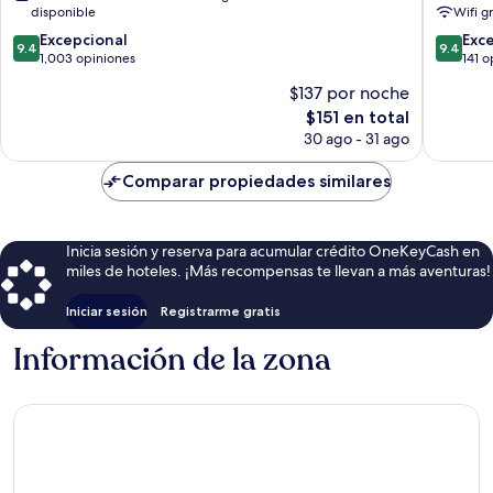
la
Iconic
disponible
Wifi g
ciudad
Naha
9.4
9.4
de
Excepcional
Centro
Exc
9.4
9.4
de
de
Naha
1,003 opiniones
de
141 o
10,
10,
la
$137 por noche
Excepcional,
Excepcio
ciudad
El
$151 en total
1,003
141
de
precio
opiniones
opinion
30 ago - 31 ago
Naha
actual
es
Comparar propiedades similares
de
$151
Inicia sesión y reserva para acumular crédito OneKeyCash en
miles de hoteles. ¡Más recompensas te llevan a más aventuras!
Iniciar sesión
Registrarme gratis
Información de la zona