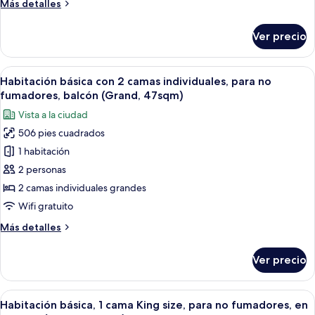
Más
Más detalles
individuales,
detalles
para
sobre
Ver precio
Habitación
no
básica
fumadores
con
Abrir
Habitación de hotel con sofá, dos cama
(with
13
2
Habitación básica con 2 camas individuales, para no
todas
Lounge
camas
fumadores, balcón (Grand, 47sqm)
individuales,
las
Access)
Vista a la ciudad
para
fotos
no
506 pies cuadrados
de
fumadores
1 habitación
Habitación
(with
Lounge
básica
2 personas
Access)
con
2 camas individuales grandes
2
Wifi gratuito
camas
Más
Más detalles
individuales,
detalles
para
sobre
Ver precio
Habitación
no
básica
fumadores,
con
Abrir
Habitación de hotel con una cama gran
balcón
13
2
Habitación básica, 1 cama King size, para no fumadores, en
todas
camas