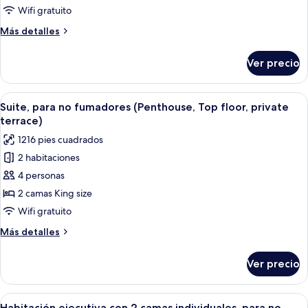
fumadores
Wifi gratuito
(Terrace,
Más
Más detalles
Lounge
detalles
access,
sobre
Ver precio
Suite,
free
para
minibar)
no
Abrir
Una sala de estar moderna con un sofá
23
fumadores
Suite, para no fumadores (Penthouse, Top floor, private
todas
(Terrace,
terrace)
Lounge
las
1216 pies cuadrados
access,
fotos
free
2 habitaciones
de
minibar)
4 personas
Suite,
para
2 camas King size
no
Wifi gratuito
fumadores
Más
Más detalles
(Penthouse,
detalles
Top
sobre
Ver precio
Suite,
floor,
para
private
no
Abrir
Habitación de hotel con sofá, dos cama
terrace)
14
fumadores
Habitación ejecutiva con 2 camas individuales, para no