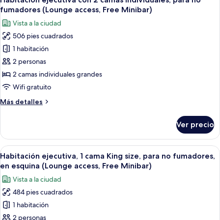
todas
(Penthouse,
fumadores (Lounge access, Free Minibar)
Top
las
Vista a la ciudad
floor,
fotos
private
506 pies cuadrados
de
terrace)
1 habitación
Habitación
ejecutiva
2 personas
con
2 camas individuales grandes
2
Wifi gratuito
camas
Más
Más detalles
individuales,
detalles
para
sobre
Ver precio
Habitación
no
ejecutiva
fumadores
con
Abrir
Habitación de hotel con una cama gran
(Lounge
14
2
Habitación ejecutiva, 1 cama King size, para no fumadores,
todas
access,
camas
en esquina (Lounge access, Free Minibar)
individuales,
las
Free
Vista a la ciudad
para
fotos
Minibar)
no
484 pies cuadrados
de
fumadores
1 habitación
Habitación
(Lounge
access,
ejecutiva,
2 personas