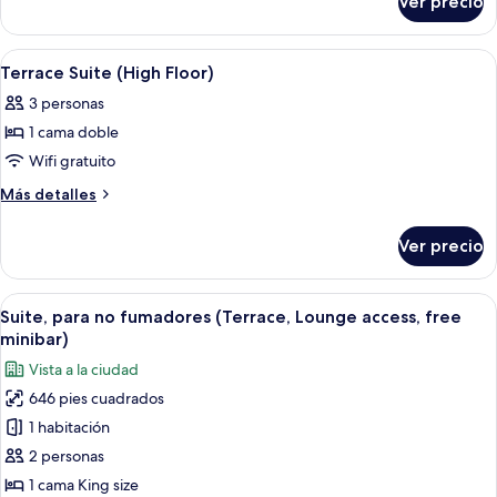
Ver precio
Included/Free
Suite
Minibar))
view,
Minibar))
Suite
Ocean
room,
Abrir
Habitación de hotel con comedor, sofá 
1
Nightlife
view,
Terrace Suite (High Floor)
todas
view,
Non-
3 personas
Ocean
las
smoking
view,
1 cama doble
fotos
(Penthouse
Non-
de
Wifi gratuito
smoking
Suite
Terrace
(Penthouse
Más
Más detalles
(Top
Suite
Suite
detalles
Floor
(Top
sobre
(High
Ver precio
Floor
Exclusive
Terrace
Floor)
Exclusive
Suite
/
/
(High
Private
Abrir
Habitación de hotel con una cama grand
Private
18
Floor)
Suite, para no fumadores (Terrace, Lounge access, free
Terrace))
todas
Terrace))
minibar)
las
Vista a la ciudad
fotos
646 pies cuadrados
de
1 habitación
Suite,
para
2 personas
no
1 cama King size