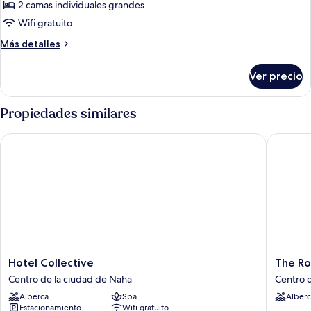
con
2 camas individuales grandes
45sqm)
2
Wifi gratuito
camas
Más
Más detalles
individuales,
detalles
para
sobre
Ver precio
Habitación
no
básica
fumadores
con
Propiedades similares
(Grand,
2
45sqm)
camas
Hotel Collective
The Roya
individuales,
para
no
fumadores
(Grand,
45sqm)
Hotel
The
Hotel Collective
The Ro
Collective
Royal
Centro de la ciudad de Naha
Centro 
Centro
Park
Alberca
Spa
Alberc
de
Hotel
Estacionamiento
Wifi gratuito