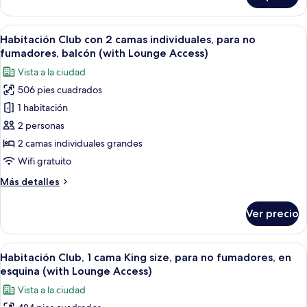
no
ejecutiva
fumadores
con
Abrir
Habitación de hotel con sofá, dos cama
(Lounge
13
2
Habitación Club con 2 camas individuales, para no
todas
access,
camas
fumadores, balcón (with Lounge Access)
individuales,
las
Free
Vista a la ciudad
para
fotos
Minibar)
no
506 pies cuadrados
de
fumadores
1 habitación
Habitación
(Lounge
access,
Club
2 personas
Free
con
2 camas individuales grandes
Minibar)
2
Wifi gratuito
camas
Más
Más detalles
individuales,
detalles
para
sobre
Ver precio
Habitación
no
Club
fumadores,
con
Abrir
Habitación de hotel con una cama gran
balcón
13
2
Habitación Club, 1 cama King size, para no fumadores, en
todas
(with
camas
esquina (with Lounge Access)
individuales,
las
Lounge
Vista a la ciudad
para
fotos
Access)
no