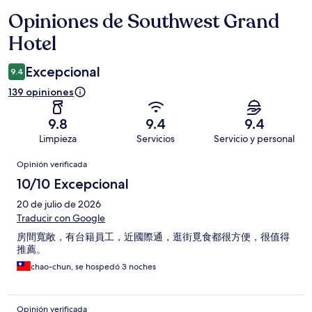
Opiniones de Southwest Grand
Opiniones
Hotel
Excepcional
9.4
139 opiniones
9.8
9.4
9.4
Limpieza
Servicios
Servicio y personal
Opiniones
Opinión verificada
10/10 Excepcional
20 de julio de 2026
Traducir con Google
房間寬敞，有台籍員工，近國際通，逛街覓食都很方便，很值得
推薦。
chao-chun, se hospedó 3 noches
Opinión verificada