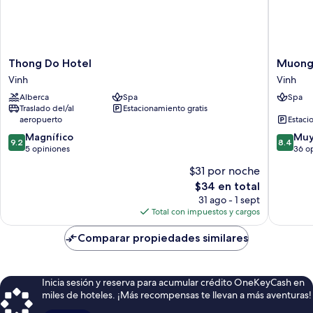
Thong
Muong
Thong Do Hotel
Muong
Do
Thanh
Vinh
Vinh
Hotel
Cua
Alberca
Spa
Spa
Vinh
Dong
Traslado del/al
Estacionamiento gratis
Hotel
aeropuerto
Estaci
Vinh
9.2
8.4
Magnífico
Muy
9.2
8.4
de
de
5 opiniones
36 o
10,
10,
$31 por noche
Magnífico,
Muy
El
$34 en total
5
bueno,
precio
opiniones
36
31 ago - 1 sept
actual
opinion
Total con impuestos y cargos
es
de
Comparar propiedades similares
$34
Inicia sesión y reserva para acumular crédito OneKeyCash en
miles de hoteles. ¡Más recompensas te llevan a más aventuras!