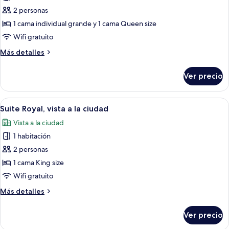
de
2 personas
Habitación
1 cama individual grande y 1 cama Queen size
triple
Wifi gratuito
Premium
Más
Más detalles
detalles
sobre
Ver precio
Habitación
triple
Premium
Abrir
Una habitación de hotel con una cama 
3
Suite Royal, vista a la ciudad
todas
Vista a la ciudad
las
1 habitación
fotos
de
2 personas
Suite
1 cama King size
Royal,
Wifi gratuito
vista
Más
Más detalles
a
detalles
la
sobre
Ver precio
Suite
ciudad
Royal,