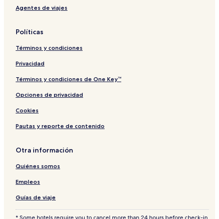
t
Agentes de viajes
e
d
b
Políticas
y
M
Términos y condiciones
e
l
Privacidad
i
á
Términos y condiciones de One Key™
Opciones de privacidad
Cookies
Pautas y reporte de contenido
Otra información
Quiénes somos
Empleos
Guías de viaje
* Some hotels require you to cancel more than 24 hours before check-in.