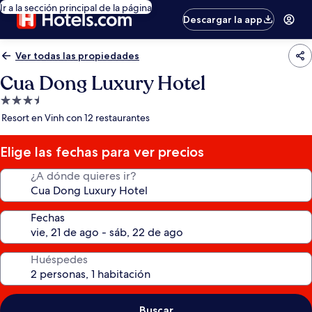
Ir a la sección principal de la página
Descargar la app
Ver todas las propiedades
Cua Dong Luxury Hotel
Propiedad
de
Resort en Vinh con 12 restaurantes
3.5
estrellas
Elige las fechas para ver precios
¿A dónde quieres ir?
Fechas
Huéspedes
Buscar