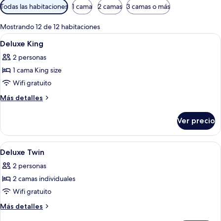
Filtros
Todas las habitaciones
1 cama
2 camas
3 camas o más
disponibles
para
Mostrando 12 de 12 habitaciones
las
Abrir
Una habitación de hotel moderna con 
11
Deluxe King
habitaciones
todas
2 personas
las
1 cama King size
fotos
de
Wifi gratuito
Deluxe
Más
Más detalles
King
detalles
sobre
Ver precio
Deluxe
King
Abrir
Habitación de hotel con dos camas, un 
6
Deluxe Twin
todas
2 personas
las
2 camas individuales
fotos
de
Wifi gratuito
Deluxe
Más
Más detalles
Twin
detalles