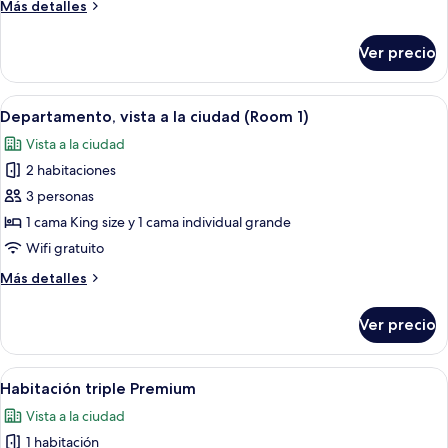
Más
Más detalles
la
detalles
ciudad
sobre
Ver precio
Departamento,
(Room
vista
3)
a
Abrir
Una cocina moderna con protector co
8
la
Departamento, vista a la ciudad (Room 1)
todas
ciudad
Vista a la ciudad
(Room
las
3)
2 habitaciones
fotos
de
3 personas
Departamento,
1 cama King size y 1 cama individual grande
vista
Wifi gratuito
a
Más
Más detalles
la
detalles
ciudad
sobre
Ver precio
Departamento,
(Room
vista
1)
a
Abrir
Una habitación de hotel moderna con
6
la
Habitación triple Premium
todas
ciudad
Vista a la ciudad
(Room
las
1)
1 habitación
fotos