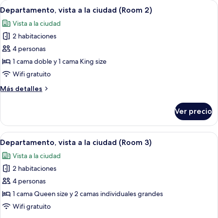
Abrir
Una cocina moderna con protector co
5
a
Departamento, vista a la ciudad (Room 2)
todas
la
Vista a la ciudad
ciudad
las
2 habitaciones
fotos
de
4 personas
Departamento,
1 cama doble y 1 cama King size
vista
Wifi gratuito
a
Más
Más detalles
la
detalles
ciudad
sobre
Ver precio
Departamento,
(Room
vista
2)
a
Abrir
Una habitación de hotel moderna con u
6
la
Departamento, vista a la ciudad (Room 3)
todas
ciudad
Vista a la ciudad
(Room
las
2)
2 habitaciones
fotos
de
4 personas
Departamento,
1 cama Queen size y 2 camas individuales grandes
vista
Wifi gratuito
a