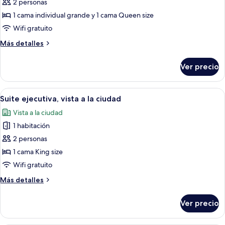
de
2 personas
la
Habitación
ciudad
1 cama individual grande y 1 cama Queen size
triple
Wifi gratuito
Deluxe,
Más
Más detalles
vista
detalles
a
sobre
Ver precio
Habitación
la
triple
ciudad
Deluxe,
Abrir
Una habitación de hotel con una cama
5
vista
Suite ejecutiva, vista a la ciudad
todas
a
Vista a la ciudad
la
las
ciudad
1 habitación
fotos
de
2 personas
Suite
1 cama King size
ejecutiva,
Wifi gratuito
vista
Más
Más detalles
a
detalles
la
sobre
Ver precio
Suite
ciudad
ejecutiva,
vista