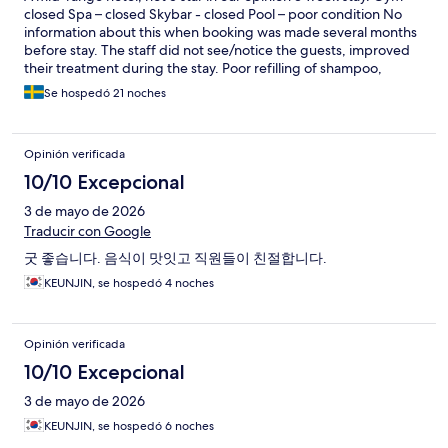
closed Spa – closed Skybar - closed Pool – poor condition No
information about this when booking was made several months
before stay. The staff did not see/notice the guests, improved
their treatment during the stay. Poor refilling of shampoo,
shower gel, toilet paper, etc., many disposable packages. Had
Se hospedó 21 noches
to call and complain on several occasions during stay.
Environmental thinking is not really in place. The bar in the foyer,
most of it was out of stock. The room was OK, for the cleaning of
Opinión verificada
this there is great potential for improvement.
10/10 Excepcional
3 de mayo de 2026
Traducir con Google
굿 좋습니다. 음식이 맛잇고 직원들이 친절합니다.
KEUNJIN, se hospedó 4 noches
Opinión verificada
10/10 Excepcional
3 de mayo de 2026
KEUNJIN, se hospedó 6 noches