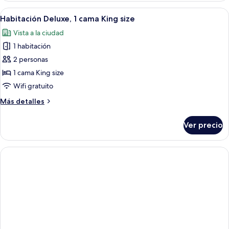
vista
Abrir
Una habitación de hotel con una cama
5
a
Habitación Deluxe, 1 cama King size
todas
la
Vista a la ciudad
ciudad
las
1 habitación
fotos
de
2 personas
Habitación
1 cama King size
Deluxe,
Wifi gratuito
1
Más
Más detalles
cama
detalles
King
sobre
Ver precio
Habitación
size
Deluxe,
1
cama
King
size