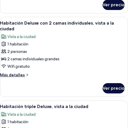
sobre
Ver precio
Deluxe
Twin
Abrir
Una habitación de hotel moderna con u
5
Habitación Deluxe con 2 camas individuales, vista a la
todas
ciudad
las
Vista a la ciudad
fotos
1 habitación
de
2 personas
Habitación
Deluxe
2 camas individuales grandes
con
Wifi gratuito
2
Más
Más detalles
camas
detalles
individuales,
sobre
Ver precio
Habitación
vista
Deluxe
a
con
Abrir
Habitación de hotel con cama, dos mesi
la
5
2
Habitación triple Deluxe, vista a la ciudad
todas
camas
ciudad
Vista a la ciudad
individuales,
las
vista
1 habitación
fotos
a