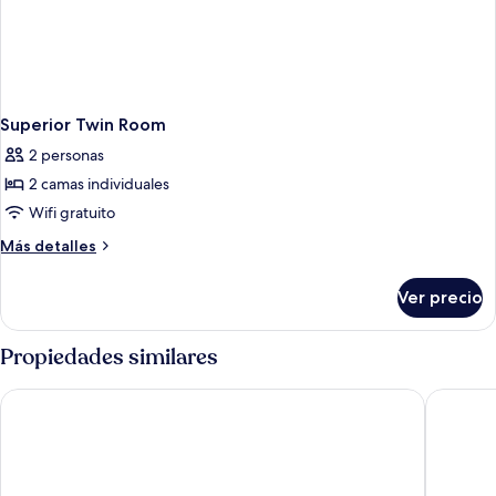
Superior Twin Room
2 personas
2 camas individuales
Wifi gratuito
Más
Más detalles
detalles
sobre
Ver precio
Superior
Twin
Room
Propiedades similares
Thong Do Hotel
Muong T