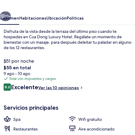
Luxury
Hotel
erior
Siguiente
71+
Resumen
Habitaciones
Ubicación
Políticas
Disfruta de la vista desde la terraza del último piso cuando te
hospedes en Cua Dong Luxury Hotel. Regálate un momento de
bienestar con un masaje, para después deleitar tu paladar en alguno
de los 12 restaurantes.
$51 por noche
El
$55 en total
precio
9 ago - 10 ago
total
Total con impuestos y cargos
Vista frontal de la propiedad
es
Opiniones
Excelente
8.6
Ver las 10 opiniones
de
8.6 de 10,
$55
Servicios principales
Spa
Wifi gratuito
Restaurantes
Aire acondicionado