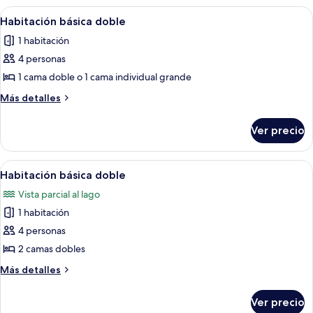
Abrir
Un dormitorio con cama, una silla y vis
3
Habitación básica doble
todas
1 habitación
las
4 personas
fotos
de
1 cama doble o 1 cama individual grande
Habitación
Más
Más detalles
básica
detalles
sobre
doble
Ver precio
Habitación
básica
doble
Abrir
Una habitación con un amplio ventana
4
Habitación básica doble
todas
Vista parcial al lago
las
1 habitación
fotos
de
4 personas
Habitación
2 camas dobles
básica
Más
Más detalles
doble
detalles
sobre
Ver precio
Habitación