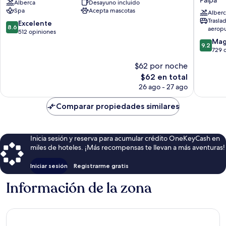
Alberca
Desayuno incluido
El
Spa
Spa
Acepta mascotas
Puente
&
Alberc
Trasla
Ricaurte
Centro
8.6
Excelente
8.6
aerop
de
de
512 opiniones
Convenc
10,
9.2
Mag
9.2
Paipa
Excelente,
de
729 
512
10,
$62 por noche
opiniones
Magnífi
El
$62 en total
729
precio
opinion
26 ago - 27 ago
actual
es
Comparar propiedades similares
de
$62
Inicia sesión y reserva para acumular crédito OneKeyCash en
miles de hoteles. ¡Más recompensas te llevan a más aventuras!
Iniciar sesión
Registrarme gratis
Información de la zona