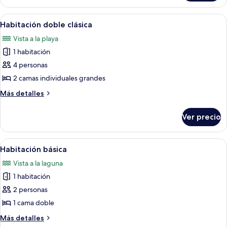
básica
doble
Abrir
Un dormitorio con cama, ventana con co
2
Habitación doble clásica
todas
Vista a la playa
las
1 habitación
fotos
de
4 personas
Habitación
2 camas individuales grandes
doble
Más
Más detalles
clásica
detalles
sobre
Ver precio
Habitación
doble
clásica
Abrir
Una cama con una manta azul y rosa, 
6
Habitación básica
todas
Vista a la laguna
las
1 habitación
fotos
de
2 personas
Habitación
1 cama doble
básica
Más
Más detalles
detalles