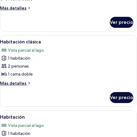
básica
Más
Más detalles
detalles
sobre
Ver precio
Habitación
básica
Abrir
Un dormitorio con cama de madera, ven
1
Habitación clásica
todas
Vista parcial al lago
las
1 habitación
fotos
de
2 personas
Habitación
1 cama doble
clásica
Más
Más detalles
detalles
sobre
Ver precio
Habitación
clásica
Abrir
Una cama individual con una colcha bla
2
Habitación
todas
Vista parcial al lago
las
1 habitación
fotos