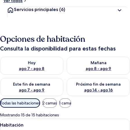
Ver todos
Servicios principales
(6)
Opciones de habitación
Consulta la disponibilidad para estas fechas
Consulta la disponibilidad para hoy ago 7 - ago 8
Consulta la disponibilidad pa
Hoy
Mañana
ago 7 - ago 8
ago 8 - ago 9
Consulta la disponibilidad para este fin de semana ago 7 - ag
Consulta la disponibilidad par
Este fin de semana
Próximo fin de semana
ago 7 - ago 9
ago 14 - ago 16
Filtros
Todas las habitaciones
2 camas
1 cama
disponibles
para
Mostrando 15 de 15 habitaciones
las
Abrir
Dos camas individuales con ropa de ca
1
Habitación
habitaciones
todas