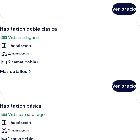
sobre
Ver precio
Habitación
básica
Abrir
Una habitación con un ventanal que da
2
Habitación doble clásica
todas
Vista a la laguna
las
1 habitación
fotos
de
4 personas
Habitación
2 camas dobles
doble
Más
Más detalles
clásica
detalles
sobre
Ver precio
Habitación
doble
clásica
Abrir
Un dormitorio con cama, ventana y pu
1
Habitación básica
todas
Vista parcial al lago
las
1 habitación
fotos
de
2 personas
Habitación
1 cama doble