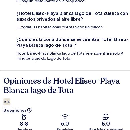
Sí, hay un restaurante en la propiedad.
¿Hotel Eliseo-Playa Blanca lago de Tota cuenta con
espacios privados al aire libre?
Sí, todas las habitaciones cuentan con un balcón.
¿Cómo es la zona donde se encuentra Hotel Eliseo-
Playa Blanca lago de Tota ?
Hotel Eliseo-Playa Blanca lago de Tota se encuentra a solo 9
minutos a pie de Lago de Tota.
Opiniones de Hotel Eliseo-Playa
Opiniones
Blanca lago de Tota
5.4
3 opiniones
8.8
6.0
5.0
Limpieza
Servicios
Servicio y personal