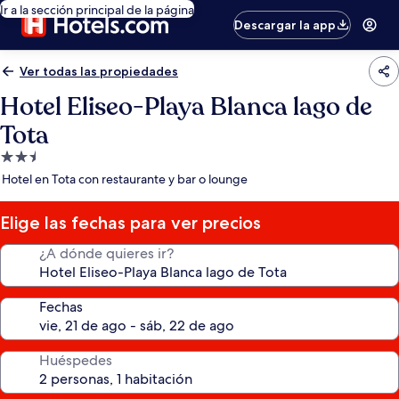
Ir a la sección principal de la página
Descargar la app
Ver todas las propiedades
Hotel Eliseo-Playa Blanca lago de
Tota
Propiedad
de
Hotel en Tota con restaurante y bar o lounge
2.5
estrellas
Elige las fechas para ver precios
¿A dónde quieres ir?
Fechas
Huéspedes