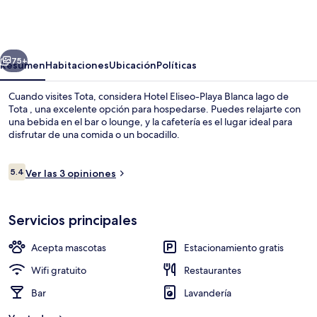
Eliseo-
Playa
Blanca
erior
Siguiente
lago
75+
Resumen
Habitaciones
Ubicación
Políticas
de
Cuando visites Tota, considera Hotel Eliseo-Playa Blanca lago de
Tota
Tota , una excelente opción para hospedarse. Puedes relajarte con
una bebida en el bar o lounge, y la cafetería es el lugar ideal para
disfrutar de una comida o un bocadillo.
Opiniones
5.4
Ver las 3 opiniones
5.4 de 10,
Terraza o patio
Servicios principales
Acepta mascotas
Estacionamiento gratis
Wifi gratuito
Restaurantes
Bar
Lavandería