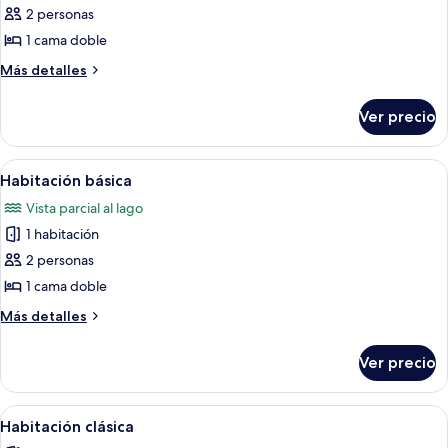
de
2 personas
Habitación
1 cama doble
Más
Más detalles
detalles
sobre
Ver precio
Habitación
Abrir
Un dormitorio con cama, ventana y vis
1
Habitación básica
todas
Vista parcial al lago
las
1 habitación
fotos
de
2 personas
Habitación
1 cama doble
básica
Más
Más detalles
detalles
sobre
Ver precio
Habitación
básica
Abrir
Un dormitorio con cama, puerta corred
1
Habitación clásica
todas