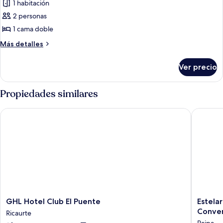
1 habitación
las
2 personas
fotos
de
1 cama doble
Habitación
Más
Más detalles
clásica
detalles
sobre
Ver precio
Habitación
clásica
Propiedades similares
GHL Hotel Club El Puente
Estelar 
GHL
Estelar
GHL Hotel Club El Puente
Estela
Hotel
Paipa
Conve
Ricaurte
Club
Hotel
Paipa