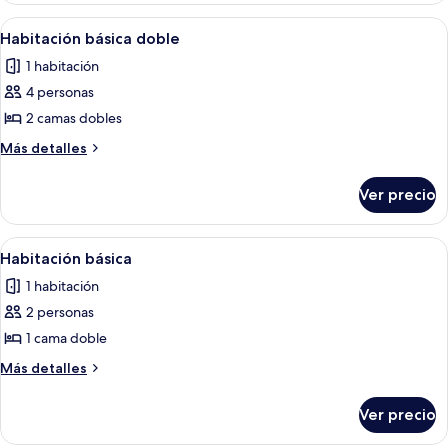
Abrir
Una habitación de hotel con una cama, 
5
Habitación básica doble
todas
1 habitación
las
4 personas
fotos
de
2 camas dobles
Habitación
Más
Más detalles
básica
detalles
sobre
doble
Ver precio
Habitación
básica
doble
Abrir
Ventana con vista a un paisaje rural, qu
4
Habitación básica
todas
1 habitación
las
2 personas
fotos
de
1 cama doble
Habitación
Más
Más detalles
básica
detalles
sobre
Ver precio
Habitación
básica