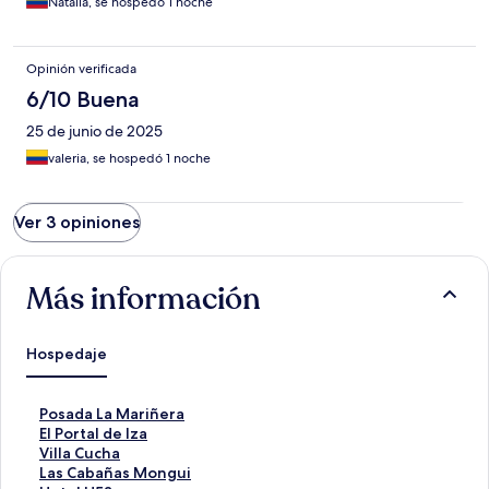
Natalia, se hospedó 1 noche
Opinión verificada
6/10 Buena
25 de junio de 2025
valeria, se hospedó 1 noche
Ver 3 opiniones
Más información
Hospedaje
E
Posada La Mariñera
n
E
El Portal de Iza
l
n
E
Villa Cucha
a
l
n
E
Las Cabañas Mongui