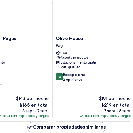
Balcony
Ba
and)
a
)
Olive
l Pagus
Olive House
House
Pag
Pag
Spa
Acepta mascotas
nto
Estacionamiento gratis
Wifi gratuito
10.0
Excepcional
10
de
2 opiniones
es
10,
Excepcional,
2
$143 por noche
$191 por noche
opiniones
El
El
$165 en total
$219 en total
precio
precio
6 sept - 7 sept
7 sept - 8 sept
actual
actual
Total con impuestos y cargos
Total con impuestos y cargos
es
es
de
de
Comparar propiedades similares
$165
$219