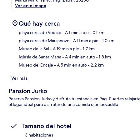
Ver en el mapa
Qué hay cerca
playa cerca de Vodice
- A 1 min a pie
- 0.1 km
playa cerca de Marijanovo
- A 11 min a pie
- 1.0 km
Sec
Museo de la Sal
- A 19 min a pie
- 1.7 km
Iglesia de Santa María
- A 4 min en auto
- 1.8 km
Museo del Encaje
- A 5 min en auto
- 2.2 km
Ver más
Pansion Jurko
Reserva Pansion Jurko y disfruta tu estancia en Pag. Puedes relajart
el lugar ideal para disfrutar de una comida o un bocadillo.
Tamaño del hotel
3 habitaciones