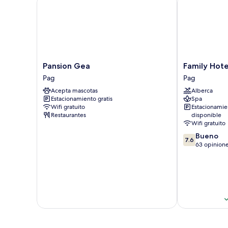
and
Sea
View)
Pansion
Family
Pansion Gea
Family Hote
Gea
Hotel
Pag
Pag
Pag
Pagus
Acepta mascotas
Alberca
Pag
Estacionamiento gratis
Spa
Wifi gratuito
Estacionamie
Restaurantes
disponible
Wifi gratuito
7.6
Bueno
7.6
de
63 opinion
10,
Bueno,
63
opiniones