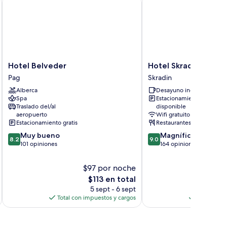
lcony
nd
Hotel
Hotel
Hotel Belveder
Hotel Skradinski Buk
Belveder
Skradinski
Pag
Skradin
Pag
Buk
Alberca
Desayuno incluido
Skradin
Spa
Estacionamiento
Traslado del/al
disponible
aeropuerto
Wifi gratuito
Estacionamiento gratis
Restaurantes
8.2
9.0
Muy bueno
Magnífico
8.2
9.0
de
de
101 opiniones
164 opiniones
10,
10,
Muy
Magnífico,
$97 por noche
$
bueno,
164
El
$113 en total
101
opiniones
precio
5 sept - 6 sept
opiniones
actual
Total con impuestos y cargos
Total con 
es
de
$113