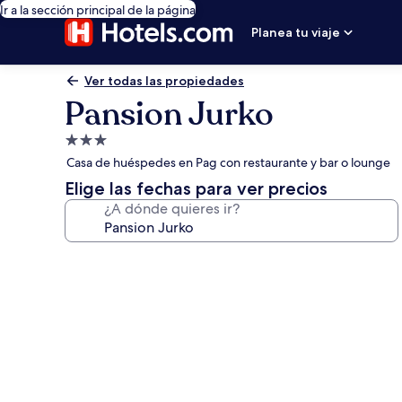
Ir a la sección principal de la página
Planea tu viaje
Ver todas las propiedades
Pansion Jurko
Propiedad
de
Casa de huéspedes en Pag con restaurante y bar o lounge
3.0
Elige las fechas para ver precios
estrellas
¿A dónde quieres ir?
Galería
de
fotos
de
Pansion
Jurko