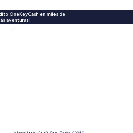
rédito OneKeyCash en miles de
ás aventuras!
Marka Maruli?a 43, Pag, Zadar, 23250