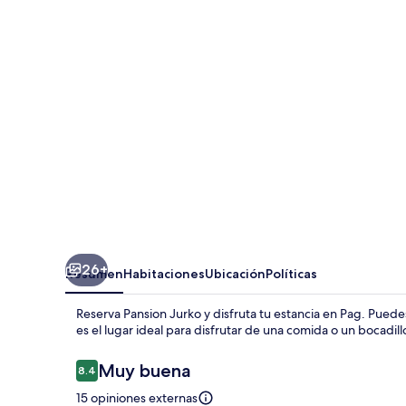
26+
Resumen
Habitaciones
Ubicación
Políticas
Reserva Pansion Jurko y disfruta tu estancia en Pag. Puedes
es el lugar ideal para disfrutar de una comida o un bocadill
Opiniones
Muy buena
8.4
8.4 de 10,
15 opiniones externas