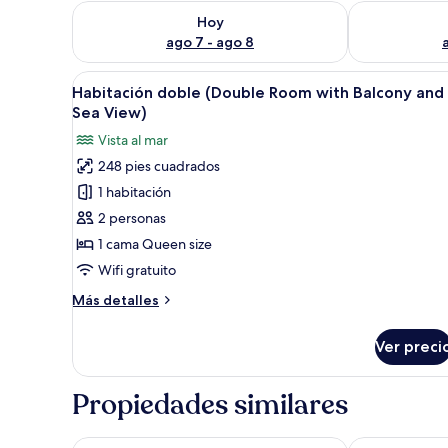
Consulta la disponibilidad para hoy ago 7 - ago 8
Consulta la d
Hoy
ago 7 - ago 8
Abrir
Un balcón con dos sillas de mi
20
Habitación doble (Double Room with Balcony and
todas
Sea View)
las
Vista al mar
fotos
248 pies cuadrados
de
1 habitación
Habitación
doble
2 personas
(Double
1 cama Queen size
Room
Wifi gratuito
with
Más
Más detalles
Balcony
detalles
and
sobre
Ver preci
Habitación
Sea
doble
View)
(Double
Propiedades similares
Room
with
Balcony
Pansion Gea
Family Hotel 