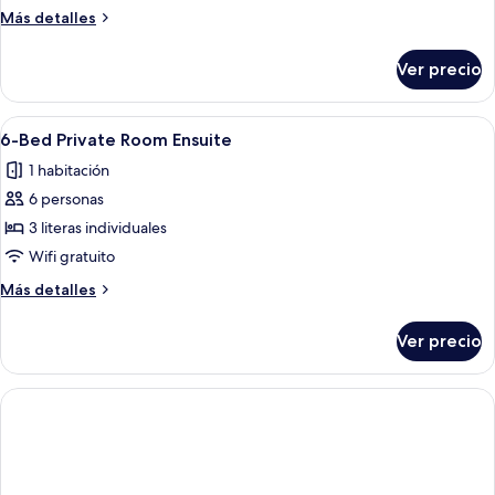
Bed
Más
Más detalles
Private
detalles
Room
sobre
Ver precio
10-
Ensuite
Bed
Private
Abrir
Una habitación con literas, cada una id
5
Room
6-Bed Private Room Ensuite
todas
Ensuite
1 habitación
las
6 personas
fotos
de
3 literas individuales
6-
Wifi gratuito
Bed
Más
Más detalles
Private
detalles
Room
sobre
Ver precio
6-
Ensuite
Bed
Private
Room
Ensuite