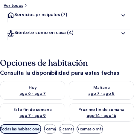
Ver todos
Servicios principales
(7)
Siéntete como en casa
(4)
Opciones de habitación
Consulta la disponibilidad para estas fechas
Consulta la disponibilidad para hoy ago 6 - ago 7
Consulta la disponibilidad pa
Hoy
Mañana
ago 6 - ago 7
ago 7 - ago 8
Consulta la disponibilidad para este fin de semana ago 7 - ag
Consulta la disponibilidad par
Este fin de semana
Próximo fin de semana
ago 7 - ago 9
ago 14 - ago 16
Filtros
Todas las habitaciones
1 cama
2 camas
3 camas o más
disponibles