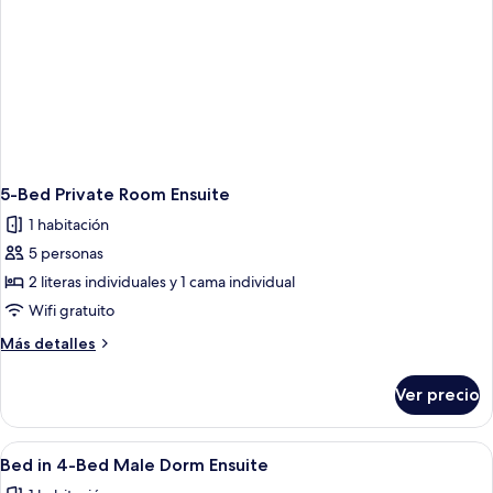
5-Bed Private Room Ensuite
1 habitación
5 personas
2 literas individuales y 1 cama individual
Wifi gratuito
Más
Más detalles
detalles
sobre
Ver precio
5-
Bed
Private
Abrir
Camas literas con estructura metálica
9
Room
Bed in 4-Bed Male Dorm Ensuite
todas
Ensuite