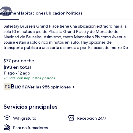
Place
erior
Siguiente
59+
Resumen
Habitaciones
Ubicación
Políticas
Safestay Brussels Grand Place tiene una ubicación extraordinaria, a
solo 10 minutos a pie de Plaza La Grand Place y de Mercado de
Navidad de Bruselas. Asimismo, tanto Manneken Pis como Avenue
Louise están a solo cinco minutos en auto. Hay opciones de
transporte público a una corta distancia a pie: Estación de metro De
Brouckère está a 2 minutos y Estación de metro Bourse-Beurs está a
4 minutos.
$77 por noche
El
$93 en total
precio
11 ago - 12 ago
Vista desde la propiedad
total
Total con impuestos y cargos
es
Opiniones
Buena
7.2
Ver las 955 opiniones
de
7.2 de 10,
$93
Servicios principales
Wifi gratuito
Recepción 24/7
Para no fumadores