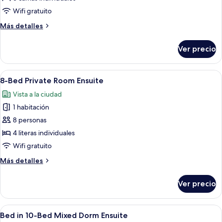
in
Wifi gratuito
6-
Más
Más detalles
Bed
detalles
Female
sobre
Ver precio
Bed
Dormitory
in
Room
6-
Abrir
Camas literas con estructura metálica
Ensuite
6
Bed
8-Bed Private Room Ensuite
todas
Female
Vista a la ciudad
Dormitory
las
Room
1 habitación
fotos
Ensuite
de
8 personas
8-
4 literas individuales
Bed
Wifi gratuito
Private
Más
Más detalles
Room
detalles
Ensuite
sobre
Ver precio
8-
Bed
Private
Abrir
Un dormitorio con literas, una ventan
6
Room
Bed in 10-Bed Mixed Dorm Ensuite
todas