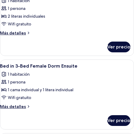
1 habitación
las
1 persona
fotos
de
2 literas individuales
Bed
Wifi gratuito
in
Más
Más detalles
4-
detalles
Bed
sobre
Ver precio
Bed
Male
in
Dorm
4-
Abrir
Habitación con literas, una escalera,
Ensuite
5
Bed
Bed in 3-Bed Female Dorm Ensuite
todas
Male
1 habitación
Dorm
las
Ensuite
1 persona
fotos
de
1 cama individual y 1 litera individual
Bed
Wifi gratuito
in
Más
Más detalles
3-
detalles
Bed
sobre
Ver precio
Bed
Female
in
Dorm
3-