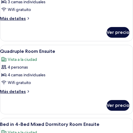
Triple
3 camas individuales
Room
Wifi gratuito
(Bunk
Más
Más detalles
&
detalles
Single)
sobre
Ver precio
Triple
Ensuite
Room
(Bunk
Abrir
Camas literas con estructura metálica
11
&
Quadruple Room Ensuite
todas
Single)
Vista a la ciudad
Ensuite
las
4 personas
fotos
de
4 camas individuales
Quadruple
Wifi gratuito
Room
Más
Más detalles
Ensuite
detalles
sobre
Ver precio
Quadruple
Room
Ensuite
Abrir
Camas literas con estructura metálica
9
Bed in 4-Bed Mixed Dormitory Room Ensuite
todas
Vista a la ciudad