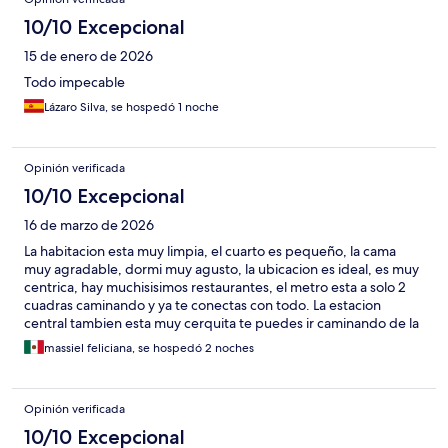
10/10 Excepcional
15 de enero de 2026
Todo impecable
Lázaro Silva, se hospedó 1 noche
Opinión verificada
10/10 Excepcional
16 de marzo de 2026
La habitacion esta muy limpia, el cuarto es pequeño, la cama
muy agradable, dormi muy agusto, la ubicacion es ideal, es muy
centrica, hay muchisisimos restaurantes, el metro esta a solo 2
cuadras caminando y ya te conectas con todo. La estacion
central tambien esta muy cerquita te puedes ir caminando de la
central al hotel pero si no traes maletas grande y pesada toma
massiel feliciana, se hospedó 2 noches
en cuenta que la calle esta empedrada. wifi muy buena señal. Mi
estacia fue muy agradable.
Opinión verificada
10/10 Excepcional