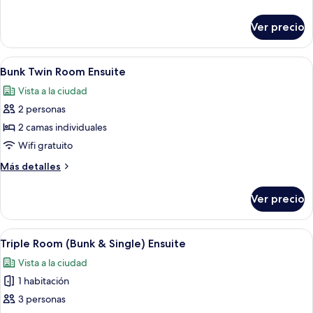
Ensuite
detalles
sobre
Ver precio
Double
Room
Ensuite
Abrir
Habitación con literas, una escalera,
5
Bunk Twin Room Ensuite
todas
Vista a la ciudad
las
2 personas
fotos
de
2 camas individuales
Bunk
Wifi gratuito
Twin
Más
Más detalles
Room
detalles
Ensuite
sobre
Ver precio
Bunk
Twin
Room
Abrir
Habitación con literas, una escalera,
4
Ensuite
Triple Room (Bunk & Single) Ensuite
todas
Vista a la ciudad
las
1 habitación
fotos
de
3 personas