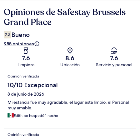
Opiniones de Safestay Brussels
Opiniones
Grand Place
Bueno
7.2
955 opiniones
7.6
8.6
7.6
Limpieza
Ubicación
Servicio y personal
Opiniones
Opinión verificada
10/10 Excepcional
8 de junio de 2026
Mi estancia fue muy agradable, el lugar está limpio, el Personal
muy amable.
Edith, se hospedó 1 noche
Opinión verificada