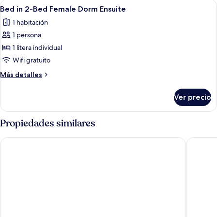
Abrir
Habitación con literas, una escalera,
Ensuite
4
Bed
Bed in 2-Bed Female Dorm Ensuite
todas
Female
1 habitación
Dorm
las
Ensuite
1 persona
fotos
de
1 litera individual
Bed
Wifi gratuito
in
Más
Más detalles
2-
detalles
Bed
sobre
Ver precio
Bed
Female
in
Dorm
2-
Propiedades similares
Ensuite
Bed
Female
Citybox Brussels Centre Louise
ibis Brus
Dorm
Ensuite