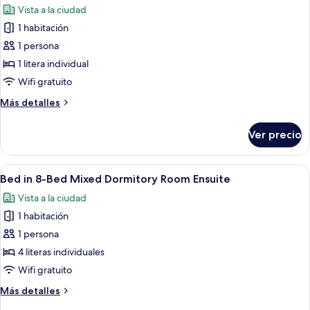
Ensuite
Vista a la ciudad
las
1 habitación
fotos
de
1 persona
Bed
1 litera individual
in
Wifi gratuito
10-
Más
Más detalles
Bed
detalles
Mixed
sobre
Ver precio
Bed
Dorm
in
Ensuite
10-
Abrir
Un dormitorio con literas, un escritor
6
Bed
Bed in 8-Bed Mixed Dormitory Room Ensuite
todas
Mixed
Vista a la ciudad
Dorm
las
Ensuite
1 habitación
fotos
de
1 persona
Bed
4 literas individuales
in
Wifi gratuito
8-
Más
Más detalles
Bed
detalles