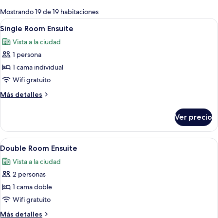
para
Mostrando 19 de 19 habitaciones
las
Abrir
Una habitación pequeña y moderna con u
3
Single Room Ensuite
habitaciones
todas
Vista a la ciudad
las
1 persona
fotos
de
1 cama individual
Single
Wifi gratuito
Room
Más
Más detalles
Ensuite
detalles
sobre
Ver precio
Single
Room
Ensuite
Abrir
Habitación de hotel pequeña con una ca
5
Double Room Ensuite
todas
Vista a la ciudad
las
2 personas
fotos
de
1 cama doble
Double
Wifi gratuito
Room
Más
Más detalles