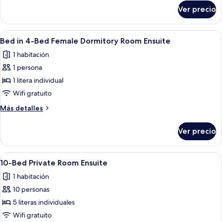
Mixed
sobre
Ver precio
Bed
Dormitory
in
Room
8-
Abrir
Camas literas con estructura metálica
Ensuite
9
Bed
Bed in 4-Bed Female Dormitory Room Ensuite
todas
Mixed
1 habitación
Dormitory
las
Room
1 persona
fotos
Ensuite
de
1 litera individual
Bed
Wifi gratuito
in
Más
Más detalles
4-
detalles
Bed
sobre
Ver precio
Bed
Female
in
Dormitory
4-
Abrir
Un dormitorio con literas, una ventan
Room
6
Bed
10-Bed Private Room Ensuite
todas
Female
Ensuite
1 habitación
Dormitory
las
Room
10 personas
fotos
Ensuite
de
5 literas individuales
10-
Wifi gratuito