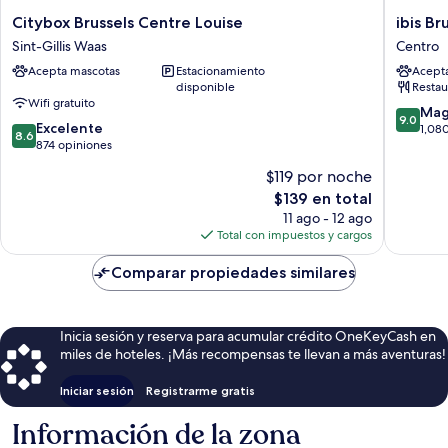
Citybox
ibis
Citybox Brussels Centre Louise
ibis Br
Brussels
Brussels
Sint-Gillis Waas
Centro
Centre
off
Acepta mascotas
Estacionamiento
Acept
Louise
Grand
disponible
Restau
Sint-
Place
Wifi gratuito
Gillis
Centro
9.0
Mag
9.0
8.6
Waas
Excelente
de
1,08
8.6
de
874 opiniones
10,
10,
Magnífi
$119 por noche
Excelente,
1,080
El
$139 en total
874
opinion
precio
opiniones
11 ago - 12 ago
actual
Total con impuestos y cargos
es
de
Comparar propiedades similares
$139
Inicia sesión y reserva para acumular crédito OneKeyCash en
miles de hoteles. ¡Más recompensas te llevan a más aventuras!
Iniciar sesión
Registrarme gratis
Información de la zona