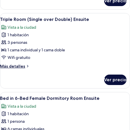
Ver precio
Bed
Dormitory
in
Room
5-
Abrir
Una habitación pequeña con literas, u
Ensuite
6
Bed
Triple Room (Single over Double) Ensuite
todas
Female
Vista a la ciudad
Dormitory
las
Room
1 habitación
fotos
Ensuite
de
3 personas
Triple
1 cama individual y 1 cama doble
Room
Wifi gratuito
(Single
Más
Más detalles
over
detalles
Double)
sobre
Ver precio
Triple
Ensuite
Room
(Single
Abrir
Habitación con literas, una escalera y c
4
over
Bed in 6-Bed Female Dormitory Room Ensuite
todas
Double)
Vista a la ciudad
Ensuite
las
1 habitación
fotos
de
1 persona
Bed
6 camas individuales