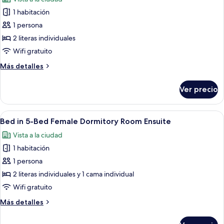
las
1 habitación
fotos
de
1 persona
Bed
2 literas individuales
in
Wifi gratuito
4-
Más
Más detalles
Bed
detalles
Mixed
sobre
Ver precio
Bed
Dormitory
in
Room
4-
Abrir
Un dormitorio con literas, una ventan
Ensuite
6
Bed
Bed in 5-Bed Female Dormitory Room Ensuite
todas
Mixed
Vista a la ciudad
Dormitory
las
Room
1 habitación
fotos
Ensuite
de
1 persona
Bed
2 literas individuales y 1 cama individual
in
Wifi gratuito
5-
Más
Más detalles
Bed
detalles
Female
sobre