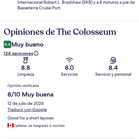
Internacional Robert L. Bradshaw (SKB) y a 8 minutos a pie de
Basseterre Cruise Port.
Opiniones de The Colosseum
Opiniones
Muy bueno
8.4
124 opiniones
8.8
8.0
8.4
Limpieza
Servicios
Servicio y personal
Opiniones
Opinión verificada
8/10 Muy buena
12 de julio de 2026
Traducir con Google
Good for a short layover.
Carlene, se hospedó 2 noches