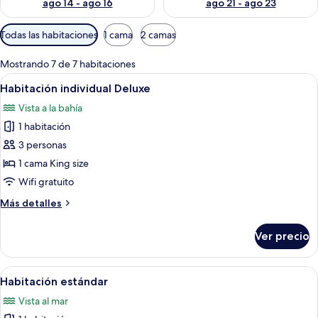
ago 14 - ago 16
ago 21 - ago 23
Filtros
Todas las habitaciones
1 cama
2 camas
disponibles
para
Mostrando 7 de 7 habitaciones
las
Abrir
Un dormitorio con cama, televisor, ven
15
Habitación individual Deluxe
habitaciones
todas
Vista a la bahía
las
1 habitación
fotos
de
3 personas
Habitación
1 cama King size
individual
Wifi gratuito
Deluxe
Más
Más detalles
detalles
sobre
Ver precio
Habitación
individual
Deluxe
Abrir
Una cama bien hecha con dos almohada
6
Habitación estándar
todas
Vista al mar
las