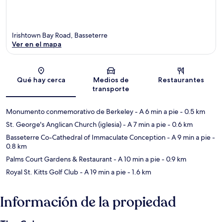
Irishtown Bay Road, Basseterre
Ver en el mapa
Sección del mapa
Qué hay cerca
Medios de
Restaurantes
transporte
Monumento conmemorativo de Berkeley
- A 6 min a pie
- 0.5 km
St. George's Anglican Church (iglesia)
- A 7 min a pie
- 0.6 km
Basseterre Co-Cathedral of Immaculate Conception
- A 9 min a pie
-
0.8 km
Palms Court Gardens & Restaurant
- A 10 min a pie
- 0.9 km
Royal St. Kitts Golf Club
- A 19 min a pie
- 1.6 km
Información de la propiedad