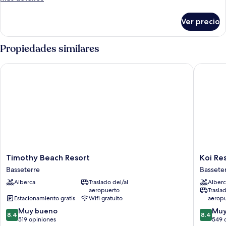
detalles
sobre
Ver precio
Habitación
estándar
Propiedades similares
Timothy Beach Resort
Koi Resor
Timothy
Koi
Timothy Beach Resort
Koi Res
Beach
Resort
Basseterre
Bassete
Resort
Saint
Alberca
Traslado del/al
Alberc
Basseterre
Kitts,
aeropuerto
Trasla
Curio
Estacionamiento gratis
Wifi gratuito
aerop
Collecti
8.4
8.4
Muy bueno
by
Muy
8.4
8.4
de
de
519 opiniones
Hilton
549 