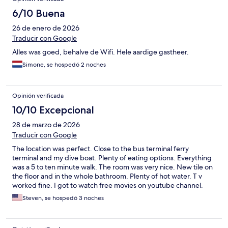
6/10 Buena
26 de enero de 2026
Traducir con Google
Alles was goed, behalve de Wifi. Hele aardige gastheer.
Simone, se hospedó 2 noches
Opinión verificada
10/10 Excepcional
28 de marzo de 2026
Traducir con Google
The location was perfect. Close to the bus terminal ferry
terminal and my dive boat. Plenty of eating options. Everything
was a 5 to ten minute walk. The room was very nice. New tile on
the floor and in the whole bathroom. Plenty of hot water. T v
worked fine. I got to watch free movies on youtube channel.
The staff was very friendly and helpful. He helped me do a load
Steven, se hospedó 3 noches
of laundry for free. There was a supermarket downstairs from
the hotel. Perfect!