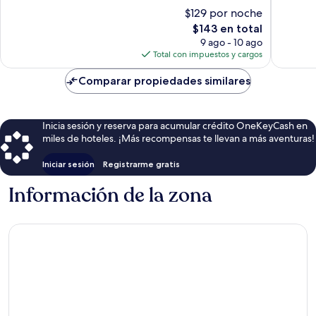
10,
10,
Bassete
$129 por noche
Muy
Muy
El
$143 en total
bueno,
bueno,
precio
519
549
9 ago - 10 ago
actual
opiniones
opinion
Total con impuestos y cargos
es
de
Comparar propiedades similares
$143
Inicia sesión y reserva para acumular crédito OneKeyCash en
miles de hoteles. ¡Más recompensas te llevan a más aventuras!
Iniciar sesión
Registrarme gratis
Información de la zona