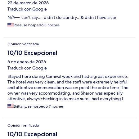
22 de marzo de 2026
Traducir con Google
N/A—-can’t say…. didn’t do laundry…& didn’t have a car
Rose, se hospedó 3 noches
Opinión verificada
10/10 Excepcional
6 de enero de 2026
Traducir con Google
Stayed here during Carnival week and had a great experience.
The hotel was very clean, and the staff were extremely helpful
and attentive communication was on point the entire time. The
owner was very accommodating, and Sharon was especially
attentive, always checking in to make sure I had everything I
needed. It’s a small boutique hotel with about eight rooms,
Brittany, se hospedó 7 noches
which I loved. Perfect if you plan to be out and about and don’t
need to spend much time inside
Opinión verificada
10/10 Excepcional