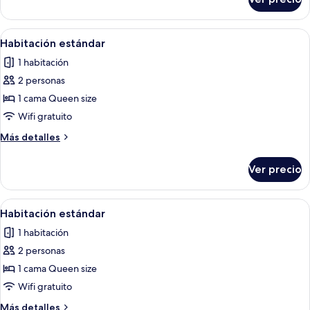
Habitación
estándar
Abrir
Una cama bien hecha con dos almohada
6
Habitación estándar
todas
1 habitación
las
2 personas
fotos
de
1 cama Queen size
Habitación
Wifi gratuito
estándar
Más
Más detalles
detalles
sobre
Ver precio
Habitación
estándar
Abrir
Una cama bien hecha con dos almohada
6
Habitación estándar
todas
1 habitación
las
2 personas
fotos
de
1 cama Queen size
Habitación
Wifi gratuito
estándar
Más
Más detalles