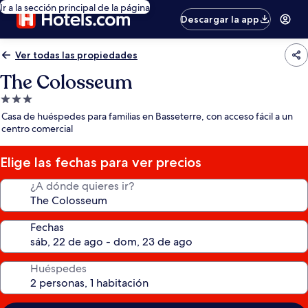
Ir a la sección principal de la página
Descargar la app
Ver todas las propiedades
The Colosseum
Propiedad
de
Casa de huéspedes para familias en Basseterre, con acceso fácil a un
3.0
centro comercial
estrellas
Elige las fechas para ver precios
¿A dónde quieres ir?
Fechas
Huéspedes