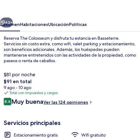
erior
Siguiente
42+
Resumen
Habitaciones
Ubicación
Políticas
Reserva The Colosseum y disfruta tu estancia en Basseterre.
Servicios sin costo extra, como wifi, valet parking y estacionamiento,
son beneficios adicionales. Además, los huéspedes pueden
mantenerse entretenidos con las actividades de la propiedad, como
paseos o renta de caballos.
$81 por noche
El
$91 en total
precio
9 ago - 10 ago
Exterior
total
Total con impuestos y cargos
es
Opiniones
Muy buena
8.4
Ver las 124 opiniones
de
8.4 de 10,
$91
Servicios principales
Estacionamiento gratis
Wifi gratuito