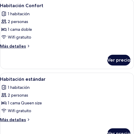
Abrir
Una cama bien hecha con dos almohada
7
Habitación Confort
todas
1 habitación
las
2 personas
fotos
de
1 cama doble
Habitación
Wifi gratuito
Confort
Más
Más detalles
detalles
sobre
Ver precio
Habitación
Confort
Abrir
Una cama bien hecha con dos almohada
6
Habitación estándar
todas
1 habitación
las
2 personas
fotos
de
1 cama Queen size
Habitación
Wifi gratuito
estándar
Más
Más detalles
detalles
sobre
Ver precio