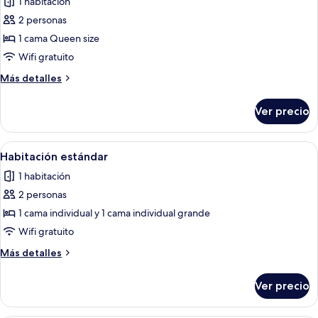
1 habitación
fotos
de
2 personas
Habitación
1 cama Queen size
estándar
Wifi gratuito
Más
Más detalles
detalles
sobre
Ver precio
Habitación
estándar
Abrir
Un dormitorio con cama, mesitas de no
10
Habitación estándar
todas
1 habitación
las
2 personas
fotos
de
1 cama individual y 1 cama individual grande
Habitación
Wifi gratuito
estándar
Más
Más detalles
detalles
sobre
Ver precio
Habitación
estándar