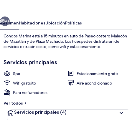
erior
Siguiente
4+
Resumen
Habitaciones
Ubicación
Políticas
Condos Marina está a 15 minutos en auto de Paseo costero Malecón
de Mazatlán y de Plaza Machado. Los huéspedes disfrutarán de
servicios extra sin costo, como wifi y estacionamiento.
Servicios principales
Spa
Estacionamiento gratis
Wifi gratuito
Aire acondicionado
Exterior
Para no fumadores
Ver todos
Servicios principales
(4)