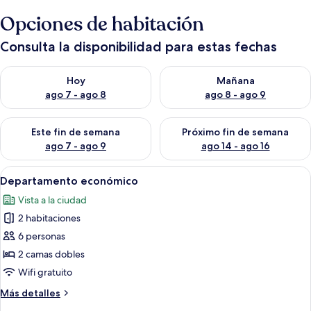
Opciones de habitación
Consulta la disponibilidad para estas fechas
Consulta la disponibilidad para hoy ago 7 - ago 8
Consulta la disponibilidad pa
Hoy
Mañana
ago 7 - ago 8
ago 8 - ago 9
Consulta la disponibilidad para este fin de semana ago 7 - ag
Consulta la disponibilidad par
Este fin de semana
Próximo fin de semana
ago 7 - ago 9
ago 14 - ago 16
Abrir
Un dormitorio con cama, una mesita d
4
Departamento económico
todas
Vista a la ciudad
las
2 habitaciones
fotos
de
6 personas
Departamento
2 camas dobles
económico
Wifi gratuito
Más
Más detalles
detalles