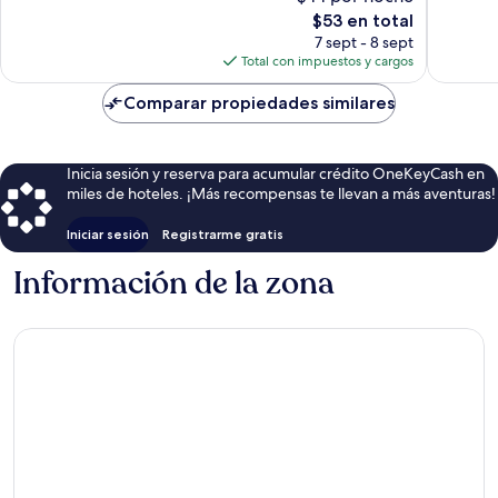
bueno,
1,016
El
$53 en total
191
opinion
precio
7 sept - 8 sept
opiniones
actual
Total con impuestos y cargos
es
de
Comparar propiedades similares
$53
Inicia sesión y reserva para acumular crédito OneKeyCash en
miles de hoteles. ¡Más recompensas te llevan a más aventuras!
Iniciar sesión
Registrarme gratis
Información de la zona