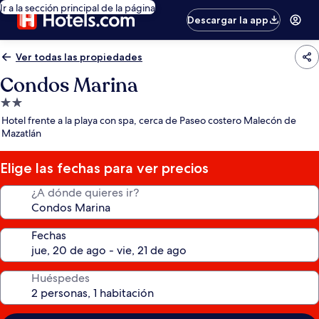
Ir a la sección principal de la página
Descargar la app
Ver todas las propiedades
Condos Marina
Propiedad
de
Hotel frente a la playa con spa, cerca de Paseo costero Malecón de
2.0
Mazatlán
estrellas
Elige las fechas para ver precios
¿A dónde quieres ir?
Fechas
Huéspedes