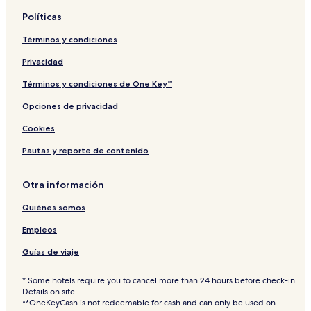
o
n
Políticas
r
t
Términos y condiciones
Privacidad
Términos y condiciones de One Key™
Opciones de privacidad
Cookies
Pautas y reporte de contenido
Otra información
Quiénes somos
Empleos
Guías de viaje
* Some hotels require you to cancel more than 24 hours before check-in.
Details on site.
**OneKeyCash is not redeemable for cash and can only be used on