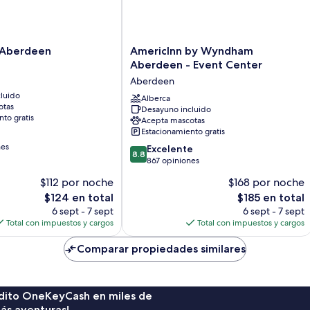
AmericInn
n Aberdeen
AmericInn by Wyndham
by
Aberdeen - Event Center
Wyndham
Aberdeen
Aberdeen
luido
-
Alberca
otas
Desayuno incluido
Event
to gratis
Acepta mascotas
Center
Estacionamiento gratis
Aberdeen
nes
8.8
Excelente
8.8
de
867 opiniones
10,
$112 por noche
$168 por noche
Excelente,
El
El
$124 en total
$185 en total
867
precio
precio
opiniones
6 sept - 7 sept
6 sept - 7 sept
actual
actual
Total con impuestos y cargos
Total con impuestos y cargos
es
es
de
de
Comparar propiedades similares
$124
$185
rédito OneKeyCash en miles de
ás aventuras!