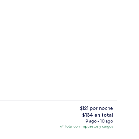
erés
Buffet
$121 por noche
El
$134 en total
precio
9 ago - 10 ago
y ropa de cama
Lugar de interés
total
Total con impuestos y cargos
es
de