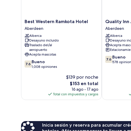
Best
Quality
Best Western Ramkota Hotel
Quality In
Western
Inn
Aberdeen
Aberdeen
Ramkota
Aberdeen
Alberca
Alberca
Hotel
Aberdeen
Desayuno incluido
Desayuno inc
Aberdeen
Traslado del/al
Acepta masc
aeropuerto
Estacionamien
Acepta mascotas
7.6
Bueno
7.6
7.6
Bueno
de
578 opinio
7.6
de
1,008 opiniones
10,
10,
Bueno,
$139 por noche
Bueno,
578
1,008
El
opiniones
$153 en total
opiniones
precio
16 ago - 17 ago
actual
Total con impuestos y cargos
es
de
$153
Inicia sesión y reserva para acumular c
hoteles. ¡Más recompensas te llevan a m