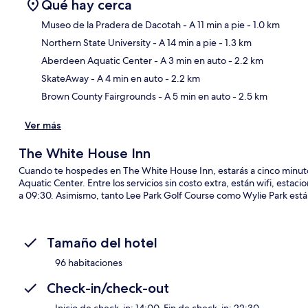
Qué hay cerca
Museo de la Pradera de Dacotah
- A 11 min a pie
- 1.0 km
Northern State University
- A 14 min a pie
- 1.3 km
Sec
Aberdeen Aquatic Center
- A 3 min en auto
- 2.2 km
SkateAway
- A 4 min en auto
- 2.2 km
Brown County Fairgrounds
- A 5 min en auto
- 2.5 km
Ver más
The White House Inn
Cuando te hospedes en The White House Inn, estarás a cinco minuto
Aquatic Center. Entre los servicios sin costo extra, están wifi, esta
a 09:30. Asimismo, tanto Lee Park Golf Course como Wylie Park están
Tamaño del hotel
96 habitaciones
Check-in/check-out
Inicio de check-in: 14:00. Fin de check-in: 22:30