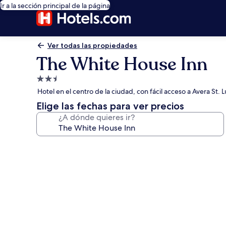
Ir a la sección principal de la página
Ver todas las propiedades
The White House Inn
Propiedad
de
Hotel en el centro de la ciudad, con fácil acceso a Avera St. L
2.5
Elige las fechas para ver precios
estrellas
¿A dónde quieres ir?
Galería
de
fotos
de
The
White