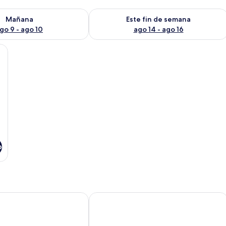
isponibilidad para mañana ago 9 - ago 10
Consulta la disponibilidad para este 
Mañana
Este fin de semana
go 9 - ago 10
ago 14 - ago 16
os camas, una mesita de noche con una lámpara y dos cuadros en la pared.
o
berdeen
AmericInn by Wyndham Aberdeen - E