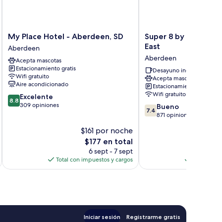
My
Super
My Place Hotel - Aberdeen, SD
Super 8 by Wyndha
Place
8
East
Aberdeen
Hotel
by
Aberdeen
Acepta mascotas
-
Wyndham
Estacionamiento gratis
Aberdeen,
Aberdeen
Desayuno incluido
Wifi gratuito
Acepta mascotas
SD
East
Aire acondicionado
Estacionamiento gratis
Aberdeen
Aberdeen
Wifi gratuito
8.8
Excelente
8.8
de
309 opiniones
7.4
Bueno
7.4
10,
de
871 opiniones
Excelente,
10,
$161 por noche
$1
309
Bueno,
opiniones
El
$177 en total
871
precio
opiniones
6 sept - 7 sept
actual
Total con impuestos y cargos
Total con 
es
de
$177
Iniciar sesión
Registrarme gratis