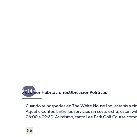
House
Inn
14+
Resumen
Habitaciones
Ubicación
Políticas
Cuando te hospedes en The White House Inn, estarás a cin
Aquatic Center. Entre los servicios sin costo extra, están w
06:00 a 09:30. Asimismo, tanto Lee Park Golf Course como 
Opiniones
5.6
5.6 de 10,