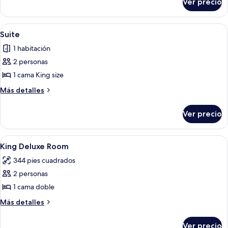
Ver precio
Habitación
1
familiar
cama
con
Abrir
Una habitación de hotel con una cama
4
matrimonial
1
Suite
todas
cama
o
1 habitación
matrimonial
las
2
o
2 personas
fotos
individuales
2
de
1 cama King size
individuales
Suite
Más
Más detalles
detalles
sobre
Ver precio
Suite
Abrir
Escritorio y camas extra
3
King Deluxe Room
todas
344 pies cuadrados
las
2 personas
fotos
de
1 cama doble
King
Más
Más detalles
Deluxe
detalles
sobre
Room
Ver precio