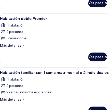
Suite
Ver precio
King
Room
Junior
Suite
Abrir
Una habitación de hotel moderna con u
5
Room
Habitación doble Premier
todas
1 habitación
las
2 personas
fotos
de
1 cama doble
Habitación
Más
Más detalles
doble
detalles
sobre
Premier
Ver precio
Habitación
doble
Premier
Abrir
Una habitación de hotel con una cama 
7
Habitación familiar con 1 cama matrimonial o 2 individuales
todas
1 habitación
las
2 personas
fotos
de
2 camas individuales grandes
Habitación
Más
Más detalles
familiar
detalles
sobre
con