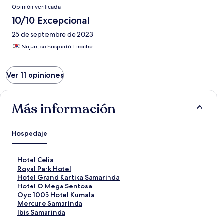
Opinión verificada
10/10 Excepcional
25 de septiembre de 2023
Nojun, se hospedó 1 noche
Ver 11 opiniones
Más información
Hospedaje
E
Hotel Celia
n
E
Royal Park Hotel
l
n
E
Hotel Grand Kartika Samarinda
a
l
n
E
Hotel O Mega Sentosa
c
a
l
n
E
Oyo 1005 Hotel Kumala
e
c
a
l
n
E
Mercure Samarinda
p
e
c
a
l
n
E
Ibis Samarinda