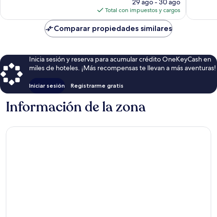
precio
29 ago - 30 ago
actual
Total con impuestos y cargos
es
de
Comparar propiedades similares
$45
Inicia sesión y reserva para acumular crédito OneKeyCash en
miles de hoteles. ¡Más recompensas te llevan a más aventuras!
Iniciar sesión
Registrarme gratis
Información de la zona