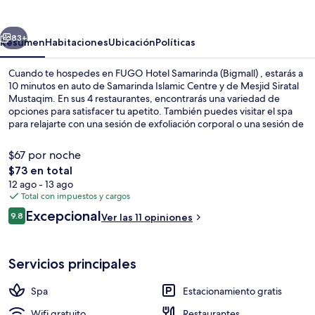
Samarinda
(Bigmall)
erior
Siguiente
83+
Resumen
Habitaciones
Ubicación
Políticas
Cuando te hospedes en FUGO Hotel Samarinda (Bigmall) , estarás a
10 minutos en auto de Samarinda Islamic Centre y de Mesjid Siratal
Mustaqim. En sus 4 restaurantes, encontrarás una variedad de
opciones para satisfacer tu apetito. También puedes visitar el spa
para relajarte con una sesión de exfoliación corporal o una sesión de
reflexología. La propiedad destaca por su bar o lounge y su jardín.
$67 por noche
El
$73 en total
precio
12 ago - 13 ago
Chapoteadero
total
Total con impuestos y cargos
es
Opiniones
Excepcional
9.8
Ver las 11 opiniones
de
9.8 de 10,
$73
Servicios principales
Spa
Estacionamiento gratis
Wifi gratuito
Restaurantes