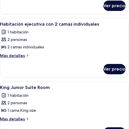
sobre
ejecutiva
Ver precio
Habitación
doble
ejecutiva
Abrir
Habitación de hotel con dos camas, un
6
Habitación ejecutiva con 2 camas individuales
todas
1 habitación
las
2 personas
fotos
de
2 camas individuales
Habitación
Más
Más detalles
ejecutiva
detalles
sobre
con
Ver precio
Habitación
2
ejecutiva
camas
con
Abrir
Una habitación de hotel con una cama 
7
individuales
2
King Junior Suite Room
todas
camas
1 habitación
individuales
las
2 personas
fotos
de
1 cama King size
King
Más
Más detalles
Junior
detalles
sobre