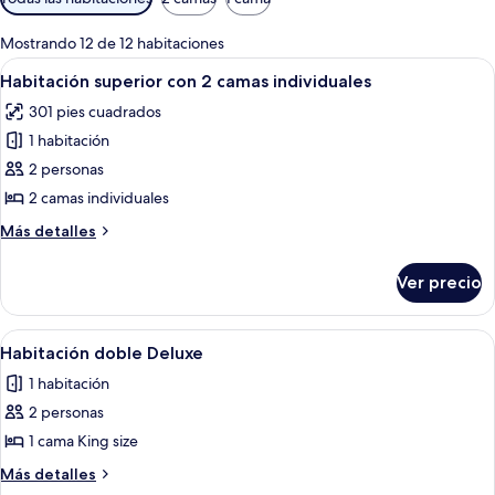
disponibles
para
Mostrando 12 de 12 habitaciones
las
Abrir
Habitación de hotel con dos camas, un
5
Habitación superior con 2 camas individuales
habitaciones
todas
301 pies cuadrados
las
1 habitación
fotos
de
2 personas
Habitación
2 camas individuales
superior
Más
Más detalles
con
detalles
2
sobre
Ver precio
Habitación
camas
superior
individuales
con
Abrir
Habitación de hotel con una cama grand
5
2
Habitación doble Deluxe
todas
camas
1 habitación
individuales
las
2 personas
fotos
de
1 cama King size
Habitación
Más
Más detalles
doble
detalles