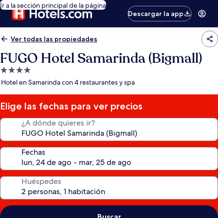
Ir a la sección principal de la página
Descargar la app
Ver todas las propiedades
FUGO Hotel Samarinda (Bigmall)
Propiedad
de
Hotel en Samarinda con 4 restaurantes y spa
4.0
estrellas
Elige las fechas para ver precios
¿A dónde quieres ir?
Fechas
Huéspedes
Buscar