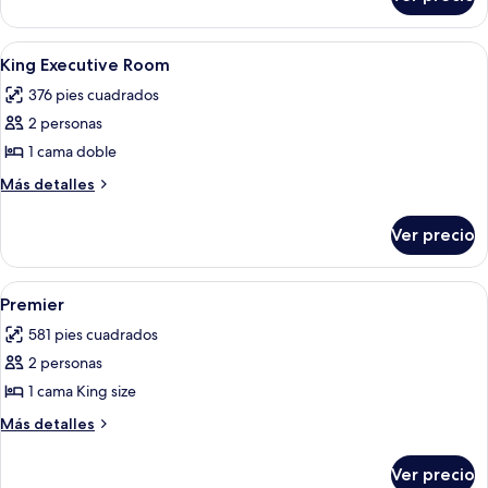
King
Deluxe
Room
Abrir
Escritorio y camas extra
3
King Executive Room
todas
376 pies cuadrados
las
2 personas
fotos
de
1 cama doble
King
Más
Más detalles
Executive
detalles
sobre
Room
Ver precio
King
Executive
Room
Abrir
Habitación de hotel moderna con una 
5
Premier
todas
581 pies cuadrados
las
2 personas
fotos
de
1 cama King size
Premier
Más
Más detalles
detalles
sobre
Ver precio
Premier