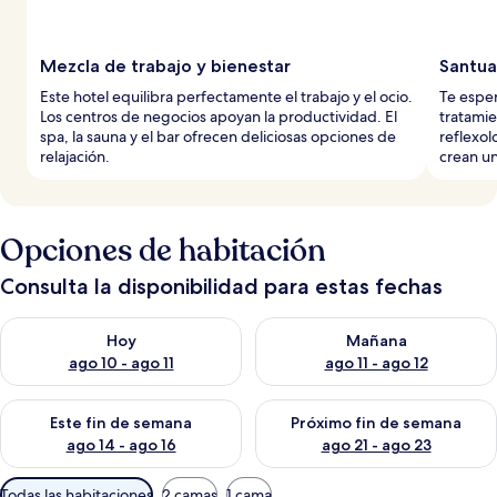
Mezcla de trabajo y bienestar
Santua
Este hotel equilibra perfectamente el trabajo y el ocio.
Te esper
Los centros de negocios apoyan la productividad. El
tratamie
spa, la sauna y el bar ofrecen deliciosas opciones de
reflexol
relajación.
crean un
Opciones de habitación
Consulta la disponibilidad para estas fechas
Consulta la disponibilidad para hoy ago 10 - ago 11
Consulta la disponibilidad par
Hoy
Mañana
ago 10 - ago 11
ago 11 - ago 12
Consulta la disponibilidad para este fin de semana ago 14 - ag
Consulta la disponibilidad pa
Este fin de semana
Próximo fin de semana
ago 14 - ago 16
ago 21 - ago 23
Filtros
Todas las habitaciones
2 camas
1 cama