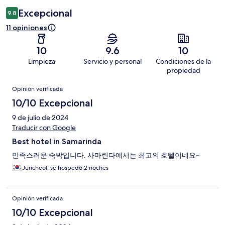
Excepcional
9.8
11 opiniones
10
9.6
10
Limpieza
Servicio y personal
Condiciones de la
propiedad
Opiniones
Opinión verificada
10/10 Excepcional
9 de julio de 2024
Traducir con Google
Best hotel in Samarinda
만족스러운 숙박입니다. 사마린다에서는 최고의 호텔이네요~
Juncheol, se hospedó 2 noches
Opinión verificada
10/10 Excepcional