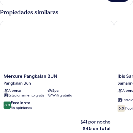
Propiedades similares
Mercure Pangkalan BUN
Ibis Sam
Mercure
Ibis
Mercure Pangkalan BUN
Ibis S
Pangkalan
Samarin
Pangkalan Bun
Samarin
BUN
Samarin
Alberca
Spa
Alberc
Pangkalan
Estacionamiento gratis
Wifi gratuito
Bun
Estaci
8.8
Excelente
8.8
6.0
de
56 opiniones
6.0
7 op
de
10,
10,
Excelente,
$41 por noche
7
56
El
$45 en total
opinion
opiniones