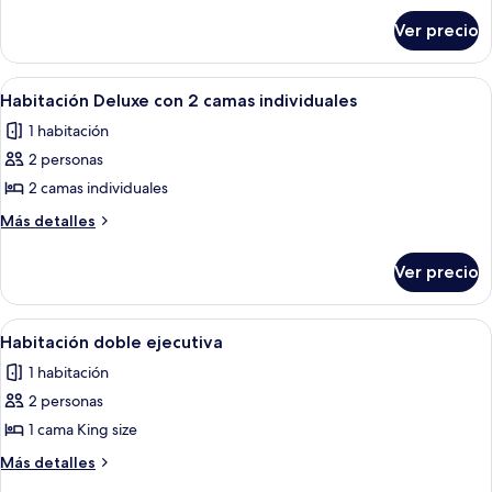
sobre
Deluxe
Ver precio
Habitación
doble
Deluxe
Abrir
Habitación de hotel con dos camas, un
5
Habitación Deluxe con 2 camas individuales
todas
1 habitación
las
2 personas
fotos
de
2 camas individuales
Habitación
Más
Más detalles
Deluxe
detalles
sobre
con
Ver precio
Habitación
2
Deluxe
camas
con
Abrir
Una habitación de hotel con una cama gr
6
individuales
2
Habitación doble ejecutiva
todas
camas
1 habitación
individuales
las
2 personas
fotos
de
1 cama King size
Habitación
Más
Más detalles
doble
detalles