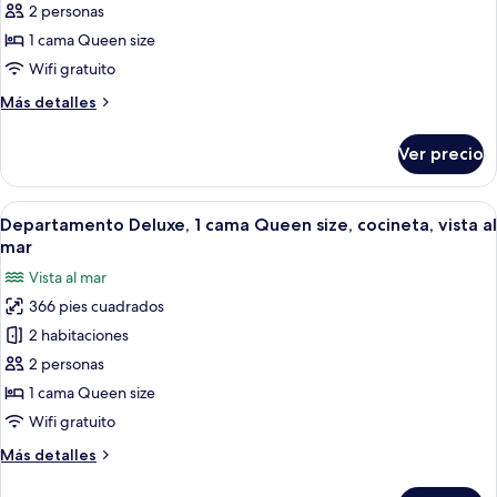
Suite
2 personas
de
1 cama Queen size
lujo,
Wifi gratuito
vista
Más
Más detalles
al
detalles
mar
sobre
Ver precio
Suite
de
lujo,
Abrir
Una habitación de hotel moderna con 
6
vista
Departamento Deluxe, 1 cama Queen size, cocineta, vista al
todas
al
mar
mar
las
Vista al mar
fotos
366 pies cuadrados
de
2 habitaciones
Departamento
Deluxe,
2 personas
1
1 cama Queen size
cama
Wifi gratuito
Queen
Más
Más detalles
size,
detalles
cocineta,
sobre