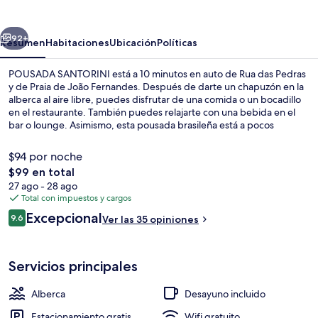
erior
Siguiente
92+
Resumen
Habitaciones
Ubicación
Políticas
POUSADA SANTORINI está a 10 minutos en auto de Rua das Pedras
y de Praia de João Fernandes. Después de darte un chapuzón en la
alberca al aire libre, puedes disfrutar de una comida o un bocadillo
en el restaurante. También puedes relajarte con una bebida en el
bar o lounge. Asimismo, esta pousada brasileña está a pocos
minutos en auto de Playa Ferradura.
$94 por noche
El
$99 en total
precio
27 ago - 28 ago
Tina de hidromasaje interior
total
Total con impuestos y cargos
es
Opiniones
Excepcional
9.6
Ver las 35 opiniones
de
9.6 de 10,
$99
Servicios principales
Alberca
Desayuno incluido
Estacionamiento gratis
Wifi gratuito