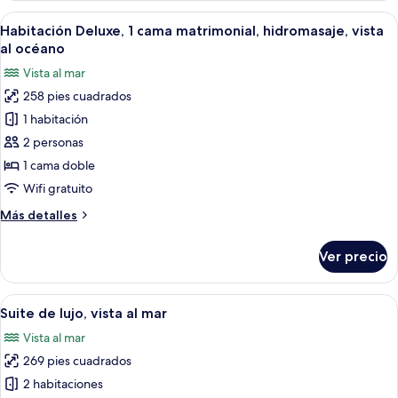
al
1
Abrir
Un balcón con vistas a un paisaje cos
océano
11
cama
Habitación Deluxe, 1 cama matrimonial, hidromasaje, vista
todas
Queen
al océano
size,
las
Vista al mar
vista
fotos
al
258 pies cuadrados
de
océano
1 habitación
Habitación
Deluxe,
2 personas
1
1 cama doble
cama
Wifi gratuito
matrimonial,
Más
Más detalles
hidromasaje,
detalles
vista
sobre
Ver precio
Habitación
al
Deluxe,
océano
1
Abrir
Habitación de hotel con una cama grand
11
cama
Suite de lujo, vista al mar
todas
matrimonial,
Vista al mar
hidromasaje,
las
vista
269 pies cuadrados
fotos
al
de
2 habitaciones
océano