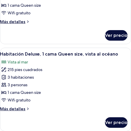
Deluxe,
1 cama Queen size
1
Wifi gratuito
cama
Más
Más detalles
Queen
detalles
size,
sobre
Ver precio
vista
Habitación
Deluxe,
al
1
Abrir
Un dormitorio con cama, almohadas, un
mar
10
cama
Habitación Deluxe, 1 cama Queen size, vista al océano
todas
Queen
Vista al mar
size,
las
vista
215 pies cuadrados
fotos
al
de
3 habitaciones
mar
Habitación
3 personas
Deluxe,
1 cama Queen size
1
Wifi gratuito
cama
Más
Más detalles
Queen
detalles
size,
sobre
Ver precio
vista
Habitación
Deluxe,