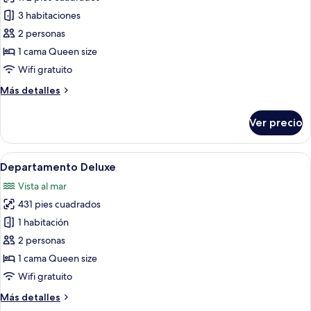
fotos
vista
de
3 habitaciones
al
Habitación
mar
2 personas
tradicional,
1 cama Queen size
1
Wifi gratuito
cama
Más
Más detalles
Queen
detalles
size,
sobre
Ver precio
vista
Habitación
tradicional,
al
1
Abrir
Un dormitorio con cama, armario de ma
océano
11
cama
Departamento Deluxe
todas
Queen
Vista al mar
size,
las
vista
431 pies cuadrados
fotos
al
de
1 habitación
océano
Departamento
2 personas
Deluxe
1 cama Queen size
Wifi gratuito
Más
Más detalles
detalles