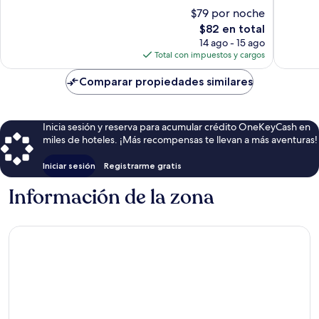
10,
Muy
$79 por noche
Excepcional,
bueno,
El
$82 en total
67
80
precio
opiniones
14 ago - 15 ago
opinion
actual
Total con impuestos y cargos
es
de
Comparar propiedades similares
$82
Inicia sesión y reserva para acumular crédito OneKeyCash en
miles de hoteles. ¡Más recompensas te llevan a más aventuras!
Iniciar sesión
Registrarme gratis
Información de la zona