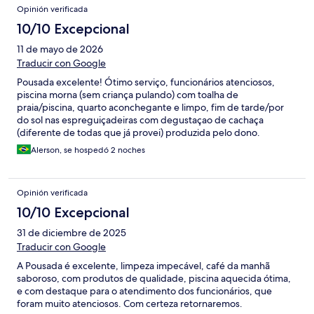
Opinión verificada
10/10 Excepcional
11 de mayo de 2026
Traducir con Google
Pousada excelente! Ótimo serviço, funcionários atenciosos,
piscina morna (sem criança pulando) com toalha de
praia/piscina, quarto aconchegante e limpo, fim de tarde/por
do sol nas espreguiçadeiras com degustaçao de cachaça
(diferente de todas que já provei) produzida pelo dono.
Destaque para o chá da tarde.
Alerson, se hospedó 2 noches
Opinión verificada
10/10 Excepcional
31 de diciembre de 2025
Traducir con Google
A Pousada é excelente, limpeza impecável, café da manhã
saboroso, com produtos de qualidade, piscina aquecida ótima,
e com destaque para o atendimento dos funcionários, que
foram muito atenciosos. Com certeza retornaremos.