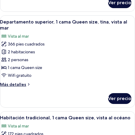
Ver precio
Departamento
vista
Deluxe,
al
1
Abrir
Una habitación de hotel moderna con 
mar
7
cama
Departamento superior, 1 cama Queen size, tina, vista al
todas
Queen
mar
size,
las
Vista al mar
cocineta,
fotos
vista
366 pies cuadrados
de
al
2 habitaciones
Departamento
mar
superior,
2 personas
1
1 cama Queen size
cama
Wifi gratuito
Queen
Más
Más detalles
size,
detalles
tina,
sobre
Ver precio
Departamento
vista
superior,
al
1
Abrir
Habitación de hotel moderna con una c
mar
5
cama
Habitación tradicional, 1 cama Queen size, vista al océano
todas
Queen
Vista al mar
size,
las
tina,
172 pies cuadrados