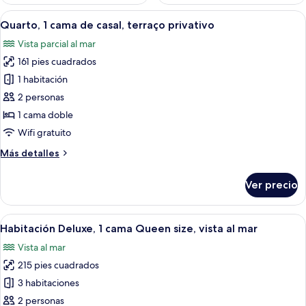
Abrir
Un dormitorio con cama, una mesa de ma
9
Quarto, 1 cama de casal, terraço privativo
todas
Vista parcial al mar
las
161 pies cuadrados
fotos
de
1 habitación
Quarto,
2 personas
1
1 cama doble
cama
Wifi gratuito
de
Más
Más detalles
casal,
detalles
terraço
sobre
Ver precio
privativo
Quarto,
1
cama
Abrir
Habitación de hotel con una cama gra
3
de
Habitación Deluxe, 1 cama Queen size, vista al mar
todas
casal,
Vista al mar
terraço
las
privativo
215 pies cuadrados
fotos
de
3 habitaciones
Habitación
2 personas