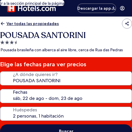
Ir a la sección principal de la página
Descargar la app
Ver todas las propiedades
POUSADA SANTORINI
Propiedad
de
Pousada brasileña con alberca al aire libre, cerca de Rua das Pedras
3.5
estrellas
Elige las fechas para ver precios
¿A dónde quieres ir?
Fechas
Huéspedes
Buscar