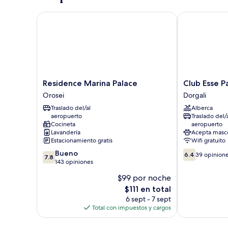
Residence Marina Palace
Club Esse Pal
Residence
Club
Residence Marina Palace
Club Esse P
Marina
Esse
Orosei
Dorgali
Palace
Palmasera
Traslado del/al
Alberca
Orosei
Resort
aeropuerto
Traslado del/
Dorgali
Cocineta
aeropuerto
Lavandería
Acepta masc
Estacionamiento gratis
Wifi gratuito
7.8
6.4
Bueno
6.4
39 opinion
7.8
de
de
143 opiniones
10,
10,
$99 por noche
Bueno,
39
El
$111 en total
143
opiniones
precio
opiniones
6 sept - 7 sept
actual
Total con impuestos y cargos
es
de