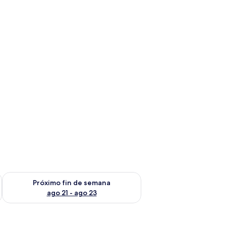
fin de semana ago 14 - ago 16
Consulta la disponibilidad para el próximo fin de semana ago
Próximo fin de semana
ago 21 - ago 23