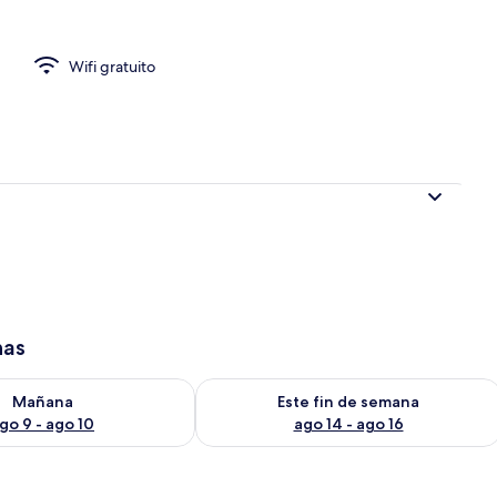
Wifi gratuito
has
isponibilidad para mañana ago 9 - ago 10
Consulta la disponibilidad para este 
Mañana
Este fin de semana
go 9 - ago 10
ago 14 - ago 16