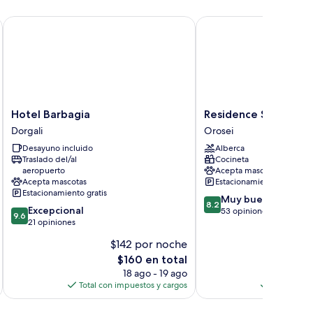
Hotel Barbagia
Residence Sos Alinos
Hotel
Residence
Hotel Barbagia
Residence Sos Alinos
Barbagia
Sos
Dorgali
Orosei
Dorgali
Alinos
Desayuno incluido
Alberca
Orosei
Traslado del/al
Cocineta
aeropuerto
Acepta mascotas
Acepta mascotas
Estacionamiento gratis
Estacionamiento gratis
8.2
Muy bueno
8.2
9.6
Excepcional
de
53 opiniones
9.6
de
21 opiniones
10,
10,
Muy
$142 por noche
$
Excepcional,
bueno,
El
$160 en total
21
53
precio
opiniones
18 ago - 19 ago
opiniones
actual
Total con impuestos y cargos
Total con 
es
de