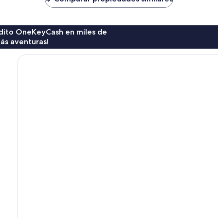
$222
rédito OneKeyCash en miles de
ás aventuras!