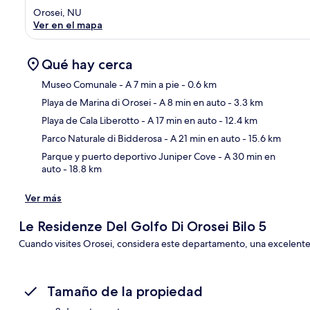
Orosei, NU
Ver en el mapa
Qué hay cerca
Museo Comunale
- A 7 min a pie
- 0.6 km
Playa de Marina di Orosei
- A 8 min en auto
- 3.3 km
Sec
Playa de Cala Liberotto
- A 17 min en auto
- 12.4 km
Parco Naturale di Bidderosa
- A 21 min en auto
- 15.6 km
Parque y puerto deportivo Juniper Cove
- A 30 min en
auto
- 18.8 km
Ver más
Le Residenze Del Golfo Di Orosei Bilo 5
Cuando visites Orosei, considera este departamento, una excelent
Tamaño de la propiedad