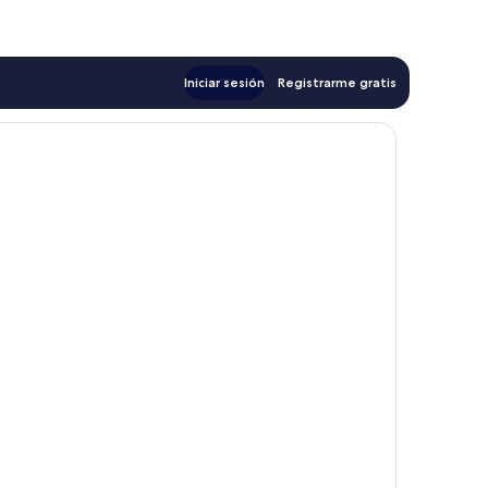
$160
Iniciar sesión
Registrarme gratis