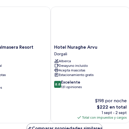
masera Resort
Hotel Nuraghe Arvu
Hotel
almasera Resort
Hotel Nuraghe Arvu
Nuraghe
Dorgali
Arvu
Alberca
Dorgali
al
Desayuno incluido
Acepta mascotas
otas
Estacionamiento gratis
8.8
Excelente
8.8
de
131 opiniones
es
10,
Excelente,
$198 por noche
131
El
$222 en total
opiniones
precio
1 sept - 2 sept
actual
Total con impuestos y cargos
es
de
Comparar propiedades similares