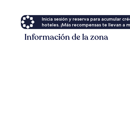
$111
Inicia sesión y reserva para acumular c
hoteles. ¡Más recompensas te llevan a m
Información de la zona