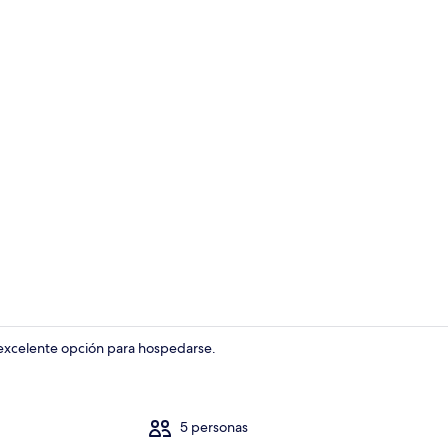
Restaurante a
 excelente opción para hospedarse.
Alberca
5 personas