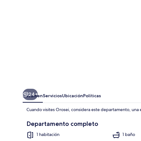
Del
Golfo
Di
Orosei
Bilo
5
24+
Resumen
Servicios
Ubicación
Políticas
Cuando visites Orosei, considera este departamento, una
Departamento completo
1 habitación
1 baño