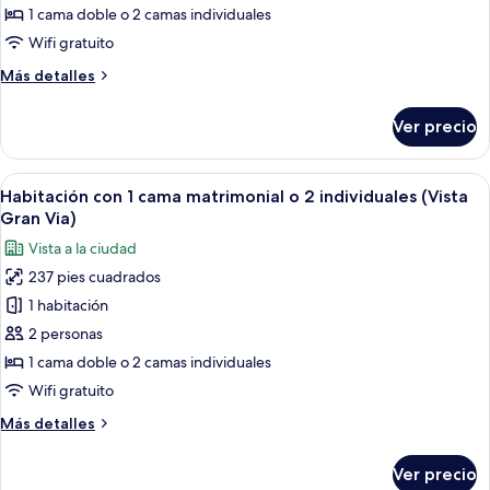
Habitación
1 cama doble o 2 camas individuales
con
Wifi gratuito
1
Más
Más detalles
cama
detalles
matrimonial
sobre
Ver precio
Habitación
o
con
2
1
Abrir
Una habitación de hotel moderna con 
individuales
5
cama
Habitación con 1 cama matrimonial o 2 individuales (Vista
todas
matrimonial
Gran Via)
o
las
Vista a la ciudad
2
fotos
individuales
237 pies cuadrados
de
1 habitación
Habitación
con
2 personas
1
1 cama doble o 2 camas individuales
cama
Wifi gratuito
matrimonial
Más
Más detalles
o
detalles
2
sobre
Ver precio
Habitación
individuales