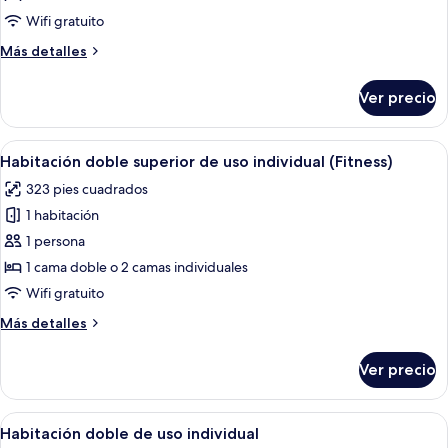
de
Wifi gratuito
uso
Más
Más detalles
individual
detalles
(Vista
sobre
Ver precio
Gran
Habitación
doble
Via)
de
Abrir
Habitación de hotel moderna con una ca
4
uso
Habitación doble superior de uso individual (Fitness)
todas
individual
323 pies cuadrados
(Vista
las
Gran
1 habitación
fotos
Via)
de
1 persona
Habitación
1 cama doble o 2 camas individuales
doble
Wifi gratuito
superior
Más
Más detalles
de
detalles
uso
sobre
Ver precio
Habitación
individual
doble
(Fitness)
superior
Abrir
Una habitación de hotel moderna con 
4
de
Habitación doble de uso individual
todas
uso