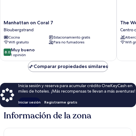
Manhattan
The
Manhattan on Coral 7
The W
on
Wex2
Bloubergstrand
Centro 
Coral
G06
Cocina
Estacionamiento gratis
Alberc
7
Centro
Wifi gratuito
Para no fumadores
Wifi g
Bloubergstrand
de
Ciudad
8.0
Muy bueno
8.0
del
de
1 opinión
Cabo
10,
Muy
Comparar propiedades similares
bueno,
1
opinión
Inicia sesión y reserva para acumular crédito OneKeyCash en
miles de hoteles. ¡Más recompensas te llevan a más aventuras!
Iniciar sesión
Registrarme gratis
Información de la zona