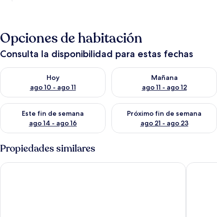
Opciones de habitación
Consulta la disponibilidad para estas fechas
Consulta la disponibilidad para hoy ago 10 - ago 11
Consulta la disponibilidad par
Hoy
Mañana
ago 10 - ago 11
ago 11 - ago 12
Consulta la disponibilidad para este fin de semana ago 14 - ag
Consulta la disponibilidad pa
Este fin de semana
Próximo fin de semana
ago 14 - ago 16
ago 21 - ago 23
Propiedades similares
Manhattan on Coral 7
The Wex