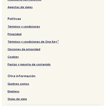
e
o
C
y
T
Agentes de viajes
y
w
a
N
o
e
p
E
w
r
e
W
n
Políticas
s
T
M
W
o
A
a
Términos y condiciones
w
R
t
n
K
e
Privacidad
r
f
Términos y condiciones de One Key™
r
Opciones de privacidad
o
n
Cookies
t
Pautas y reporte de contenido
Otra información
Quiénes somos
Empleos
Guías de viaje