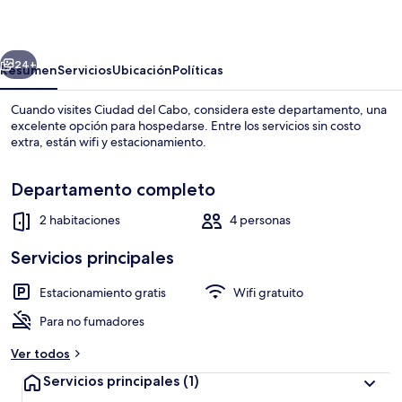
104
erior
Siguiente
24+
Resumen
Servicios
Ubicación
Políticas
Cuando visites Ciudad del Cabo, considera este departamento, una
excelente opción para hospedarse. Entre los servicios sin costo
extra, están wifi y estacionamiento.
Departamento completo
2 habitaciones
4 personas
Servicios principales
Servicio a la habitación
Estacionamiento gratis
Wifi gratuito
Para no fumadores
Ver todos
Servicios principales
(1)