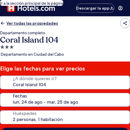
Ir a la sección principal de la página
Descargar la app
Ver todas las propiedades
Departamento completo
Coral Island 104
Propiedad
de
Departamento en Ciudad del Cabo
3.0
estrellas
Elige las fechas para ver precios
¿A dónde quieres ir?
Fechas
Huéspedes