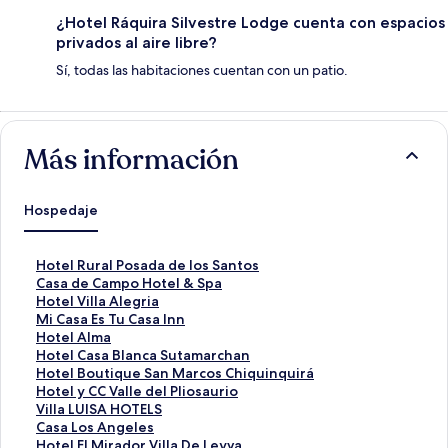
¿Hotel Ráquira Silvestre Lodge cuenta con espacios
privados al aire libre?
Sí, todas las habitaciones cuentan con un patio.
Más información
Hospedaje
E
Hotel Rural Posada de los Santos
n
E
Casa de Campo Hotel & Spa
l
n
E
Hotel Villa Alegria
a
l
n
E
Mi Casa Es Tu Casa Inn
c
a
l
n
E
Hotel Alma
e
c
a
l
n
E
Hotel Casa Blanca Sutamarchan
p
e
c
a
l
n
E
Hotel Boutique San Marcos Chiquinquirá
a
p
e
c
a
l
n
E
Hotel y CC Valle del Pliosaurio
r
a
p
e
c
a
l
n
E
Villa LUISA HOTELS
a
r
a
p
e
c
a
l
n
E
Casa Los Angeles
a
a
r
a
p
e
c
a
l
n
E
Hotel El Mirador Villa De Leyva