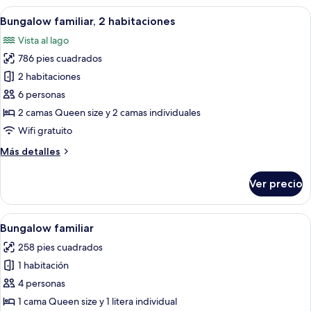
Abrir
Una cabaña rústica con balcón, chimen
8
Bungalow familiar, 2 habitaciones
todas
Vista al lago
las
786 pies cuadrados
fotos
de
2 habitaciones
Bungalow
6 personas
familiar,
2 camas Queen size y 2 camas individuales
2
Wifi gratuito
habitaciones
Más
Más detalles
detalles
sobre
Ver precio
Bungalow
familiar,
2
Abrir
Un baño con ducha, lavabo y ventana
2
habitaciones
Bungalow familiar
todas
258 pies cuadrados
las
1 habitación
fotos
de
4 personas
Bungalow
1 cama Queen size y 1 litera individual