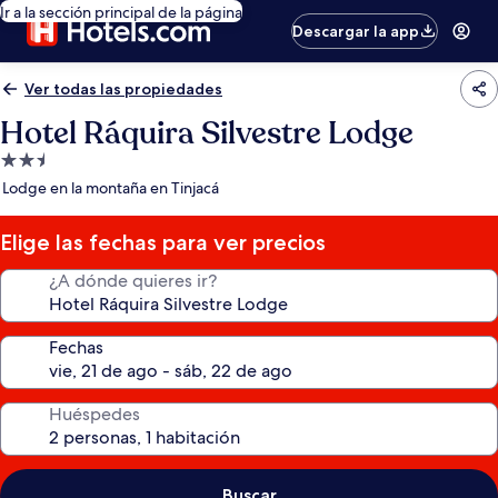
Ir a la sección principal de la página
Descargar la app
Ver todas las propiedades
Hotel Ráquira Silvestre Lodge
Propiedad
de
Lodge en la montaña en Tinjacá
2.5
estrellas
Elige las fechas para ver precios
¿A dónde quieres ir?
Fechas
Huéspedes
Buscar