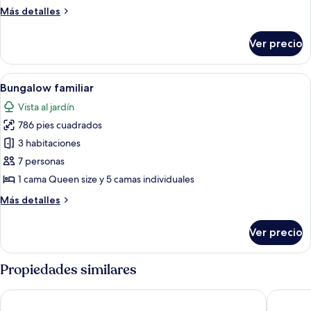
familiar
Más
Más detalles
detalles
sobre
Ver precio
Bungalow
familiar
Abrir
Una habitación pequeña con cama indi
6
Bungalow familiar
todas
Vista al jardín
las
786 pies cuadrados
fotos
de
3 habitaciones
Bungalow
7 personas
familiar
1 cama Queen size y 5 camas individuales
Más
Más detalles
detalles
sobre
Ver precio
Bungalow
familiar
Propiedades similares
Hotel Casa Selvaggio
Hotel A