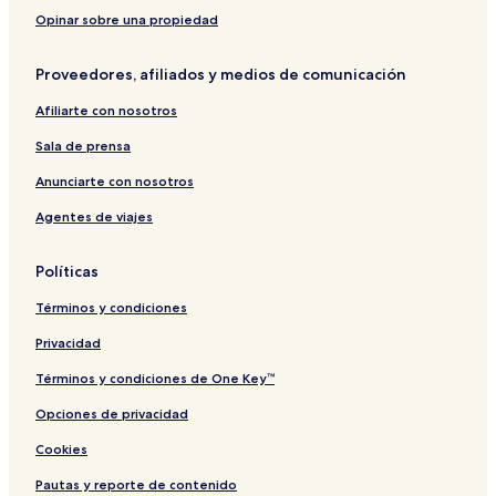
q
a
M
a
a
l
o
l
s
s
a
r
u
a
a
b
o
a
S
i
Opinar sobre una propiedad
i
r
d
e
a
n
r
i
e
V
n
c
Proveedores, afiliados y medios de comunicación
á
a
L
i
t
i
e
l
a
p
Afiliarte con nosotros
y
l
C
a
v
a
e
l
Sala de prensa
a
d
c
e
i
Anunciarte con nosotros
L
l
Agentes de viajes
e
i
y
a
v
Políticas
a
Términos y condiciones
Privacidad
Términos y condiciones de One Key™
Opciones de privacidad
Cookies
Pautas y reporte de contenido