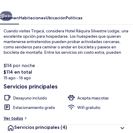
Silvestre
Lodge
erior
Siguiente
49+
Resumen
Habitaciones
Ubicación
Políticas
Cuando visites Tinjacá, considera Hotel Ráquira Silvestre Lodge, una
excelente opción para hospedarse. Los huéspedes que quieran
mantenerse entretenidos pueden probar actividades cercanas,
como senderos para caminar o andar en bicicleta y paseos en
bicicleta de montaña. Entre los servicios sin costo extra, pueden
disfrutar de estacionamiento y el desayuno completo todos los días
de 08:00 a 10:00.
$114 por noche
El
$114 en total
precio
15 ago - 16 ago
Desayuno completo incluido todos los
total
Servicios principales
es
de
Desayuno incluido
Acepta mascotas
$114
Estacionamiento gratis
Wifi gratuito
Ver todos
Servicios principales
(4)