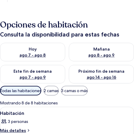
Opciones de habitación
Consulta la disponibilidad para estas fechas
Consulta la disponibilidad para hoy ago 7 - ago 8
Consulta la disponibilidad pa
Hoy
Mañana
ago 7 - ago 8
ago 8 - ago 9
Consulta la disponibilidad para este fin de semana ago 7 - ag
Consulta la disponibilidad par
Este fin de semana
Próximo fin de semana
ago 7 - ago 9
ago 14 - ago 16
Filtros
Todas las habitaciones
2 camas
3 camas o más
disponibles
para
Mostrando 8 de 8 habitaciones
las
Abrir
Una habitación con dos camas de made
5
Habitación
habitaciones
todas
3 personas
las
fotos
Más
Más detalles