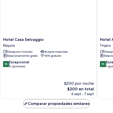
Hotel
Hotel
Hotel Casa Selvaggio
Hotel 
Casa
Alma
Ráquira
Tinjaca
Selvaggio
Tinjaca
Desayuno incluido
Acepta mascotas
Desayu
Ráquira
Estacionamiento gratis
Wifi gratuito
Estaci
10.0
10.0
Excepcional
Exc
10
10
de
de
5 opiniones
1 opi
10,
10,
Excepcional,
Excepcio
5
1
$200 por noche
opiniones
opinión
El
$200 en total
precio
6 sept - 7 sept
actual
es
Comparar propiedades similares
de
$200