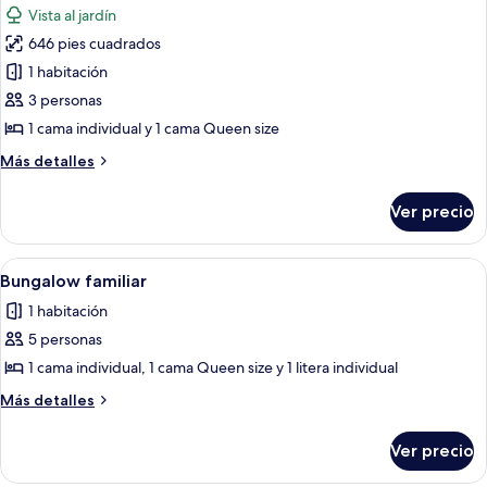
Vista al jardín
las
646 pies cuadrados
fotos
de
1 habitación
Bungalow
3 personas
familiar
1 cama individual y 1 cama Queen size
Más
Más detalles
detalles
sobre
Ver precio
Bungalow
familiar
Abrir
Interior rústico de una cabaña con d
6
Bungalow familiar
todas
1 habitación
las
5 personas
fotos
de
1 cama individual, 1 cama Queen size y 1 litera individual
Bungalow
Más
Más detalles
familiar
detalles
sobre
Ver precio
Bungalow
familiar