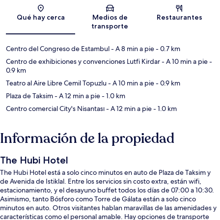
Sección del mapa
Qué hay cerca
Medios de
Restaurantes
transporte
Centro del Congreso de Estambul
- A 8 min a pie
- 0.7 km
Centro de exhibiciones y convenciones Lutfi Kirdar
- A 10 min a pie
-
0.9 km
Teatro al Aire Libre Cemil Topuzlu
- A 10 min a pie
- 0.9 km
Plaza de Taksim
- A 12 min a pie
- 1.0 km
Centro comercial City's Nisantası
- A 12 min a pie
- 1.0 km
Información de la propiedad
The Hubi Hotel
The Hubi Hotel está a solo cinco minutos en auto de Plaza de Taksim y
de Avenida de Istiklal. Entre los servicios sin costo extra, están wifi,
estacionamiento, y el desayuno buffet todos los días de 07:00 a 10:30.
Asimismo, tanto Bósforo como Torre de Gálata están a solo cinco
minutos en auto. Otros visitantes hablan maravillas de las amenidades y
características como el personal amable. Hay opciones de transporte