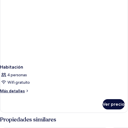
Habitación
4 personas
Wifi gratuito
Más
Más detalles
detalles
sobre
Ver precio
Habitación
Propiedades similares