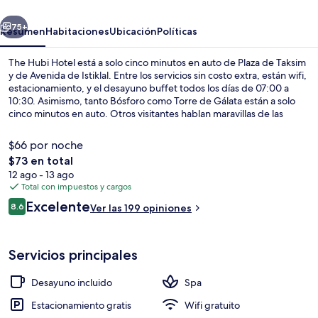
erior
Siguiente
75+
Resumen
Habitaciones
Ubicación
Políticas
The Hubi Hotel está a solo cinco minutos en auto de Plaza de Taksim
y de Avenida de Istiklal. Entre los servicios sin costo extra, están wifi,
estacionamiento, y el desayuno buffet todos los días de 07:00 a
10:30. Asimismo, tanto Bósforo como Torre de Gálata están a solo
cinco minutos en auto. Otros visitantes hablan maravillas de las
amenidades y características como el personal amable. Hay
opciones de transporte público a una corta distancia a pie: Estación
$66 por noche
de teleférico de Taşkışla está a 13 minutos y Estación de metro
El
$73 en total
Osmanbey está a 13 minutos.
precio
12 ago - 13 ago
Vista desde la habitación
total
Total con impuestos y cargos
es
Opiniones
Excelente
8.6
Ver las 199 opiniones
de
8.6 de 10,
$73
Servicios principales
Desayuno incluido
Spa
Estacionamiento gratis
Wifi gratuito