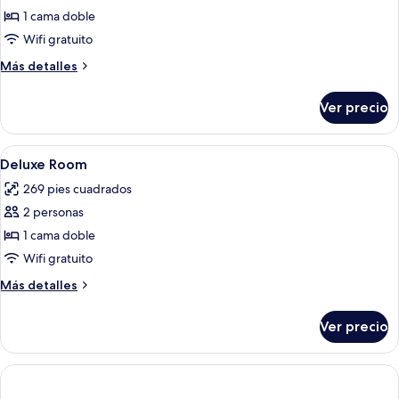
de
1 cama doble
DELUX
Wifi gratuito
DOUBLE
Más
Más detalles
ROOM
detalles
sobre
Ver precio
DELUX
DOUBLE
ROOM
Abrir
Una habitación de hotel moderna con un
6
Deluxe Room
todas
269 pies cuadrados
las
2 personas
fotos
de
1 cama doble
Deluxe
Wifi gratuito
Room
Más
Más detalles
detalles
sobre
Ver precio
Deluxe
Room