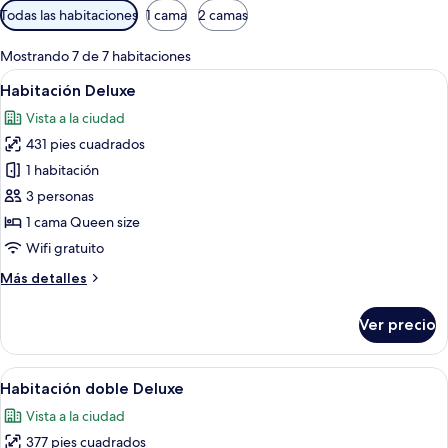
Filtros
Todas las habitaciones
1 cama
2 camas
disponibles
para
Mostrando 7 de 7 habitaciones
las
Abrir
Una habitación de hotel moderna con un
8
Habitación Deluxe
habitaciones
todas
Vista a la ciudad
las
431 pies cuadrados
fotos
de
1 habitación
Habitación
3 personas
Deluxe
1 cama Queen size
Wifi gratuito
Más
Más detalles
detalles
sobre
Ver precio
Habitación
Deluxe
Abrir
Una habitación de hotel moderna con 
10
Habitación doble Deluxe
todas
Vista a la ciudad
las
377 pies cuadrados
fotos