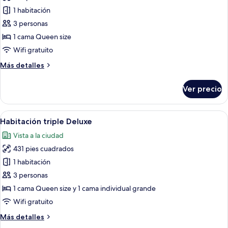
de
1 habitación
Habitación
3 personas
doble
1 cama Queen size
Deluxe
Wifi gratuito
Más
Más detalles
detalles
sobre
Ver precio
Habitación
doble
Deluxe
Abrir
Una habitación de hotel con dos camas, 
11
Habitación triple Deluxe
todas
Vista a la ciudad
las
431 pies cuadrados
fotos
de
1 habitación
Habitación
3 personas
triple
1 cama Queen size y 1 cama individual grande
Deluxe
Wifi gratuito
Más
Más detalles
detalles