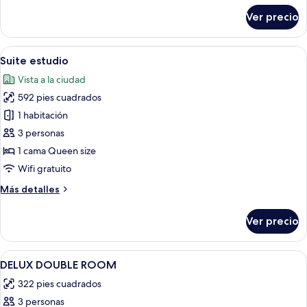
sobre
Ver precio
Habitación
triple
Deluxe
Abrir
Una habitación de hotel moderna con c
18
Suite estudio
todas
Vista a la ciudad
las
592 pies cuadrados
fotos
de
1 habitación
Suite
3 personas
estudio
1 cama Queen size
Wifi gratuito
Más
Más detalles
detalles
sobre
Ver precio
Suite
estudio
Abrir
Una habitación de hotel con cama, mesi
6
DELUX DOUBLE ROOM
todas
322 pies cuadrados
las
3 personas
fotos