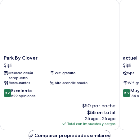
Park By Clover
actuel li
Park
actuel
Park By Clover
actuel 
By
life
Şişli
Şişli
Clover
hotel
Traslado del/al
Wifi gratuito
Spa
Şişli
Şişli
aeropuerto
Restaurantes
Aire acondicionado
Wifi g
8.6
8.2
Excelente
Muy
8.6
8.2
de
de
529 opiniones
184 
10,
10,
$50 por noche
Excelente,
Muy
El
$55 en total
529
bueno,
precio
opiniones
184
25 ago - 26 ago
actual
opinion
Total con impuestos y cargos
es
de
Comparar propiedades similares