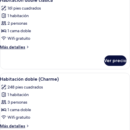
Habitación doble clásica
todas
161 pies cuadrados
las
1 habitación
fotos
de
2 personas
Habitación
1 cama doble
doble
Wifi gratuito
clásica
Más
Más detalles
detalles
sobre
Ver precio
Habitación
doble
clásica
Abrir
Un dormitorio con cama, una silla, un 
10
Habitación doble (Charme)
todas
248 pies cuadrados
las
1 habitación
fotos
de
3 personas
Habitación
1 cama doble
doble
Wifi gratuito
(Charme)
Más
Más detalles