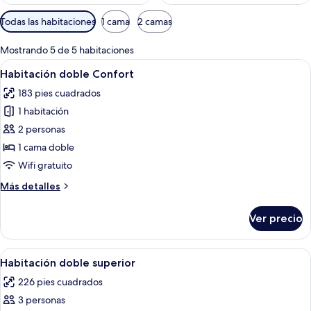
Filtros
Todas las habitaciones
1 cama
2 camas
disponibles
para
Mostrando 5 de 5 habitaciones
las
Abrir
Un dormitorio con pared de piedra, u
10
Habitación doble Confort
habitaciones
todas
183 pies cuadrados
las
1 habitación
fotos
de
2 personas
Habitación
1 cama doble
doble
Wifi gratuito
Confort
Más
Más detalles
detalles
sobre
Ver precio
Habitación
doble
Confort
Abrir
Un dormitorio con una cama, un escrito
8
Habitación doble superior
todas
226 pies cuadrados
las
3 personas
fotos