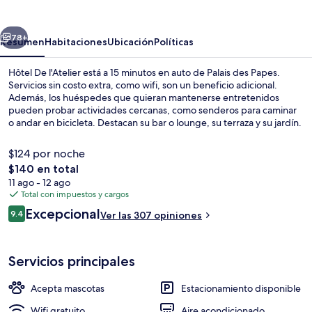
l'Atelier
erior
Siguiente
78+
Resumen
Habitaciones
Ubicación
Políticas
Hôtel De l'Atelier está a 15 minutos en auto de Palais des Papes.
Servicios sin costo extra, como wifi, son un beneficio adicional.
Además, los huéspedes que quieran mantenerse entretenidos
pueden probar actividades cercanas, como senderos para caminar
o andar en bicicleta. Destacan su bar o lounge, su terraza y su jardín.
$124 por noche
El
$140 en total
precio
11 ago - 12 ago
Terraza o patio
total
Total con impuestos y cargos
es
Opiniones
Excepcional
9.4
Ver las 307 opiniones
de
9.4 de 10,
$140
Servicios principales
Acepta mascotas
Estacionamiento disponible
Wifi gratuito
Aire acondicionado