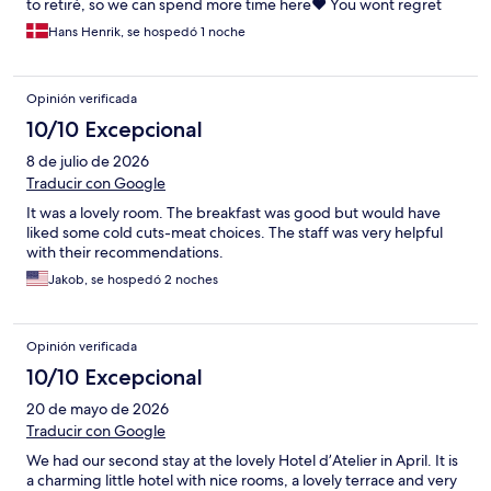
to retiré, so we can spend more time here❤️ You wont regret
this choise Helle & Hans Gylov
Hans Henrik, se hospedó 1 noche
Opinión verificada
10/10 Excepcional
8 de julio de 2026
Traducir con Google
It was a lovely room. The breakfast was good but would have
liked some cold cuts-meat choices. The staff was very helpful
with their recommendations.
Jakob, se hospedó 2 noches
Opinión verificada
10/10 Excepcional
20 de mayo de 2026
Traducir con Google
We had our second stay at the lovely Hotel d’Atelier in April. It is
a charming little hotel with nice rooms, a lovely terrace and very