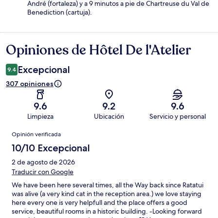
André (fortaleza) y a 9 minutos a pie de Chartreuse du Val de
Benediction (cartuja).
Opiniones de Hôtel De l'Atelier
Opiniones
Excepcional
9.4
307 opiniones
9.6
9.2
9.6
Limpieza
Ubicación
Servicio y personal
Opiniones
Opinión verificada
10/10 Excepcional
2 de agosto de 2026
Traducir con Google
We have been here several times, all the Way back since Ratatui
was alive (a very kind cat in the reception area.) we love staying
here every one is very helpfull and the place offers a good
service, beautiful rooms in a historic building. -Looking forward