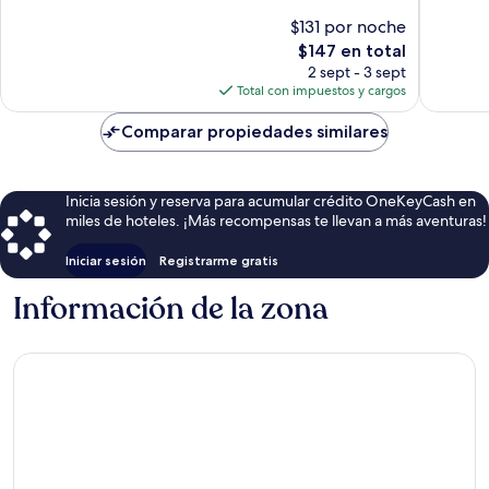
Excelente,
Excepcio
$131 por noche
483
262
El
$147 en total
opiniones
opinion
precio
2 sept - 3 sept
actual
Total con impuestos y cargos
es
de
Comparar propiedades similares
$147
Inicia sesión y reserva para acumular crédito OneKeyCash en
miles de hoteles. ¡Más recompensas te llevan a más aventuras!
Iniciar sesión
Registrarme gratis
Información de la zona