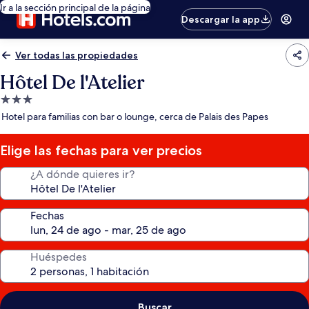
Ir a la sección principal de la página
Descargar la app
Ver todas las propiedades
Hôtel De l'Atelier
Propiedad
de
Hotel para familias con bar o lounge, cerca de Palais des Papes
3.0
estrellas
Elige las fechas para ver precios
¿A dónde quieres ir?
Fechas
Huéspedes
Buscar