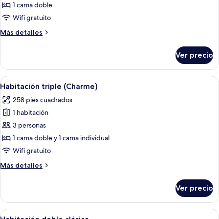
de
1 cama doble
Habitación
Wifi gratuito
doble
Más
Más detalles
superior
detalles
sobre
Ver precio
Habitación
doble
superior
Abrir
Habitación de hotel con una cama grand
7
Habitación triple (Charme)
todas
258 pies cuadrados
las
1 habitación
fotos
de
3 personas
Habitación
1 cama doble y 1 cama individual
triple
Wifi gratuito
(Charme)
Más
Más detalles
detalles
sobre
Ver precio
Habitación
triple
(Charme)
Abrir
Un dormitorio con una cama grande, d
5