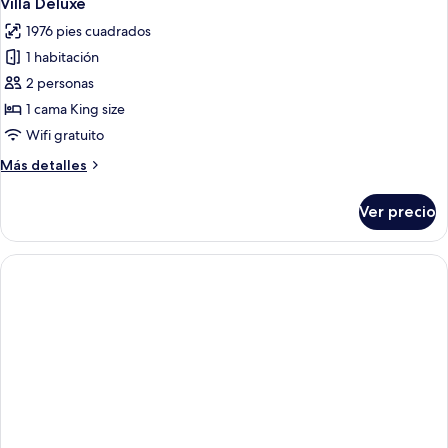
Villa Deluxe
todas
1976 pies cuadrados
las
1 habitación
fotos
de
2 personas
Villa
1 cama King size
Deluxe
Wifi gratuito
Más
Más detalles
detalles
sobre
Ver precio
Villa
Deluxe