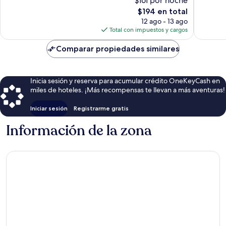
$161 por noche
518
56
opiniones
El
opinion
$194 en total
precio
12 ago - 13 ago
actual
Total con impuestos y cargos
es
de
Comparar propiedades similares
$194
Inicia sesión y reserva para acumular crédito OneKeyCash en
miles de hoteles. ¡Más recompensas te llevan a más aventuras!
Iniciar sesión
Registrarme gratis
Información de la zona