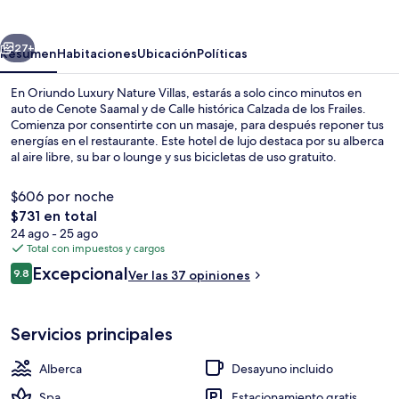
Nature
Villas
erior
Siguiente
27+
Resumen
Habitaciones
Ubicación
Políticas
En Oriundo Luxury Nature Villas, estarás a solo cinco minutos en
auto de Cenote Saamal y de Calle histórica Calzada de los Frailes.
Comienza por consentirte con un masaje, para después reponer tus
energías en el restaurante. Este hotel de lujo destaca por su alberca
al aire libre, su bar o lounge y sus bicicletas de uso gratuito.
$606 por noche
El
$731 en total
precio
24 ago - 25 ago
Alberca al aire libre y camastros
total
Total con impuestos y cargos
es
Opiniones
Excepcional
9.8
Ver las 37 opiniones
de
9.8 de 10,
$731
Servicios principales
Alberca
Desayuno incluido
Spa
Estacionamiento gratis