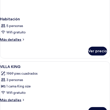
Habitación
5 personas
Wifi gratuito
Más
Más detalles
detalles
sobre
Ver precio
Habitación
Abrir
Una cama con dosel de madera, una me
8
VILLA KING
todas
1969 pies cuadrados
las
3 personas
fotos
de
1 cama King size
VILLA
Wifi gratuito
KING
Más
Más detalles
detalles
sobre