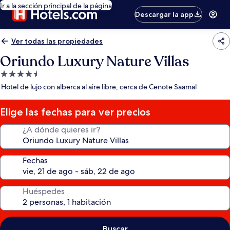
Ir a la sección principal de la página
Descargar la app
Ver todas las propiedades
Oriundo Luxury Nature Villas
Propiedad
de
Hotel de lujo con alberca al aire libre, cerca de Cenote Saamal
4.5
estrellas
Elige las fechas para ver precios
¿A dónde quieres ir?
Fechas
Huéspedes
Buscar