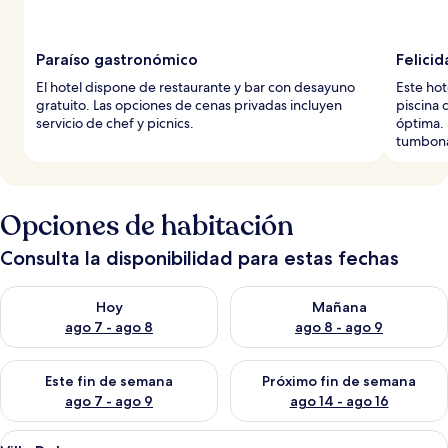
Paraíso gastronómico
Felicid
El hotel dispone de restaurante y bar con desayuno
Este hot
gratuito. Las opciones de cenas privadas incluyen
piscina 
servicio de chef y picnics.
óptima. 
tumbonas
Opciones de habitación
Consulta la disponibilidad para estas fechas
Consulta la disponibilidad para hoy ago 7 - ago 8
Consulta la disponibilidad pa
Hoy
Mañana
ago 7 - ago 8
ago 8 - ago 9
Consulta la disponibilidad para este fin de semana ago 7 - ag
Consulta la disponibilidad par
Este fin de semana
Próximo fin de semana
ago 7 - ago 9
ago 14 - ago 16
Abrir
Un amplio vestíbulo con un amplio b
10