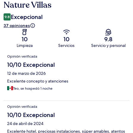
Nature Villas
Excepcional
9.8
37 opiniones
10
10
9.8
Limpieza
Servicios
Servicio y personal
Opiniones
Opinión verificada
10/10 Excepcional
12 de marzo de 2026
Excelente concepto y atenciones
Teo, se hospedó 1 noche
Opinión verificada
10/10 Excepcional
24 de abril de 2024
Excelente hotel, preciosas instalaciones, súper amables, atentos