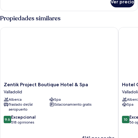
Ver precio
VILLA
KING
Propiedades similares
Zentik Project Boutique Hotel & Spa
Hotel Ol
Zentik
Hotel
Zentik Project Boutique Hotel & Spa
Hotel 
Project
Olbil
Valladolid
Valladol
Boutique
Valladol
Alberca
Spa
Alberc
Hotel
Traslado del/al
Estacionamiento gratis
Spa
&
aeropuerto
Spa
9.6
10.0
Valladolid
Excepcional
Exc
9.6
10
de
de
518 opiniones
56 o
10,
10,
Excepcional,
Excepcio