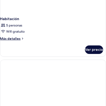
Habitación
5 personas
Wifi gratuito
Más
Más detalles
detalles
sobre
Ver precio
Habitación