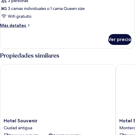
3 personas
fotos
de
3 camas individuales o 1 cama Queen size
Habitación
Wifi gratuito
triple
Más
Más detalles
Deluxe
detalles
sobre
Ver precio
Habitación
triple
Deluxe
Propiedades similares
Hotel Souvenir
Hotel Su
Hotel
Hotel
Hotel Souvenir
Hotel 
Souvenir
Suisse
Ciudad antigua
Montero
Ciudad
Bellevu