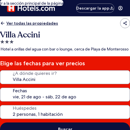
Ir a la sección principal de la página
Descargar la app
Ver todas las propiedades
Villa Accini
Propiedad
de
Hotel a orillas del agua con bar o lounge, cerca de Playa de Monterosso
3.0
estrellas
Elige las fechas para ver precios
¿A dónde quieres ir?
Fechas
Huéspedes
Buscar