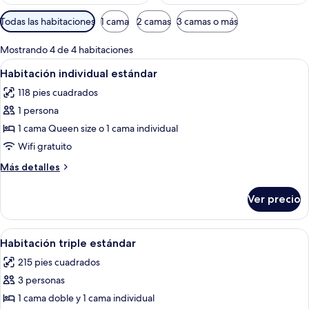
Filtros
Todas las habitaciones
1 cama
2 camas
3 camas o más
disponibles
para
Mostrando 4 de 4 habitaciones
las
Abrir
Un dormitorio con cama, mesita de no
4
Habitación individual estándar
habitaciones
todas
118 pies cuadrados
las
1 persona
fotos
de
1 cama Queen size o 1 cama individual
Habitación
Wifi gratuito
individual
Más
Más detalles
estándar
detalles
sobre
Ver precio
Habitación
individual
estándar
Abrir
Un dormitorio con cama, armario, mesi
4
Habitación triple estándar
todas
215 pies cuadrados
las
3 personas
fotos
de
1 cama doble y 1 cama individual