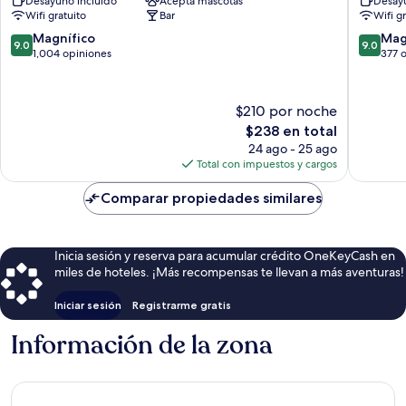
Desayuno incluido
Acepta mascotas
Desayu
antigua
Montero
Wifi gratuito
Bar
Wifi g
al
Mare
9.0
9.0
Magnífico
Mag
9.0
9.0
de
de
1,004 opiniones
377 
10,
10,
Magnífico,
Magnífi
1,004
377
$210 por noche
opiniones
opinion
El
$238 en total
precio
24 ago - 25 ago
actual
Total con impuestos y cargos
es
de
Comparar propiedades similares
$238
Inicia sesión y reserva para acumular crédito OneKeyCash en
miles de hoteles. ¡Más recompensas te llevan a más aventuras!
Iniciar sesión
Registrarme gratis
Información de la zona