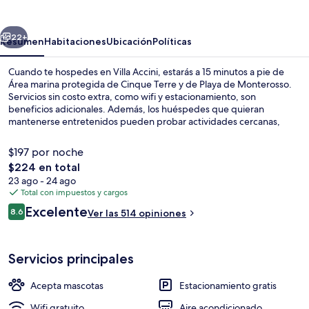
erior
Siguiente
22+
Resumen
Habitaciones
Ubicación
Políticas
Cuando te hospedes en Villa Accini, estarás a 15 minutos a pie de
Área marina protegida de Cinque Terre y de Playa de Monterosso.
Servicios sin costo extra, como wifi y estacionamiento, son
beneficios adicionales. Además, los huéspedes que quieran
mantenerse entretenidos pueden probar actividades cercanas,
como senderos para caminar o andar en bicicleta, buceo y snorkel.
La propiedad destaca por su bar o lounge, su snack bar o deli y su
$197 por noche
terraza. Otros visitantes hablan maravillas de las amenidades y
El
$224 en total
características como el personal amable.
precio
23 ago - 24 ago
Vista desde la propiedad
total
Total con impuestos y cargos
es
Opiniones
Excelente
8.6
Ver las 514 opiniones
de
8.6 de 10,
$224
Servicios principales
Acepta mascotas
Estacionamiento gratis
Wifi gratuito
Aire acondicionado