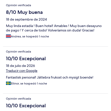
Opiniones
Opinión verificada
8/10 Muy buena
18 de septiembre de 2024
Muy linda estadía ! Buen hotel! Amables ! Muy buen desayuno
de pago ! Y cerca de todo! Volveríamos sin duda! Gracias!
Andrea, se hospedó 1 noche
Opinión verificada
10/10 Excepcional
18 de julio de 2026
Traducir con Google
Fantastisk personal! Jättebra frukost och mysigt boende!
Ellinor, se hospedó 1 noche
Opinión verificada
10/10 Excepcional