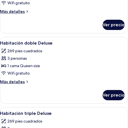
Habitación
Wifi gratuito
triple
Más
Más detalles
estándar
detalles
sobre
Ver precio
Habitación
triple
estándar
Abrir
Un dormitorio con cabecera capitonad
4
Habitación doble Deluxe
todas
269 pies cuadrados
las
3 personas
fotos
de
1 cama Queen size
Habitación
Wifi gratuito
doble
Más
Más detalles
Deluxe
detalles
sobre
Ver precio
Habitación
doble
Deluxe
Abrir
Una habitación de hotel con una cama,
5
Habitación triple Deluxe
todas
269 pies cuadrados
las