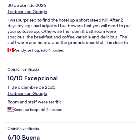
30 de abril de 2026
Traducir con Google
I was surprised to find the hotel up a short steep hill. After 2
days my legs had adjusted but beware that you will need to pull
your suitcase up. Otherwise the room & bathroom were
spacious, the breakfast and coffee variable and delicious. The
staff warm and helpful and the grounds beautiful. It is close to
the beach, old town and train station. Enjoy! A very tough place
Wendy, se hospedó 4 noches
to leave.
Opinión verificada
10/10 Excepcional
11 de diciembre de 2025
Traducir con Google
Room and staff were terrific
Karen, se hospedó 2 noches
Opinión verificada
6/10 Buena