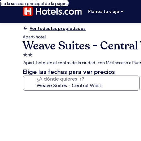
Ir a la sección principal de la página
Planea tu viaje
Ver todas las propiedades
Apart-hotel
Weave Suites - Central
Propiedad
de
Apart-hotel en el centro de la ciudad, con fácil acceso a Puer
2.0
Elige las fechas para ver precios
estrellas
¿A dónde quieres ir?
Galería
de
fotos
de
Weave