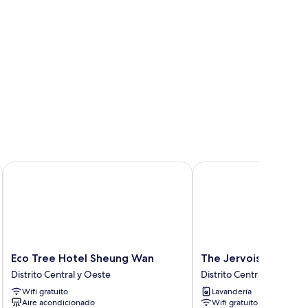
Eco Tree Hotel Sheung Wan
The Jervois
Eco
The
Eco Tree Hotel Sheung Wan
The Jervois
Tree
Jervois
Distrito Central y Oeste
Distrito Central y Oeste
Hotel
Distrito
Wifi gratuito
Lavandería
Sheung
Central
Aire acondicionado
Wifi gratuito
Wan
y