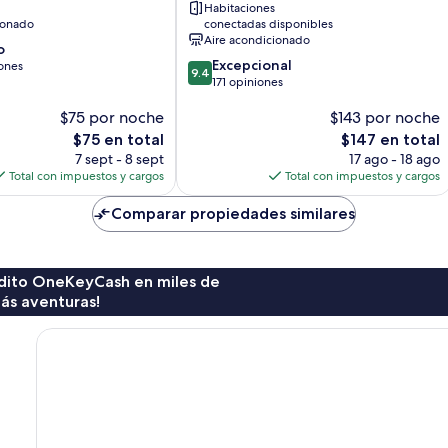
Habitaciones
Soho
ionado
conectadas disponibles
Distrito
Aire acondicionado
o
Central
9.4
Excepcional
ones
y
9.4
de
171 opiniones
Oeste
10,
$75 por noche
$143 por noche
Excepcional,
171
El
El
$75 en total
$147 en total
opiniones
precio
precio
7 sept - 8 sept
17 ago - 18 ago
actual
actual
Total con impuestos y cargos
Total con impuestos y cargos
es
es
de
de
Comparar propiedades similares
$75
$147
rédito OneKeyCash en miles de
ás aventuras!