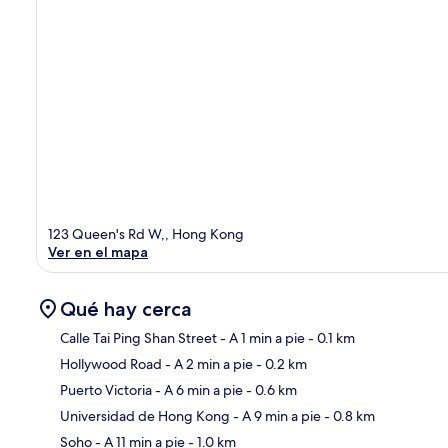
123 Queen's Rd W,, Hong Kong
Ver en el mapa
Qué hay cerca
Calle Tai Ping Shan Street
- A 1 min a pie
- 0.1 km
Hollywood Road
- A 2 min a pie
- 0.2 km
Sec
Puerto Victoria
- A 6 min a pie
- 0.6 km
Universidad de Hong Kong
- A 9 min a pie
- 0.8 km
Soho
- A 11 min a pie
- 1.0 km