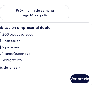
fin de semana ago 7 - ago 9
Consulta la disponibilidad para el próximo fin de semana ago 
Próximo fin de semana
ago 14 - ago 16
brir
Habitación de hotel con una cama grande, un es
4
bitación empresarial doble
odas
200 pies cuadrados
s
1 habitación
otos
e
2 personas
abitación
1 cama Queen size
mpresarial
Wifi gratuito
oble
ás
s detalles
talles
bre
Ver precio
bitación
presarial
ble
ante negra y un sofá de cuero color café.
ande, estanterías de madera, un escritorio y una silla.