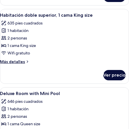
Deluxe,
1
Abrir
Una habitación de hotel con una cama
8
cama
Habitación doble superior, 1 cama King size
todas
King
635 pies cuadrados
size
las
1 habitación
fotos
de
2 personas
Habitación
1 cama King size
doble
Wifi gratuito
superior,
Más
Más detalles
1
detalles
cama
sobre
Ver precio
Habitación
King
doble
size
superior,
Abrir
Una habitación de hotel moderna con u
24
1
Deluxe Room with Mini Pool
todas
cama
646 pies cuadrados
King
las
size
1 habitación
fotos
de
2 personas
Deluxe
1 cama Queen size