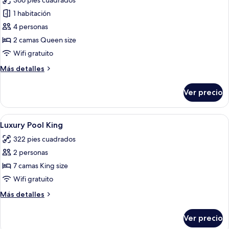
366 pies cuadrados
las
1 habitación
fotos
de
4 personas
Deluxe
2 camas Queen size
Double
Wifi gratuito
Room
Más
Más detalles
with
detalles
Mini
sobre
Ver precio
Deluxe
Pool
Double
Room
Abrir
Una habitación de hotel moderna con u
10
with
Luxury Pool King
todas
Mini
322 pies cuadrados
Pool
las
2 personas
fotos
de
7 camas King size
Luxury
Wifi gratuito
Pool
Más
Más detalles
King
detalles
sobre
Ver precio
Luxury