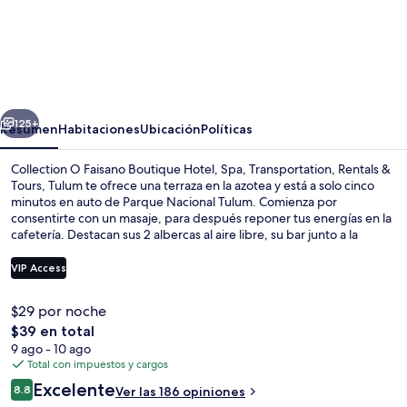
Collection
O
Faisano
Boutique
erior
Siguiente
Hotel,
125+
Resumen
Habitaciones
Ubicación
Políticas
Spa,
Collection O Faisano Boutique Hotel, Spa, Transportation, Rentals &
Transportation,
Tours, Tulum te ofrece una terraza en la azotea y está a solo cinco
minutos en auto de Parque Nacional Tulum. Comienza por
Rentals
consentirte con un masaje, para después reponer tus energías en la
&
cafetería. Destacan sus 2 albercas al aire libre, su bar junto a la
alberca y su tina de hidromasaje.
Tours,
VIP Access
Tulum
$29 por noche
Restaurante
El
$39 en total
precio
9 ago - 10 ago
total
Total con impuestos y cargos
es
Opiniones
Excelente
8.8
Ver las 186 opiniones
de
8.8 de 10,