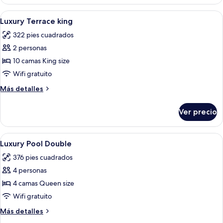
Pool
King
Abrir
Un dormitorio moderno con una cama g
8
Luxury Terrace king
todas
322 pies cuadrados
las
2 personas
fotos
de
10 camas King size
Luxury
Wifi gratuito
Terrace
Más
Más detalles
king
detalles
sobre
Ver precio
Luxury
Terrace
king
Abrir
Habitación de hotel con cama, ventana g
11
Luxury Pool Double
todas
376 pies cuadrados
las
4 personas
fotos
de
4 camas Queen size
Luxury
Wifi gratuito
Pool
Más
Más detalles
Double
detalles