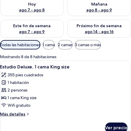
Consulta la disponibilidad para hoy ago 7 - ago 8
Consulta la disponibilidad pa
Hoy
Mañana
ago 7 - ago 8
ago 8 - ago 9
Consulta la disponibilidad para este fin de semana ago 7 - ag
Consulta la disponibilidad par
Este fin de semana
Próximo fin de semana
ago 7 - ago 9
ago 14 - ago 16
Filtros
Todas las habitaciones
1 cama
2 camas
3 camas o más
disponibles
para
Mostrando 8 de 8 habitaciones
las
Abrir
Un dormitorio moderno con una cama g
5
Estudio Deluxe, 1 cama King size
habitaciones
todas
355 pies cuadrados
las
1 habitación
fotos
de
2 personas
Estudio
1 cama King size
Deluxe,
Wifi gratuito
1
Más
Más detalles
cama
detalles
King
sobre
Ver precio
Estudio
size