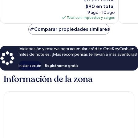
Excelente,
Magnífi
El
$90 en total
1,007
493
precio
opiniones
opinion
9 ago - 10 ago
actual
Total con impuestos y cargos
es
de
Comparar propiedades similares
$90
Inicia sesión y reserva para acumular crédito OneKeyCash en
miles de hoteles. ¡Más recompensas te llevan a más aventuras!
Iniciar sesión
Registrarme gratis
Información de la zona