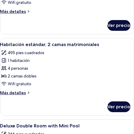
Room
Wifi gratuito
with
Más
Más detalles
Mini
detalles
Pool
sobre
Ver precio
Deluxe
Room
with
Abrir
Ropa de cama de alta calidad, minibar 
8
Mini
Habitación estándar, 2 camas matrimoniales
todas
Pool
495 pies cuadrados
las
1 habitación
fotos
de
4 personas
Habitación
2 camas dobles
estándar,
Wifi gratuito
2
Más
Más detalles
camas
detalles
matrimoniales
sobre
Ver precio
Habitación
estándar,
2
Abrir
Ropa de cama de alta calidad, minibar 
12
camas
Deluxe Double Room with Mini Pool
todas
matrimoniales