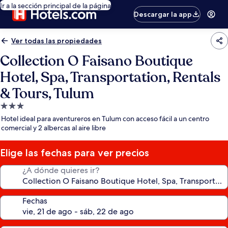
Ir a la sección principal de la página
Descargar la app
Ver todas las propiedades
Collection O Faisano Boutique
Hotel, Spa, Transportation, Rentals
& Tours, Tulum
Propiedad
de
Hotel ideal para aventureros en Tulum con acceso fácil a un centro
3.0
comercial y 2 albercas al aire libre
estrellas
Elige las fechas para ver precios
¿A dónde quieres ir?
Fechas