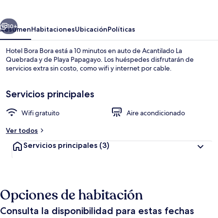
Bora
erior
Siguiente
10+
Resumen
Habitaciones
Ubicación
Políticas
Hotel Bora Bora está a 10 minutos en auto de Acantilado La
Quebrada y de Playa Papagayo. Los huéspedes disfrutarán de
servicios extra sin costo, como wifi y internet por cable.
Servicios principales
Wifi gratuito
Aire acondicionado
Ver todos
Terraza o patio
Servicios principales
(3)
Opciones de habitación
Consulta la disponibilidad para estas fechas