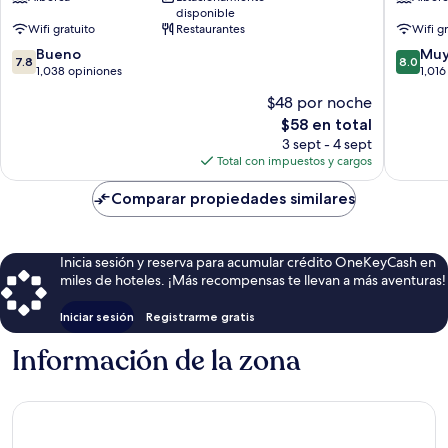
disponible
Avenida
Avenida
Wifi gratuito
Restaurantes
Wifi g
Costera
Costera
7.8
8.0
Miguel
Bueno
Miguel
Muy
7.8
8.0
de
de
Alemán
1,038 opiniones
Alemán
1,016
10,
10,
$48 por noche
Bueno,
Muy
El
$58 en total
1,038
bueno,
precio
opiniones
1,016
3 sept - 4 sept
actual
opinion
Total con impuestos y cargos
es
de
Comparar propiedades similares
$58
Inicia sesión y reserva para acumular crédito OneKeyCash en
miles de hoteles. ¡Más recompensas te llevan a más aventuras!
Iniciar sesión
Registrarme gratis
Información de la zona