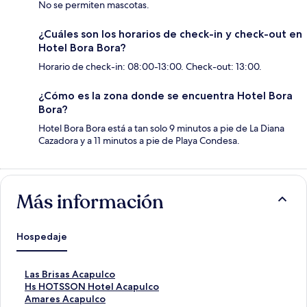
No se permiten mascotas.
¿Cuáles son los horarios de check-in y check-out en
Hotel Bora Bora?
Horario de check-in: 08:00-13:00. Check-out: 13:00.
¿Cómo es la zona donde se encuentra Hotel Bora
Bora?
Hotel Bora Bora está a tan solo 9 minutos a pie de La Diana
Cazadora y a 11 minutos a pie de Playa Condesa.
Más información
Hospedaje
E
Las Brisas Acapulco
n
E
Hs HOTSSON Hotel Acapulco
l
n
E
Amares Acapulco