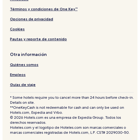
,
A
Términos y condiciones de One Key™
c
Opciones de privacidad
a
p
Cookies
u
l
Pautas y reporte de contenido
c
o
Otra información
Quiénes somos
Empleos
Guías de viaje
* Some hotels require you to cancel more than 24 hours before check-in.
Details on site.
**OneKeyCash is not redeemable for cash and can only be used on
Hotels.com, Expedia and Vrbo.
© 2026 Hotels.com es una empresa de Expedia Group. Todos los
derechos reservados.
Hoteles.com y el logotipo de Hoteles.com son marcas comerciales o
marcas comerciales registradas de Hotels.com, L.P. CST# 2029030-50.