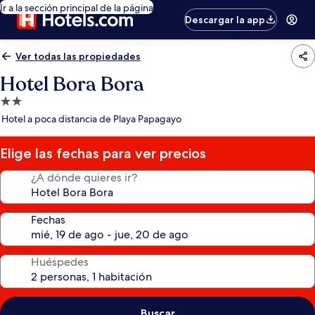
Ir a la sección principal de la página
Descargar la app
Ver todas las propiedades
Hotel Bora Bora
Propiedad
de
Hotel a poca distancia de Playa Papagayo
2.0
estrellas
Elige las fechas para ver precios
¿A dónde quieres ir?
Fechas
Huéspedes
Buscar