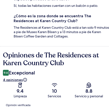
Sí, todas las habitaciones cuentan con un balcón o patio.
¿Cómo es la zona donde se encuentra The
Residences at Karen Country Club?
The Residences at Karen Country Club está a tan solo 9 minutos
a pie de Museo Karen Blixen y a 13 minutos a pie de Karen
Blixen Coffee Garden and Cottages.
Opiniones de The Residences at
Opiniones
Karen Country Club
Excepcional
9.6
4 opiniones
9.4
10
8.8
Limpieza
Servicios
Servicio y personal
Opiniones
Opinión verificada