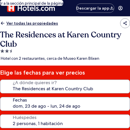
Ir a la sección principal de la página
Descargar la app
Ver todas las propiedades
The Residences at Karen Country
Club
Propiedad
de
Hotel con 2 restaurantes, cerca de Museo Karen Blixen
2.5
estrellas
Elige las fechas para ver precios
¿A dónde quieres ir?
Fechas
Huéspedes