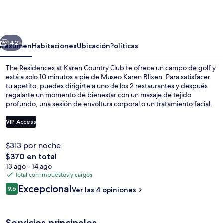
Residences
at
Karen
erior
Siguiente
Country
142+
Resumen
Habitaciones
Ubicación
Políticas
Club
The Residences at Karen Country Club te ofrece un campo de golf y
está a solo 10 minutos a pie de Museo Karen Blixen. Para satisfacer
tu apetito, puedes dirigirte a uno de los 2 restaurantes y después
regalarte un momento de bienestar con un masaje de tejido
profundo, una sesión de envoltura corporal o un tratamiento facial.
Destacan sus 3 bares o lounges, su alberca al aire libre y su gimnasio.
VIP Access
$313 por noche
Exterior
El
$370 en total
precio
13 ago - 14 ago
total
Total con impuestos y cargos
es
Opiniones
Excepcional
9.6
Ver las 4 opiniones
de
9.6 de 10,
$370
Servicios principales