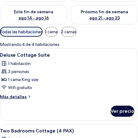
Consulta la disponibilidad para este fin de semana ago 14 - ag
Consulta la disponibilidad pa
Este fin de semana
Próximo fin de semana
ago 14 - ago 16
ago 21 - ago 23
Filtros
Todas las habitaciones
1 cama
2 camas
disponibles
para
Mostrando 4 de 4 habitaciones
las
Abrir
Un dormitorio con una cama, dos mesit
25
Deluxe Cottage Suite
habitaciones
todas
1 habitación
las
3 personas
fotos
de
1 cama King size
Deluxe
Wifi gratuito
Cottage
Más
Más detalles
Suite
detalles
sobre
Ver precio
Deluxe
Cottage
Suite
Abrir
Una sala de estar acogedora con chim
23
Two Badrooms Cottage (4 PAX)
todas