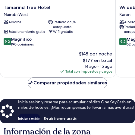
Tamarind
Wildebe
Tamarind Tree Hotel
Wilde
Tree
Eco
Nairobi West
Karen
Hotel
Camp
Alberca
Traslado del/al
Alberc
Nairobi
Karen
aeropuerto
Trasla
West
Estacionamiento gratis
Wifi gratuito
aerop
9.2
9.2
Magnífico
Mag
9.2
9.2
de
de
190 opiniones
62 o
10,
10,
$148 por noche
Magnífico,
Magnífi
El
$177 en total
190
62
precio
opiniones
opinion
14 ago - 15 ago
actual
Total con impuestos y cargos
es
de
Comparar propiedades similares
$177
Inicia sesión y reserva para acumular crédito OneKeyCash en
miles de hoteles. ¡Más recompensas te llevan a más aventuras!
Iniciar sesión
Registrarme gratis
Información de la zona