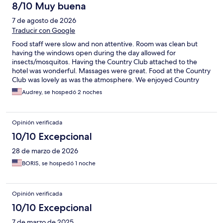
8/10 Muy buena
7 de agosto de 2026
Traducir con Google
Food staff were slow and non attentive. Room was clean but
having the windows open during the day allowed for
insects/mosquitos. Having the Country Club attached to the
hotel was wonderful. Massages were great. Food at the Country
Club was lovely as was the atmosphere. We enjoyed Country
Singer entertainment one night.
Audrey, se hospedó 2 noches
Opinión verificada
10/10 Excepcional
28 de marzo de 2026
BORIS, se hospedó 1 noche
Opinión verificada
10/10 Excepcional
7 de marzo de 2025