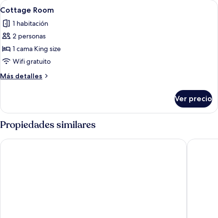
Abrir
Un dormitorio con una cama, dos mesit
23
Cottage Room
todas
1 habitación
las
2 personas
fotos
de
1 cama King size
Cottage
Wifi gratuito
Room
Más
Más detalles
detalles
sobre
Ver precio
Cottage
Room
Propiedades similares
Tamarind Tree Hotel
Wildebe