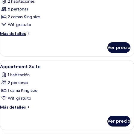
2 habitaciones
las
6 personas
fotos
de
2 camas King size
Two
Wifi gratuito
Badrooms
Más
Más detalles
Cottage
detalles
(4
sobre
Ver precio
Two
PAX)
Badrooms
Cottage
Abrir
Dos grandes edificios de piedra con m
28
(4
Appartment Suite
todas
PAX)
1 habitación
las
2 personas
fotos
de
1 cama King size
Appartment
Wifi gratuito
Suite
Más
Más detalles
detalles
sobre
Ver precio
Appartment
Suite