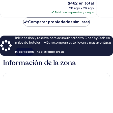
El
$482 en total
opiniones
opinion
precio
28 ago - 29 ago
actual
Total con impuestos y cargos
es
de
Comparar propiedades similares
$482
Inicia sesión y reserva para acumular crédito OneKeyCash en
miles de hoteles. ¡Más recompensas te llevan a más aventuras!
Iniciar sesión
Registrarme gratis
Información de la zona