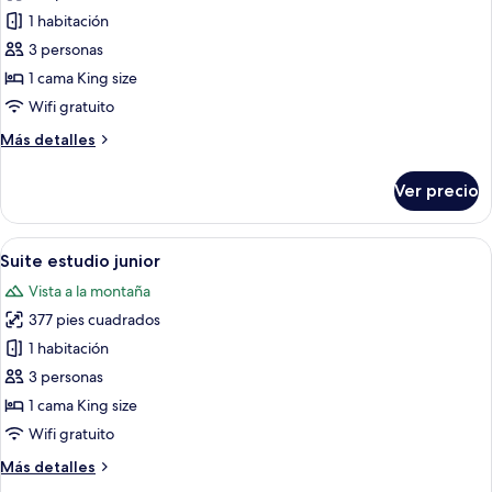
de
1 habitación
Suite
3 personas
estudio
1 cama King size
clásica
Wifi gratuito
Más
Más detalles
detalles
sobre
Ver precio
Suite
estudio
clásica
Abrir
Habitación de hotel con piso de madera
6
Suite estudio junior
todas
Vista a la montaña
las
377 pies cuadrados
fotos
de
1 habitación
Suite
3 personas
estudio
1 cama King size
junior
Wifi gratuito
Más
Más detalles
detalles