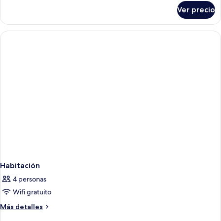
sobre
Ver precio
Habitación
Habitación
4 personas
Wifi gratuito
Más
Más detalles
detalles