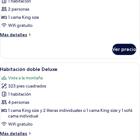
de
1 habitación
Habitación
2 personas
doble
1 cama King size
clásica
Wifi gratuito
Más
Más detalles
detalles
sobre
Ver precio
Habitación
doble
clásica
Abrir
Un dormitorio con una cama, un escrit
8
Habitación doble Deluxe
todas
Vista a la montaña
las
323 pies cuadrados
fotos
de
1 habitación
Habitación
4 personas
doble
1 cama King size y 2 literas individuales o 1 cama King size y 1 sofá
Deluxe
cama individual
Wifi gratuito
Más
Más detalles
detalles