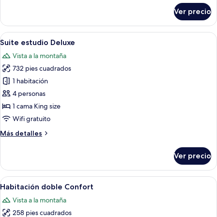
sobre
Ver precio
Suite
estudio
junior
Abrir
Habitación de hotel con una mesa de c
7
Suite estudio Deluxe
todas
Vista a la montaña
las
732 pies cuadrados
fotos
de
1 habitación
Suite
4 personas
estudio
1 cama King size
Deluxe
Wifi gratuito
Más
Más detalles
detalles
sobre
Ver precio
Suite
estudio
Deluxe
Abrir
Una habitación con paneles de madera,
9
Habitación doble Confort
todas
Vista a la montaña
las
258 pies cuadrados
fotos