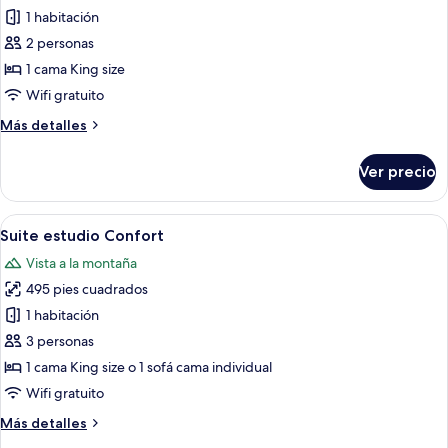
de
1 habitación
Habitación
2 personas
doble
1 cama King size
Confort
Wifi gratuito
Más
Más detalles
detalles
sobre
Ver precio
Habitación
doble
Confort
Abrir
Un dormitorio acogedor con cama, mesi
9
Suite estudio Confort
todas
Vista a la montaña
las
495 pies cuadrados
fotos
de
1 habitación
Suite
3 personas
estudio
1 cama King size o 1 sofá cama individual
Confort
Wifi gratuito
Más
Más detalles
detalles