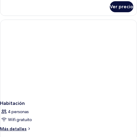
sobre
Ver precio
Suite
estudio
Confort
Habitación
4 personas
Wifi gratuito
Más
Más detalles
detalles