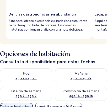
Delicias gastronómicas en abundancia
Escapa
Este hotel ofrece excelencia culinaria con restaurante,
Esquí d
bar y desayuno bufé de cortesía. Las comidas
senderis
matutinas comienzan el día con una nota deliciosa.
montaña.
Opciones de habitación
Consulta la disponibilidad para estas fechas
Consulta la disponibilidad para hoy ago 7 - ago 8
Consulta la disponibilidad pa
Hoy
Mañana
ago 7 - ago 8
ago 8 - ago 9
Consulta la disponibilidad para este fin de semana ago 7 - ag
Consulta la disponibilidad par
Este fin de semana
Próximo fin de semana
ago 7 - ago 9
ago 14 - ago 16
Filtros
Todas las habitaciones
1 cama
3 camas o más
2 camas