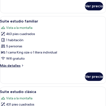
sobre
Ver precio
Habitación
doble
Deluxe
Abrir
Un dormitorio ordenado con cama, ven
11
Suite estudio familiar
todas
Vista a la montaña
las
463 pies cuadrados
fotos
de
1 habitación
Suite
5 personas
estudio
1 cama King size o 1 litera individual
familiar
Wifi gratuito
Más
Más detalles
detalles
sobre
Ver precio
Suite
estudio
familiar
Abrir
Una habitación de hotel con una cama,
7
Suite estudio clásica
todas
Vista a la montaña
las
431 pies cuadrados
fotos