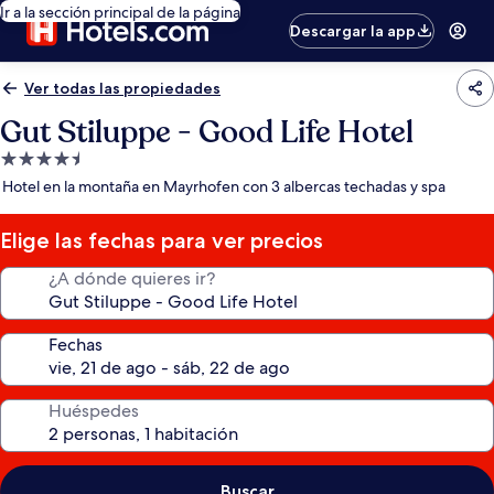
Ir a la sección principal de la página
Descargar la app
Ver todas las propiedades
Gut Stiluppe - Good Life Hotel
Propiedad
de
Hotel en la montaña en Mayrhofen con 3 albercas techadas y spa
4.5
estrellas
Elige las fechas para ver precios
¿A dónde quieres ir?
Fechas
Huéspedes
Buscar