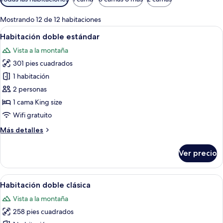
disponibles
para
Mostrando 12 de 12 habitaciones
las
Abrir
Habitación de hotel con cama, una sil
7
Habitación doble estándar
habitaciones
todas
Vista a la montaña
las
301 pies cuadrados
fotos
de
1 habitación
Habitación
2 personas
doble
1 cama King size
estándar
Wifi gratuito
Más
Más detalles
detalles
sobre
Ver precio
Habitación
doble
estándar
Abrir
Habitación de hotel con cama, escritori
8
Habitación doble clásica
todas
Vista a la montaña
las
258 pies cuadrados
fotos