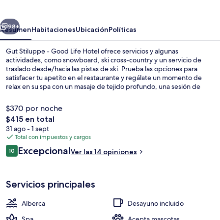
-
Good
erior
Siguiente
Life
98+
Resumen
Habitaciones
Ubicación
Políticas
Hotel
Gut Stiluppe - Good Life Hotel ofrece servicios y algunas
actividades, como snowboard, ski cross-country y un servicio de
traslado desde/hacia las pistas de ski. Prueba las opciones para
satisfacer tu apetito en el restaurante y regálate un momento de
relax en su spa con un masaje de tejido profundo, una sesión de
envoltura corporal o una sesión de aromaterapia. Otros servicios y
amenidades a destacar de este hotel de lujo son sus 3 albercas
$370 por noche
techadas, su alberca al aire libre y su bar junto a la alberca. También
El
$415 en total
están disponibles pases de ski, resguardo de equipos de ski y clases
precio
31 ago - 1 sept
de ski.
3 albercas techadas y alberca al aire li
total
Total con impuestos y cargos
es
Opiniones
Excepcional
10
Ver las 14 opiniones
de
10 de 10,
$415
Servicios principales
Alberca
Desayuno incluido
Spa
Acepta mascotas