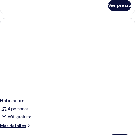
sobre
Ver precio
Habitación
Habitación
4 personas
Wifi gratuito
Más
Más detalles
detalles