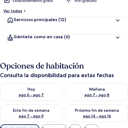
Estacionamiento gratis
Wifi gratuito
Ver todos
Servicios principales
(12)
Siéntete como en casa
(6)
Opciones de habitación
Consulta la disponibilidad para estas fechas
Consulta la disponibilidad para hoy ago 6 - ago 7
Consulta la disponibilidad pa
Hoy
Mañana
ago 6 - ago 7
ago 7 - ago 8
Consulta la disponibilidad para este fin de semana ago 7 - ag
Consulta la disponibilidad par
Este fin de semana
Próximo fin de semana
ago 7 - ago 9
ago 14 - ago 16
Filtros