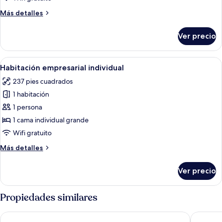
cama
Más
Más detalles
matrimonial
detalles
o
sobre
Ver precio
Habitación
2
empresarial
individuales
-
Abrir
Ropa de cama de alta calidad y camas
10
1
Habitación empresarial individual
todas
cama
237 pies cuadrados
matrimonial
las
o
1 habitación
fotos
2
de
1 persona
individuales
Habitación
1 cama individual grande
empresarial
Wifi gratuito
individual
Más
Más detalles
detalles
sobre
Ver precio
Habitación
empresarial
individual
Propiedades similares
Milling Hotel Søpark
Hages B