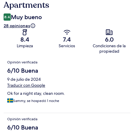
Apartments
Muy bueno
8.4
28 opiniones
8.4
7.4
6.0
Limpieza
Servicios
Condiciones de la
propiedad
Opiniones
Opinión verificada
6/10 Buena
9 de julio de 2024
Traducir con Google
Ok for a night stay, clean room.
Sammy, se hospedó 1 noche
Opinión verificada
6/10 Buena