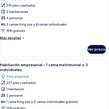
fotos
baño
215 pies cuadrados
de
privado
2 habitaciones
Departamento
empresarial,
4 personas
2
2 camas King size y 4 camas individuales
habitaciones,
Wifi gratuito
para
Más
Más detalles
no
detalles
fumadores,
sobre
Ver precio
Departamento
baño
empresarial,
privado
2
Abrir
Ropa de cama de alta calidad y camas
10
habitaciones,
Habitación empresarial - 1 cama matrimonial o 2
todas
para
individuales
no
las
Vista al parque
fumadores,
fotos
baño
237 pies cuadrados
de
privado
1 habitación
Habitación
empresarial
2 personas
-
1 cama King size o 2 camas individuales grandes
1
Wifi gratuito