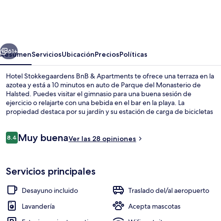
Stokkegaardens
BnB
&
erior
Siguiente
Apartments
61+
Resumen
Servicios
Ubicación
Precios
Políticas
Hotel Stokkegaardens BnB & Apartments te ofrece una terraza en la
azotea y está a 10 minutos en auto de Parque del Monasterio de
Halsted. Puedes visitar el gimnasio para una buena sesión de
ejercicio o relajarte con una bebida en el bar en la playa. La
propiedad destaca por su jardín y su estación de carga de bicicletas
eléctricas. Por su parte, sus departamentos tienen servicios y
amenidades convenientes, como camas cómodas con menú de
Opiniones
Muy buena
almohadas.
8.4
Ver las 28 opiniones
8.4 de 10,
Playa en los alrededores y playa de ar
Servicios principales
Desayuno incluido
Traslado del/al aeropuerto
Lavandería
Acepta mascotas