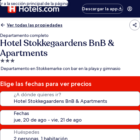
Ir a la sección principal de la página
Descargar la app
Ver todas las propiedades
Departamento completo
Hotel Stokkegaardens BnB &
Apartments
Propiedad
de
Departamento en Stokkemarke con bar en la playa y gimnasio
3.0
estrellas
Elige las fechas para ver precios
¿A dónde quieres ir?
Fechas
Huéspedes