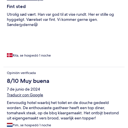
Fint sted
Utrolig sød vært. Han var god til at vise rundt. Her er stille og
hyggeligt. Værelset var fint. Vi kommer gerne igen.
Sønderjyderne😃
Rita, se hospedó 1 noche
Opinión verificada
8/10 Muy buena
7 de junio de 2024
Traducir con Google
Eenvoudig hotel waarbij het toilet en de douche gedeeld
worden. De enthousiaste gastheer heeft een top diner,
tomahawk steak, op de bbq klaargemaakt. Het ontbijt bestond
uit eigengemaakt vers brood, waarlijk een topper!
Pim, se hospedó 1 noche