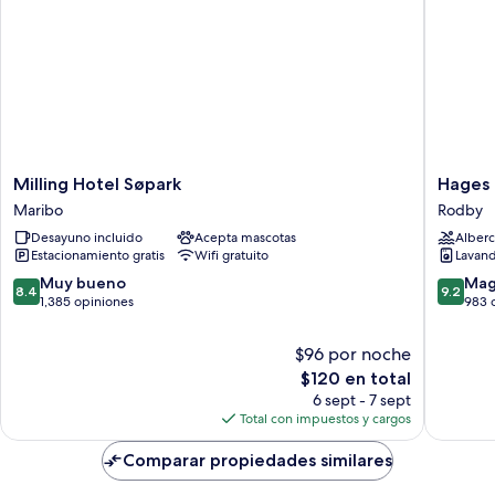
Milling
Hages
Milling Hotel Søpark
Hages 
Hotel
Badehot
Maribo
Rodby
Søpark
Rodby
Desayuno incluido
Acepta mascotas
Alberc
Maribo
Estacionamiento gratis
Wifi gratuito
Lavand
8.4
9.2
Muy bueno
Mag
8.4
9.2
de
de
1,385 opiniones
983 
10,
10,
Muy
Magnífi
$96 por noche
bueno,
983
El
$120 en total
1,385
opinion
precio
6 sept - 7 sept
opiniones
actual
Total con impuestos y cargos
es
de
Comparar propiedades similares
$120