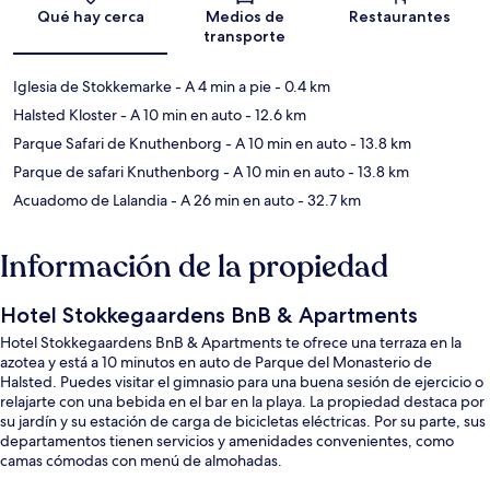
Sección del mapa
Qué hay cerca
Medios de
Restaurantes
transporte
Iglesia de Stokkemarke
- A 4 min a pie
- 0.4 km
Halsted Kloster
- A 10 min en auto
- 12.6 km
Parque Safari de Knuthenborg
- A 10 min en auto
- 13.8 km
Parque de safari Knuthenborg
- A 10 min en auto
- 13.8 km
Acuadomo de Lalandia
- A 26 min en auto
- 32.7 km
Información de la propiedad
Hotel Stokkegaardens BnB & Apartments
Hotel Stokkegaardens BnB & Apartments te ofrece una terraza en la
azotea y está a 10 minutos en auto de Parque del Monasterio de
Halsted. Puedes visitar el gimnasio para una buena sesión de ejercicio o
relajarte con una bebida en el bar en la playa. La propiedad destaca por
su jardín y su estación de carga de bicicletas eléctricas. Por su parte, sus
departamentos tienen servicios y amenidades convenientes, como
camas cómodas con menú de almohadas.