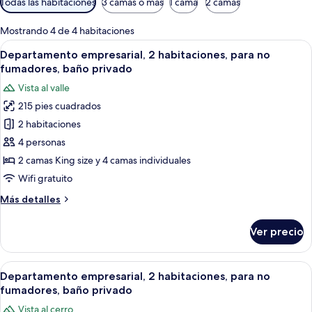
Todas las habitaciones
3 camas o más
1 cama
2 camas
disponibles
para
Mostrando 4 de 4 habitaciones
las
Abrir
Ropa de cama de alta calidad y camas
14
Departamento empresarial, 2 habitaciones, para no
habitaciones
todas
fumadores, baño privado
las
Vista al valle
fotos
215 pies cuadrados
de
2 habitaciones
Departamento
empresarial,
4 personas
2
2 camas King size y 4 camas individuales
habitaciones,
Wifi gratuito
para
Más
Más detalles
no
detalles
fumadores,
sobre
Ver precio
Departamento
baño
empresarial,
privado
2
Abrir
Terraza o patio
11
habitaciones,
Departamento empresarial, 2 habitaciones, para no
todas
para
fumadores, baño privado
no
las
Vista al cerro
fumadores,