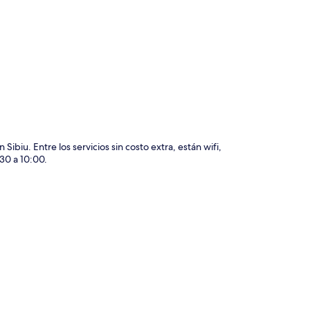
ción del mapa
biu. Entre los servicios sin costo extra, están wifi,
30 a 10:00.