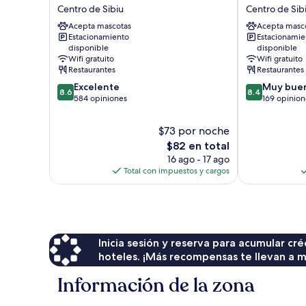
Forum
Sibiu
Centro de Sibiu
Centro de Sib
Sibiu
Centro
Acepta mascotas
Acepta masc
Centro
de
Estacionamiento
Estacionamie
de
Sibiu
disponible
disponible
Sibiu
Wifi gratuito
Wifi gratuito
Restaurantes
Restaurantes
8.6
8.4
Excelente
Muy bue
8.6
8.4
de
de
584 opiniones
169 opinion
10,
10,
Excelente,
Muy
$73 por noche
584
bueno,
El
$82 en total
opiniones
169
precio
16 ago - 17 ago
opiniones
actual
Total con impuestos y cargos
es
de
$82
Inicia sesión y reserva para acumular c
hoteles. ¡Más recompensas te llevan a m
Información de la zona