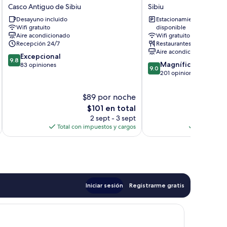
HOTEL
Western
Casco Antiguo de Sibiu
Sibiu
Casco
Silva
Desayuno incluido
Estacionamiento
Antiguo
Hotel
Wifi gratuito
disponible
de
Sibiu
Aire acondicionado
Wifi gratuito
Sibiu
Recepción 24/7
Restaurantes
Aire acondicionado
9.8
Excepcional
9.8
9.0
Magnífico
de
83 opiniones
9.0
de
201 opiniones
10,
10,
Excepcional,
Magnífico,
83
$89 por noche
$
201
opiniones
El
$101 en total
opiniones
precio
2 sept - 3 sept
actual
Total con impuestos y cargos
Total con 
es
de
$101
Iniciar sesión
Registrarme gratis