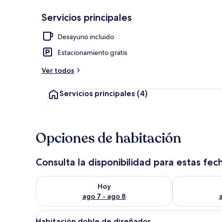
Servicios principales
Vista frontal
Desayuno incluido
Estacionamiento gratis
Ver todos
Servicios principales
(4)
Opciones de habitación
Consulta la disponibilidad para estas fec
Consulta la disponibilidad para hoy ago 7 - ago 8
Consulta la d
Hoy
ago 7 - ago 8
Abrir
Un dormitorio con cabecera de
25
Habitación doble de diseñador