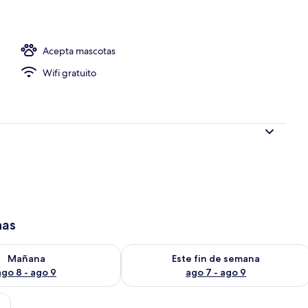
 de la propiedad
Acepta mascotas
Wifi gratuito
has
isponibilidad para mañana ago 8 - ago 9
Consulta la disponibilidad para este 
Mañana
Este fin de semana
ago 8 - ago 9
ago 7 - ago 9
 madera, cama con ropa de cama blanca y oscura, una lámpara de noche, un v