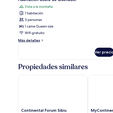
todas
Vista a la montaña
las
1 habitación
fotos
de
3 personas
Habitación
1 cama Queen size
doble
Wifi gratuito
de
Más
Más detalles
diseñador
detalles
sobre
Ver preci
Habitación
doble
de
Propiedades similares
diseñador
Continental Forum Sibiu
MyContinenta
Continental
MyContinenta
Continental Forum Sibiu
MyContinen