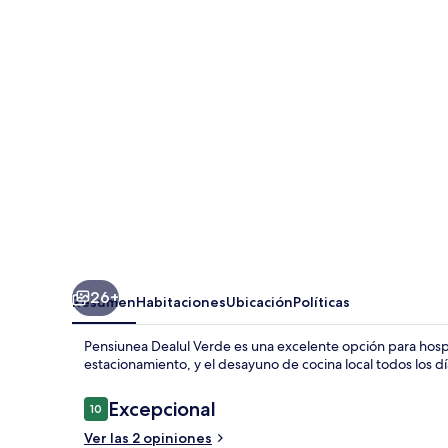
Verde
26+
Resumen
Habitaciones
Ubicación
Políticas
Pensiunea Dealul Verde es una excelente opción para hospeda
estacionamiento, y el desayuno de cocina local todos los d
Opiniones
Excepcional
10
10 de 10,
Ver las 2 opiniones