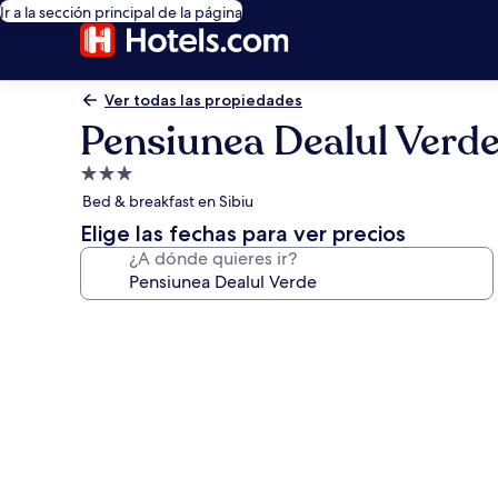
Ir a la sección principal de la página
Ver todas las propiedades
Pensiunea Dealul Verd
Propiedad
de
Bed & breakfast en Sibiu
3.0
Elige las fechas para ver precios
estrellas
¿A dónde quieres ir?
Galería
de
fotos
de
Pensiunea
Dealul