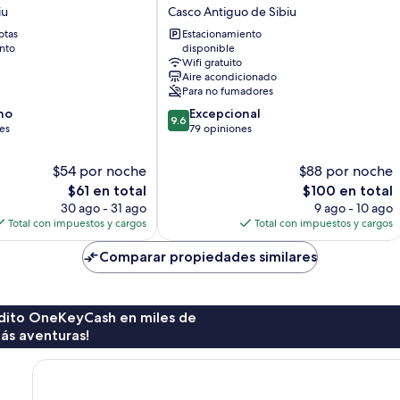
Sibiu
iu
Casco Antiguo de Sibiu
Casco
otas
Estacionamiento
Antiguo
nto
disponible
de
Wifi gratuito
Sibiu
Aire acondicionado
Para no fumadores
9.6
no
Excepcional
9.6
de
es
79 opiniones
10,
Excepcional,
$54 por noche
$88 por noche
79
El
El
$61 en total
$100 en total
opiniones
precio
precio
30 ago - 31 ago
9 ago - 10 ago
actual
actual
Total con impuestos y cargos
Total con impuestos y cargos
es
es
de
de
Comparar propiedades similares
$61
$100
rédito OneKeyCash en miles de
ás aventuras!