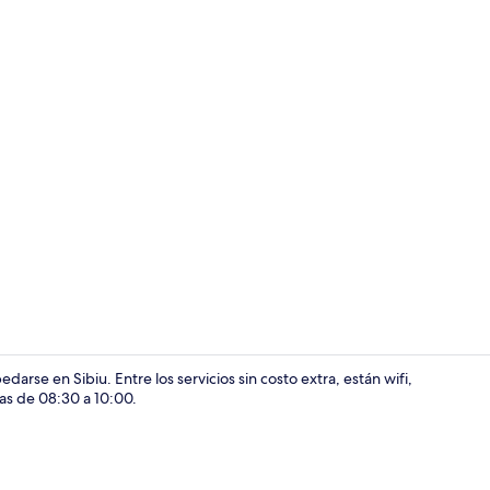
Escritorio, w
rse en Sibiu. Entre los servicios sin costo extra, están wifi,
ías de 08:30 a 10:00.
Escritorio, w