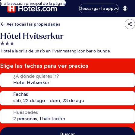
Ir a la sección principal de la página
Descargar la app
Ver todas las propiedades
Hótel Hvítserkur
Propiedad
de
Hotel a la orilla de un río en Hvammstangi con bar o lounge
3.0
estrellas
Elige las fechas para ver precios
¿A dónde quieres ir?
Fechas
Huéspedes
Buscar