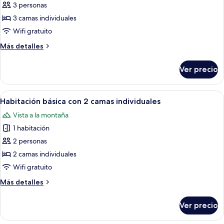
de
3 personas
Habitación
3 camas individuales
triple
Wifi gratuito
estándar
Más
Más detalles
detalles
sobre
Ver precio
Habitación
triple
estándar
Abrir
Una habitación de hotel con cama, mes
6
Habitación básica con 2 camas individuales
todas
Vista a la montaña
las
1 habitación
fotos
de
2 personas
Habitación
2 camas individuales
básica
Wifi gratuito
con
Más
Más detalles
2
detalles
camas
sobre
Ver precio
Habitación
individuales
básica