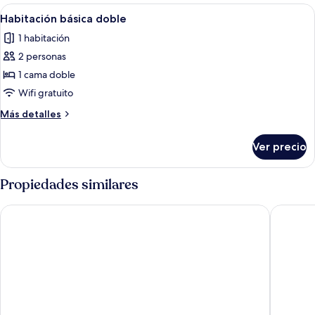
con
Abrir
Una cama bien tendida con un edredón
7
2
Habitación básica doble
todas
camas
1 habitación
individuales
las
2 personas
fotos
de
1 cama doble
Habitación
Wifi gratuito
básica
Más
Más detalles
doble
detalles
sobre
Ver precio
Habitación
básica
doble
Propiedades similares
North West Restaurant & Guesthouse
Hotel La