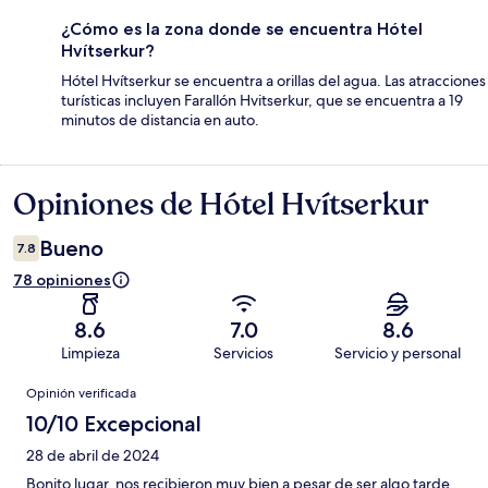
¿Cómo es la zona donde se encuentra Hótel
Hvítserkur?
Hótel Hvítserkur se encuentra a orillas del agua. Las atracciones
turísticas incluyen Farallón Hvitserkur, que se encuentra a 19
minutos de distancia en auto.
Opiniones de Hótel Hvítserkur
Opiniones
Bueno
7.8
78 opiniones
8.6
7.0
8.6
Limpieza
Servicios
Servicio y personal
Opiniones
Opinión verificada
10/10 Excepcional
28 de abril de 2024
Bonito lugar, nos recibieron muy bien a pesar de ser algo tarde.