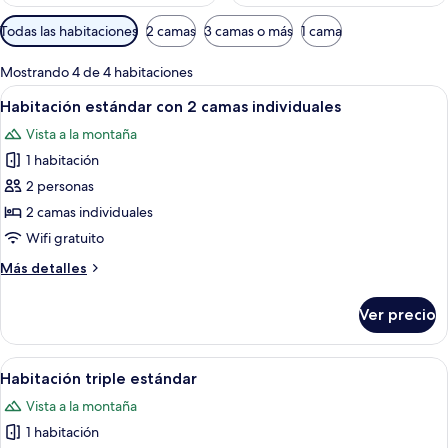
Filtros
Todas las habitaciones
2 camas
3 camas o más
1 cama
disponibles
para
Mostrando 4 de 4 habitaciones
las
Abrir
Habitación de hotel con dos camas, u
8
Habitación estándar con 2 camas individuales
habitaciones
todas
Vista a la montaña
las
1 habitación
fotos
de
2 personas
Habitación
2 camas individuales
estándar
Wifi gratuito
con
Más
Más detalles
2
detalles
camas
sobre
Ver precio
Habitación
individuales
estándar
con
Abrir
Un dormitorio con cama, perchero y te
9
2
Habitación triple estándar
todas
camas
Vista a la montaña
individuales
las
1 habitación
fotos