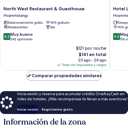
North
Hotel
North West Restaurant & Guesthouse
Hotel 
West
Laugarb
Hvammstangi
Hvamms
Restaurant
Hvamms
Estacionamiento gratis
Wifi gratuito
Desayu
&
Restaurantes
Bar
Wifi g
Guesthouse
Hvammstangi
8.2
9.2
Muy bueno
Mag
8.2
9.2
de
de
242 opiniones
516 
10,
10,
$121 por noche
Muy
Magnífi
El
$141 en total
bueno,
516
precio
242
opinion
23 ago - 24 ago
actual
opiniones
Total con impuestos y cargos
es
de
Comparar propiedades similares
$141
Inicia sesión y reserva para acumular crédito OneKeyCash en
miles de hoteles. ¡Más recompensas te llevan a más aventuras!
Iniciar sesión
Registrarme gratis
Información de la zona