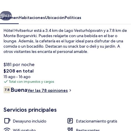
erior
Siguiente
43+
Resumen
Habitaciones
Ubicación
Políticas
Hótel Hvítserkur está a 3.4 km de Lago Vesturhópsvatn y a 7.8 km de
Monte Borgarvirki. Puedes relajarte con una bebida en el bar o
lounge. Además, la cafetería es el lugar ideal para disfrutar de una
comida o un bocadillo. Destacan su snack bar o deli y su jardín. A
otros visitantes les encanta el personal amable.
$181 por noche
El
$208 en total
precio
15 ago - 16 ago
Detalle interior
total
Total con impuestos y cargos
es
Opiniones
Buena
7.8
Ver las 78 opiniones
de
7.8 de 10,
$208
Servicios principales
Desayuno incluido
Estacionamiento gratis
Wifi gratuito
Restaurantes