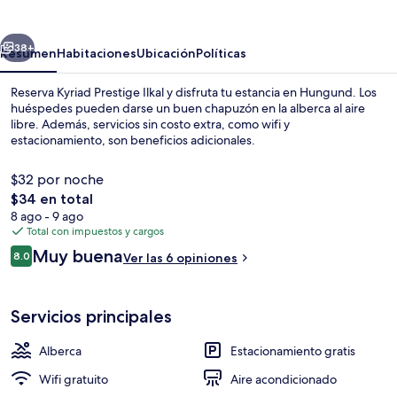
Ilkal
erior
Siguiente
38+
Resumen
Habitaciones
Ubicación
Políticas
Reserva Kyriad Prestige Ilkal y disfruta tu estancia en Hungund. Los
huéspedes pueden darse un buen chapuzón en la alberca al aire
libre. Además, servicios sin costo extra, como wifi y
estacionamiento, son beneficios adicionales.
$32 por noche
El
$34 en total
precio
8 ago - 9 ago
total
Total con impuestos y cargos
Recepción
es
Opiniones
Muy buena
8.0
Ver las 6 opiniones
de
8.0 de 10,
$34
Servicios principales
Alberca
Estacionamiento gratis
Wifi gratuito
Aire acondicionado