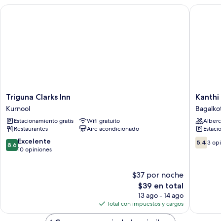
Triguna Clarks Inn
Kanthi R
Triguna
Kanthi
Triguna Clarks Inn
Kanthi
Clarks
Resorts
Kurnool
Bagalko
Inn
Badami
Estacionamiento gratis
Wifi gratuito
Alberc
Kurnool
Bagalko
Restaurantes
Aire acondicionado
Estaci
8.6
5.4
Excelente
5.4
3 op
8.6
de
de
10 opiniones
10,
10,
Excelente,
3
$37 por noche
10
opinion
opiniones
El
$39 en total
precio
13 ago - 14 ago
actual
Total con impuestos y cargos
es
de