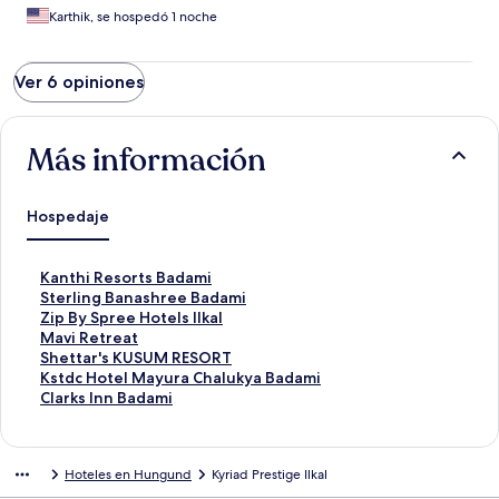
Karthik, se hospedó 1 noche
Ver 6 opiniones
Más información
Hospedaje
E
Kanthi Resorts Badami
n
E
Sterling Banashree Badami
l
n
E
Zip By Spree Hotels Ilkal
a
l
n
E
Mavi Retreat
c
a
l
n
E
Shettar's KUSUM RESORT
e
c
a
l
n
E
Kstdc Hotel Mayura Chalukya Badami
p
e
c
a
l
n
E
Clarks Inn Badami
a
p
e
c
a
l
n
r
a
p
e
c
a
l
a
r
a
p
e
c
a
Hoteles en Hungund
Kyriad Prestige Ilkal
a
a
r
a
p
e
c
b
a
a
r
a
p
e