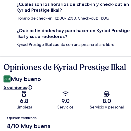
¿Cuáles son los horarios de check-in y check-out en
Kyriad Prestige Ilkal?
Horario de check-in: 12:00-12:30. Check-out: 11:00.
¿Qué actividades hay para hacer en Kyriad Prestige
Ilkal y sus alrededores?
Kyriad Prestige Ilkal cuenta con una piscina al aire libre.
Opiniones de Kyriad Prestige Ilkal
Opiniones
Muy bueno
8.0
6 opiniones
6.8
9.0
8.0
Limpieza
Servicios
Servicio y personal
Opiniones
Opinión verificada
8/10 Muy buena