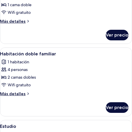
1 cama doble
Wifi gratuito
Más
Más detalles
detalles
sobre
Ver precio
Habitación
doble
ejecutiva
Abrir
Habitación de hotel con dos camas, un 
2
Habitación doble familiar
todas
1 habitación
las
4 personas
fotos
de
2 camas dobles
Habitación
Wifi gratuito
doble
Más
Más detalles
familiar
detalles
sobre
Ver precio
Habitación
doble
familiar
Abrir
Una habitación de hotel moderna con u
4
Estudio
todas