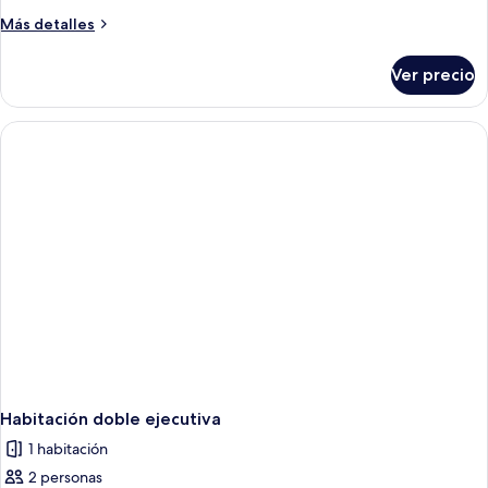
Deluxe
Más
Más detalles
con
detalles
2
sobre
Ver precio
Habitación
camas
Deluxe
individuales
con
2
camas
individuales
Habitación doble ejecutiva
1 habitación
2 personas