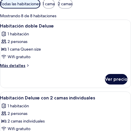
Filtros
Todas las habitaciones
1 cama
2 camas
disponibles
para
Mostrando 8 de 8 habitaciones
las
Abrir
Una habitación de hotel moderna con u
3
Habitación doble Deluxe
habitaciones
todas
1 habitación
las
2 personas
fotos
de
1 cama Queen size
Habitación
Wifi gratuito
doble
Más
Más detalles
Deluxe
detalles
sobre
Ver precio
Habitación
doble
Deluxe
Abrir
Habitación de hotel con dos camas, un 
3
Habitación Deluxe con 2 camas individuales
todas
1 habitación
las
2 personas
fotos
de
2 camas individuales
Habitación
Wifi gratuito