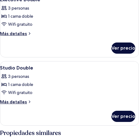
todas
3 personas
las
1 cama doble
fotos
de
Wifi gratuito
Executive
Más
Más detalles
Double
detalles
sobre
Ver precio
Executive
Double
Abrir
Habitación de hotel con una cama gran
2
Studio Double
todas
3 personas
las
1 cama doble
fotos
de
Wifi gratuito
Studio
Más
Más detalles
Double
detalles
sobre
Ver precio
Studio
Double
Propiedades similares