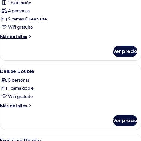
1 habitación
las
4 personas
fotos
de
2 camas Queen size
Estudio
Wifi gratuito
Más
Más detalles
detalles
sobre
Ver precio
Estudio
Abrir
Habitación de hotel con una cama gran
2
Deluxe Double
todas
3 personas
las
1 cama doble
fotos
de
Wifi gratuito
Deluxe
Más
Más detalles
Double
detalles
sobre
Ver precio
Deluxe
Double
Abrir
Habitación de hotel con una cama gran
2
Executive Double