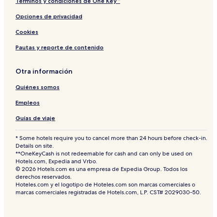
Términos y condiciones de One Key™
Opciones de privacidad
Cookies
Pautas y reporte de contenido
Otra información
Quiénes somos
Empleos
Guías de viaje
* Some hotels require you to cancel more than 24 hours before check-in.
Details on site.
**OneKeyCash is not redeemable for cash and can only be used on
Hotels.com, Expedia and Vrbo.
© 2026 Hotels.com es una empresa de Expedia Group. Todos los
derechos reservados.
Hoteles.com y el logotipo de Hoteles.com son marcas comerciales o
marcas comerciales registradas de Hotels.com, L.P. CST# 2029030-50.