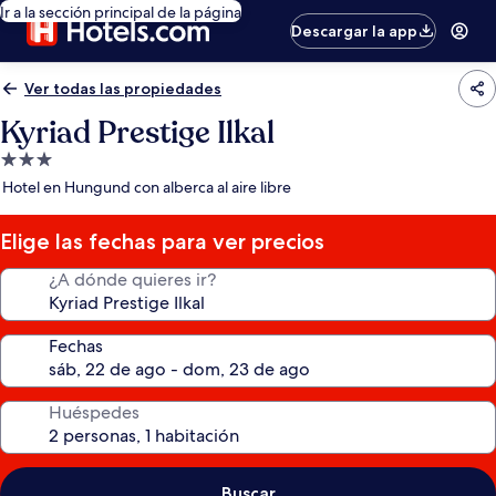
Ir a la sección principal de la página
Descargar la app
Ver todas las propiedades
Kyriad Prestige Ilkal
Propiedad
de
Hotel en Hungund con alberca al aire libre
3.0
estrellas
Elige las fechas para ver precios
¿A dónde quieres ir?
Fechas
Huéspedes
Buscar