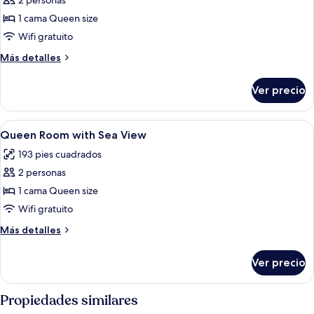
2 personas
fotos
de
1 cama Queen size
King
Wifi gratuito
Suite
Más
Más detalles
With
detalles
Sea
sobre
Ver precio
King
View
Suite
With
Abrir
Minibar, caja de seguridad en la habita
8
Sea
Queen Room with Sea View
todas
View
193 pies cuadrados
las
2 personas
fotos
de
1 cama Queen size
Queen
Wifi gratuito
Room
Más
Más detalles
with
detalles
Sea
sobre
Ver precio
Queen
View
Room
with
Propiedades similares
Sea