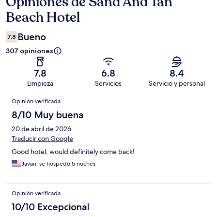
Opiniones de Sand And Tan
Opiniones
Beach Hotel
Bueno
7.8
307 opiniones
7.8
6.8
8.4
Limpieza
Servicios
Servicio y personal
Opiniones
Opinión verificada
8/10 Muy buena
20 de abril de 2026
Traducir con Google
Good hotel, would definitely come back!
Javari, se hospedó 5 noches
Opinión verificada
10/10 Excepcional