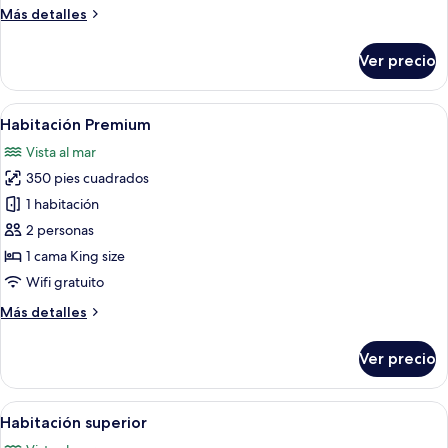
Más
Más detalles
detalles
sobre
Ver precio
Habitación
estándar
Abrir
Una cama bien hecha con almohadas bl
16
Habitación Premium
todas
Vista al mar
las
350 pies cuadrados
fotos
de
1 habitación
Habitación
2 personas
Premium
1 cama King size
Wifi gratuito
Más
Más detalles
detalles
sobre
Ver precio
Habitación
Premium
Abrir
Habitación de hotel con cama, dos mes
14
Habitación superior
todas