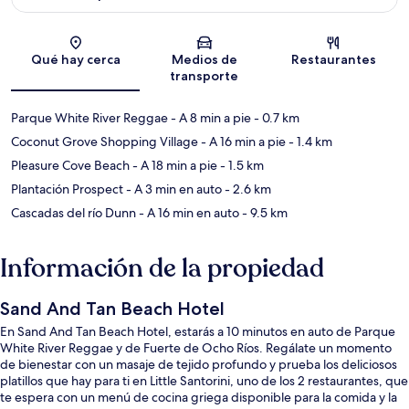
Sección del mapa
Qué hay cerca
Medios de
Restaurantes
transporte
Parque White River Reggae
- A 8 min a pie
- 0.7 km
Coconut Grove Shopping Village
- A 16 min a pie
- 1.4 km
Pleasure Cove Beach
- A 18 min a pie
- 1.5 km
Plantación Prospect
- A 3 min en auto
- 2.6 km
Cascadas del río Dunn
- A 16 min en auto
- 9.5 km
Información de la propiedad
Sand And Tan Beach Hotel
En Sand And Tan Beach Hotel, estarás a 10 minutos en auto de Parque
White River Reggae y de Fuerte de Ocho Ríos. Regálate un momento
de bienestar con un masaje de tejido profundo y prueba los deliciosos
platillos que hay para ti en Little Santorini, uno de los 2 restaurantes, que
te espera con un menú de cocina griega disponible para la comida y la