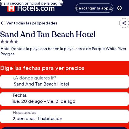
Ir a la sección principal de la página
Descargar la app
Ver todas las propiedades
Sand And Tan Beach Hotel
Propiedad
de
Hotel frente a la playa con bar en la playa, cerca de Parque White River
4.0
Reggae
estrellas
Elige las fechas para ver precios
¿A dónde quieres ir?
Fechas
Huéspedes