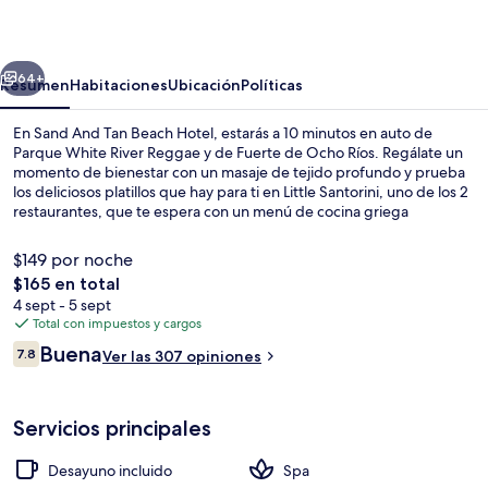
Tan
Beach
erior
Siguiente
Hotel
64+
Resumen
Habitaciones
Ubicación
Políticas
En Sand And Tan Beach Hotel, estarás a 10 minutos en auto de
Parque White River Reggae y de Fuerte de Ocho Ríos. Regálate un
momento de bienestar con un masaje de tejido profundo y prueba
los deliciosos platillos que hay para ti en Little Santorini, uno de los 2
restaurantes, que te espera con un menú de cocina griega
disponible para la comida y la cena. Destacan su bar en la playa, su
bar o lounge y su terraza. El personal amable y la cercanía con la
$149 por noche
playa reciben muy buenas calificaciones de otros visitantes.
El
$165 en total
precio
4 sept - 5 sept
2 restaurantes; se sirven comidas y ce
total
Total con impuestos y cargos
es
Opiniones
Buena
7.8
Ver las 307 opiniones
de
7.8 de 10,
$165
Servicios principales
Desayuno incluido
Spa