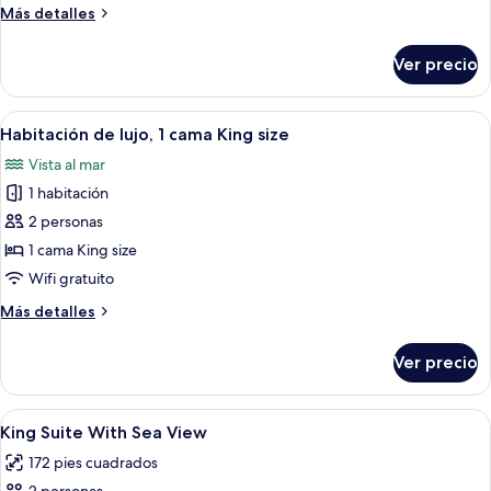
Más
Más detalles
detalles
sobre
Ver precio
Habitación
Deluxe
Abrir
Una cama bien tendida con una toalla 
13
Habitación de lujo, 1 cama King size
todas
Vista al mar
las
1 habitación
fotos
de
2 personas
Habitación
1 cama King size
de
Wifi gratuito
lujo,
Más
Más detalles
1
detalles
cama
sobre
Ver precio
Habitación
King
de
size
lujo,
Abrir
Minibar, caja de seguridad en la habita
10
1
King Suite With Sea View
todas
cama
172 pies cuadrados
King
las
size