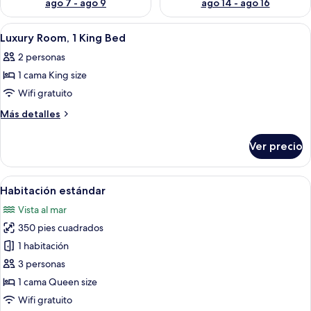
ago 7 - ago 9
ago 14 - ago 16
Abrir
Minibar, caja de seguridad en la habita
10
Luxury Room, 1 King Bed
todas
2 personas
las
1 cama King size
fotos
de
Wifi gratuito
Luxury
Más
Más detalles
Room,
detalles
sobre
1
Ver precio
Luxury
King
Room,
Bed
1
Abrir
Una cama bien hecha con cabecera de 
14
King
Habitación estándar
todas
Bed
Vista al mar
las
350 pies cuadrados
fotos
de
1 habitación
Habitación
3 personas
estándar
1 cama Queen size
Wifi gratuito