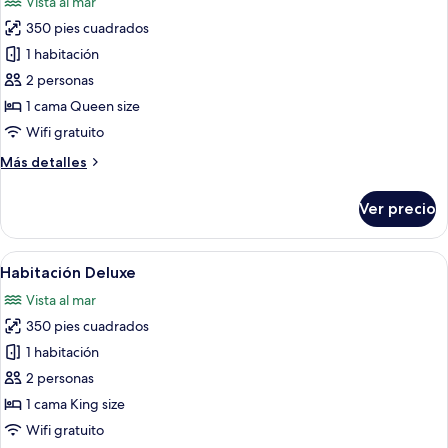
Vista al mar
las
350 pies cuadrados
fotos
de
1 habitación
Habitación
2 personas
superior
1 cama Queen size
Wifi gratuito
Más
Más detalles
detalles
sobre
Ver precio
Habitación
superior
Abrir
Una cama bien hecha con una toalla en 
14
Habitación Deluxe
todas
Vista al mar
las
350 pies cuadrados
fotos
de
1 habitación
Habitación
2 personas
Deluxe
1 cama King size
Wifi gratuito