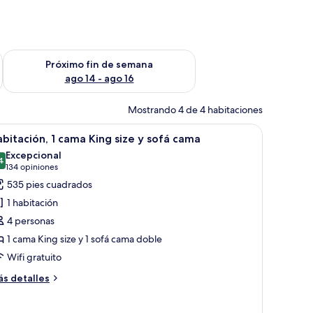
fin de semana ago 7 - ago 9
Consulta la disponibilidad para el próximo fin de semana ago 
Próximo fin de semana
ago 14 - ago 16
Mostrando 4 de 4 habitaciones
ma, sofá, escritorio y un amplio ventanal con vistas a la ciudad.
brir
Habitación de hotel con una cama grande, telev
4
bitación, 1 cama King size y sofá cama
odas
Excepcional
s
4
9.4 de 10
(134
134 opiniones
otos
opiniones)
535 pies cuadrados
e
1 habitación
abitación,
4 personas
1 cama King size y 1 sofá cama doble
ama
Wifi gratuito
ing
ize
ás
s detalles
talles
bre
ofá