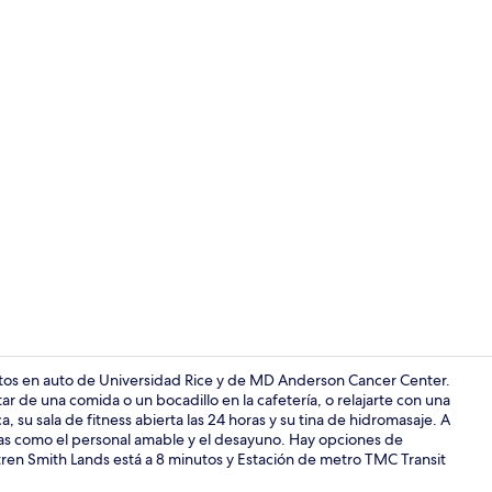
Lobby
utos en auto de Universidad Rice y de MD Anderson Cancer Center.
tar de una comida o un bocadillo en la cafetería, o relajarte con una
, su sala de fitness abierta las 24 horas y su tina de hidromasaje. A
Lobby
icas como el personal amable y el desayuno. Hay opciones de
 tren Smith Lands está a 8 minutos y Estación de metro TMC Transit