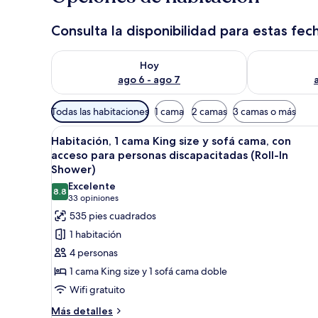
Consulta la disponibilidad para estas fec
Consulta la disponibilidad para hoy ago 6 - ago 7
Consulta la d
Hoy
ago 6 - ago 7
Filtros
Todas las habitaciones
1 cama
2 camas
3 camas o más
disponibles
Abrir
Habitación de hotel con una cam
para
5
Habitación, 1 cama King size y sofá cama, con
todas
las
acceso para personas discapacitadas (Roll-In
las
habitaciones
Shower)
fotos
Excelente
8.8
de
8.8 de 10
(33
33 opiniones
Habitación,
opiniones)
535 pies cuadrados
1
1 habitación
cama
4 personas
King
1 cama King size y 1 sofá cama doble
size
Wifi gratuito
y
Más
sofá
Más detalles