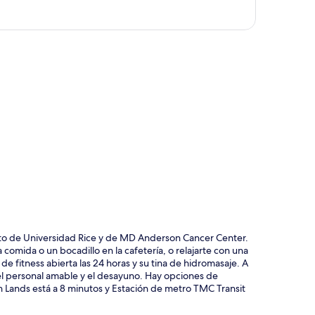
ción del mapa
uto de Universidad Rice y de MD Anderson Cancer Center.
 comida o un bocadillo en la cafetería, o relajarte con una
 de fitness abierta las 24 horas y su tina de hidromasaje. A
 el personal amable y el desayuno. Hay opciones de
th Lands está a 8 minutos y Estación de metro TMC Transit