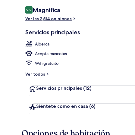
Opiniones
Magnífica
9.2
9.2 de 10,
Ver las 2,614 opiniones
Lobby
Servicios principales
Alberca
Acepta mascotas
Wifi gratuito
Ver todos
Servicios principales
(12)
Siéntete como en casa
(6)
Opciones de habitación