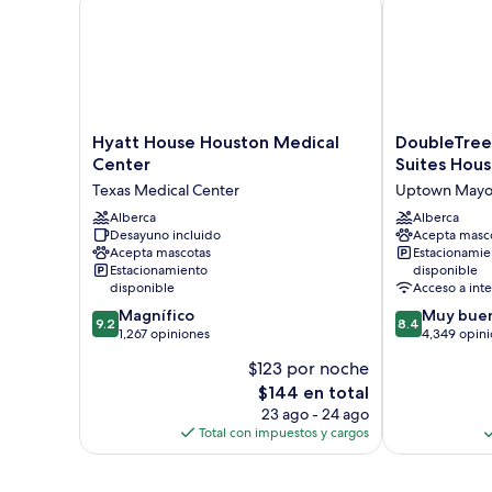
Hyatt
DoubleTree
Hyatt House Houston Medical
DoubleTree 
House
by
Center
Suites Hous
Houston
Hilton
Texas Medical Center
Uptown Mayo
Medical
Hotel
Center
Alberca
&
Alberca
Desayuno incluido
Acepta masc
Texas
Suites
Acepta mascotas
Estacionamie
Medical
Houston
Estacionamiento
disponible
Center
by
disponible
Acceso a inte
the
9.2
8.4
Magnífico
Muy bue
Galleria
9.2
8.4
de
de
1,267 opiniones
4,349 opin
Uptown
10,
10,
Mayor
$123 por noche
Magnífico,
Muy
El
$144 en total
1,267
bueno,
precio
opiniones
4,349
23 ago - 24 ago
actual
opiniones
Total con impuestos y cargos
es
de
$144