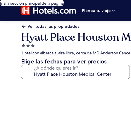
Ir a la sección principal de la página
Planea tu viaje
Ver todas las propiedades
Hyatt Place Houston M
Propiedad
de
Hotel con alberca al aire libre, cerca de MD Anderson Cance
3.0
Elige las fechas para ver precios
estrellas
¿A dónde quieres ir?
Galería
de
fotos
de
Hyatt
Place