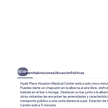
Houston
Medical
Center
38+
Resumen
Habitaciones
Ubicación
Políticas
Hyatt Place Houston Medical Center está a solo cinco min
Puedes darte un chapuzón en la alberca al aire libre, disfru
bebida en el bar o lounge. Destacan su bar junto a la alberca
otros visitantes les encantan las amenidades y característ
transporte público a una corta distancia a pie: Estación de
Center está a 11 minutos.