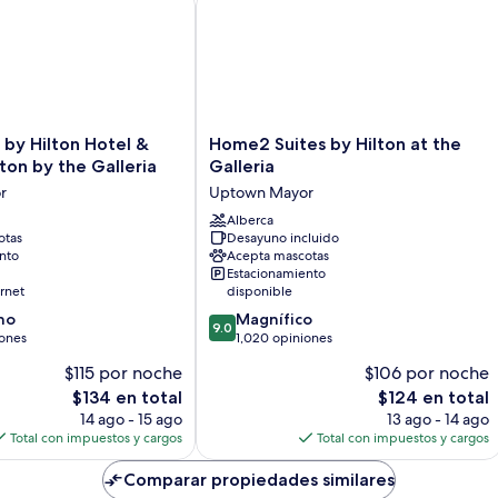
Home2
by Hilton Hotel &
Home2 Suites by Hilton at the
Suites
ton by the Galleria
Galleria
by
r
Uptown Mayor
Hilton
at
Alberca
otas
Desayuno incluido
the
nto
Acepta mascotas
Galleria
Estacionamiento
Uptown
rnet
disponible
Mayor
9.0
no
Magnífico
9.0
de
iones
1,020 opiniones
10,
$115 por noche
$106 por noche
Magnífico,
El
El
$134 en total
$124 en total
1,020
precio
precio
opiniones
14 ago - 15 ago
13 ago - 14 ago
actual
actual
Total con impuestos y cargos
Total con impuestos y cargos
es
es
de
de
Comparar propiedades similares
$134
$124