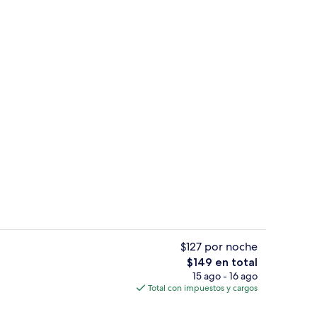
Exterior
$127 por noche
El
$149 en total
precio
15 ago - 16 ago
Bar (en la propiedad)
total
Total con impuestos y cargos
es
de