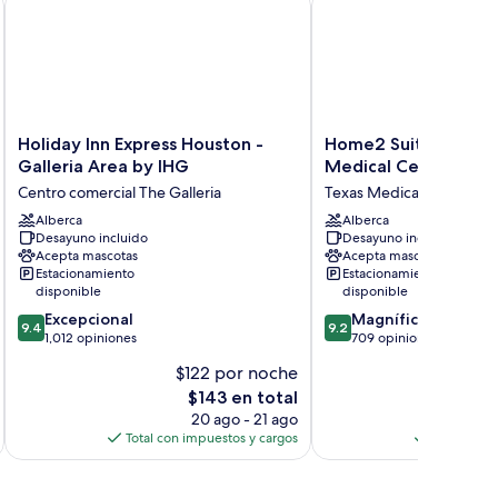
Holiday
Home2
Holiday Inn Express Houston -
Home2 Suites by Hil
Inn
Suites
Galleria Area by IHG
Medical Center, TX
Express
by
Centro comercial The Galleria
Texas Medical Center
Houston
Hilton
-
Alberca
Houston
Alberca
Desayuno incluido
Desayuno incluido
Galleria
Medical
Acepta mascotas
Acepta mascotas
Area
Center,
Estacionamiento
Estacionamiento
by
TX
disponible
disponible
IHG
Texas
9.4
9.2
Excepcional
Magnífico
Centro
Medical
9.4
9.2
de
de
1,012 opiniones
709 opiniones
comercial
Center
10,
10,
The
$122 por noche
$1
Excepcional,
Magnífico,
Galleria
El
$143 en total
1,012
709
precio
opiniones
opiniones
20 ago - 21 ago
actual
Total con impuestos y cargos
Total con 
es
de
$143