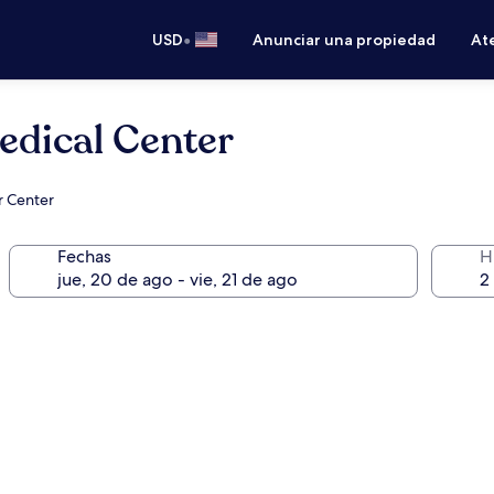
•
USD
Anunciar una propiedad
Ate
edical Center
r Center
Fechas
H