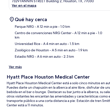
7329 FANNIN STREET Building 2, Houston, TX, 77030
Ver en el mapa
Qué hay cerca
Parque NRG
- A 12 min a pie
- 1.0 km
Centro de convenciones NRG Center
- A 12 min a pie
- 1.0
km
Sec
Universidad Rice
- A 4 min en auto
- 1.5 km
Zoológico de Houston
- A 5 min en auto
- 1.9 km
Estadio NRG
- A 6 min en auto
- 2.3 km
Ver más
Hyatt Place Houston Medical Center
Hyatt Place Houston Medical Center está a solo cinco minutos en a
Puedes darte un chapuzón en la alberca al aire libre, disfrutar de una
bebida en el bar o lounge. Destacan su bar junto a la alberca, su sala
otros visitantes les encantan las amenidades y características como
transporte público a una corta distancia a pie: Estación de tren Smi
Center está a 11 minutos.