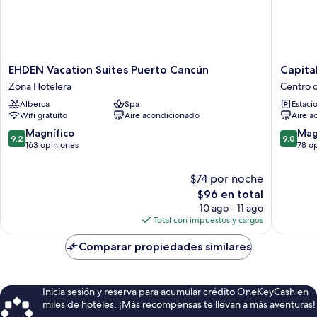
EHDEN
Capital
EHDEN Vacation Suites Puerto Cancún
Capita
Vacation
O
Zona Hotelera
Centro 
Suites
Hotel
Alberca
Spa
Estaci
Puerto
Rolovi
Wifi gratuito
Aire acondicionado
Aire a
Cancún
Cancún
Zona
Centro
9.2
9.0
Magnífico
Mag
9.2
9.0
Hotelera
de
de
de
163 opiniones
78 o
Cancún
10,
10,
Magnífico,
Magnífi
$74 por noche
163
78
El
$96 en total
opiniones
opinion
precio
10 ago - 11 ago
actual
Total con impuestos y cargos
es
de
Comparar propiedades similares
$96
Inicia sesión y reserva para acumular crédito OneKeyCash en
miles de hoteles. ¡Más recompensas te llevan a más aventuras!