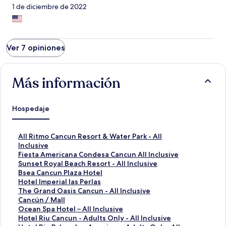
1 de diciembre de 2022
Ver 7 opiniones
Más información
Hospedaje
E
All Ritmo Cancun Resort & Water Park - All
n
Inclusive
l
E
Fiesta Americana Condesa Cancun All Inclusive
a
n
E
Sunset Royal Beach Resort - All Inclusive
c
l
n
E
Bsea Cancun Plaza Hotel
e
a
l
n
E
Hotel Imperial las Perlas
p
c
a
l
n
E
The Grand Oasis Cancun - All Inclusive
a
e
c
a
l
n
E
Cancún / Mall
r
p
e
c
a
l
n
E
Ocean Spa Hotel – All Inclusive
a
a
p
e
c
a
l
n
E
Hotel Riu Cancun - Adults Only - All Inclusive