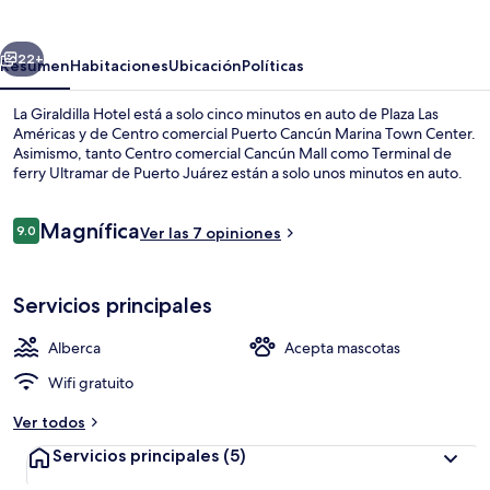
Hotel
erior
Siguiente
22+
Resumen
Habitaciones
Ubicación
Políticas
La Giraldilla Hotel está a solo cinco minutos en auto de Plaza Las
Américas y de Centro comercial Puerto Cancún Marina Town Center.
Asimismo, tanto Centro comercial Cancún Mall como Terminal de
ferry Ultramar de Puerto Juárez están a solo unos minutos en auto.
Opiniones
Magnífica
9.0
Ver las 7 opiniones
9.0 de 10,
Alberca al aire libre
Servicios principales
Alberca
Acepta mascotas
Wifi gratuito
Ver todos
Servicios principales
(5)