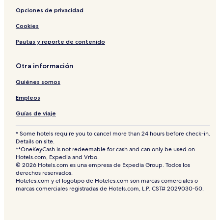
e
n
s
e
a
Opciones de privacidad
d
i
-
n
C
v
A
i
Cookies
a
e
d
n
u
Pautas y reporte de contenido
c
l
u
t
n
s
Otra información
O
Quiénes somos
n
l
Empleos
y
Guías de viaje
* Some hotels require you to cancel more than 24 hours before check-in.
Details on site.
**OneKeyCash is not redeemable for cash and can only be used on
Hotels.com, Expedia and Vrbo.
© 2026 Hotels.com es una empresa de Expedia Group. Todos los
derechos reservados.
Hoteles.com y el logotipo de Hoteles.com son marcas comerciales o
marcas comerciales registradas de Hotels.com, L.P. CST# 2029030-50.