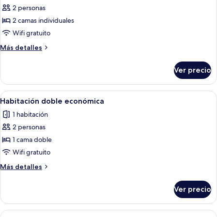
2 personas
fotos
de
2 camas individuales
Habitación
Wifi gratuito
económica
Más
Más detalles
con
detalles
2
sobre
Ver precio
Habitación
camas
económica
individuales
con
Abrir
Edredón, wifi gratis y ropa de cama
2
2
Habitación doble económica
todas
camas
1 habitación
individuales
las
2 personas
fotos
de
1 cama doble
Habitación
Wifi gratuito
doble
Más
Más detalles
económica
detalles
sobre
Ver precio
Habitación
doble
económica
Abrir
Edredón, wifi gratis y ropa de cama