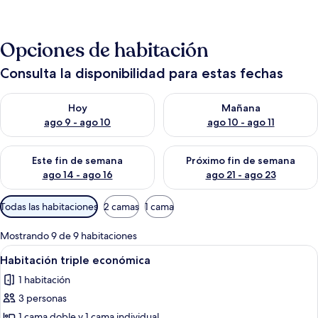
Opciones de habitación
Consulta la disponibilidad para estas fechas
Consulta la disponibilidad para hoy ago 9 - ago 10
Consulta la disponibilidad par
Hoy
Mañana
ago 9 - ago 10
ago 10 - ago 11
Consulta la disponibilidad para este fin de semana ago 14 - ag
Consulta la disponibilidad pa
Este fin de semana
Próximo fin de semana
ago 14 - ago 16
ago 21 - ago 23
Filtros
Todas las habitaciones
2 camas
1 cama
disponibles
para
Mostrando 9 de 9 habitaciones
las
Abrir
Edredón, wifi gratis y ropa de cama
5
Habitación triple económica
habitaciones
todas
1 habitación
las
3 personas
fotos
de
1 cama doble y 1 cama individual