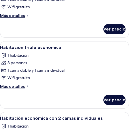
Habitación
Wifi gratuito
triple
Más
Más detalles
económica
detalles
sobre
Ver precio
Habitación
triple
económica
Abrir
Edredón, wifi gratis y ropa de cama
1
Habitación triple económica
todas
1 habitación
las
3 personas
fotos
de
1 cama doble y 1 cama individual
Habitación
Wifi gratuito
triple
Más
Más detalles
económica
detalles
sobre
Ver precio
Habitación
triple
económica
Abrir
Edredón, wifi gratis y ropa de cama
2
Habitación económica con 2 camas individuales
todas
1 habitación
las