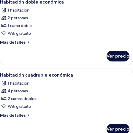
1
Habitación doble económica
todas
1 habitación
las
2 personas
fotos
de
1 cama doble
Habitación
Wifi gratuito
doble
Más
Más detalles
económica
detalles
sobre
Ver precio
Habitación
doble
económica
Abrir
Edredón, wifi gratis y ropa de cama
2
Habitación cuádruple económica
todas
1 habitación
las
4 personas
fotos
de
2 camas dobles
Habitación
Wifi gratuito
cuádruple
Más
Más detalles
económica
detalles
sobre
Ver precio
Habitación