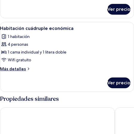
detalles
sobre
Ver precio
Habitación
cuádruple
económica
Abrir
Baño
1
Habitación cuádruple económica
todas
1 habitación
las
4 personas
fotos
de
1 cama individual y 1 litera doble
Habitación
Wifi gratuito
cuádruple
Más
Más detalles
económica
detalles
sobre
Ver precio
Habitación
cuádruple
económica
Propiedades similares
EHDEN Vacation Suites Puerto Cancún
Capital 