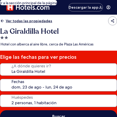
Ir a la sección principal de la página
Descargar la app
Ver todas las propiedades
La Giraldilla Hotel
Propiedad
de
Hotel con alberca al aire libre, cerca de Plaza Las Américas
2.0
estrellas
Elige las fechas para ver precios
¿A dónde quieres ir?
Fechas
Huéspedes
Buscar