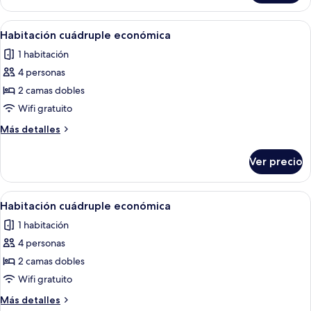
cuádruple
económica
Abrir
Edredón, wifi gratis y ropa de cama
1
Habitación cuádruple económica
todas
1 habitación
las
4 personas
fotos
de
2 camas dobles
Habitación
Wifi gratuito
cuádruple
Más
Más detalles
económica
detalles
sobre
Ver precio
Habitación
cuádruple
económica
Abrir
Edredón, wifi gratis y ropa de cama
1
Habitación cuádruple económica
todas
1 habitación
las
4 personas
fotos
de
2 camas dobles
Habitación
Wifi gratuito
cuádruple
Más
Más detalles
económica