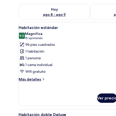
Consulta la disponibilidad para hoy ago 8 - ago 9
Consulta la d
Hoy
ago 8 - ago 9
a
Abrir
Un dormitorio pequeño con cama
4
Habitación estándar
todas
Magnífica
las
9.2
9.2 de 10
(15
15 opiniones
fotos
opiniones)
96 pies cuadrados
de
1 habitación
Habitación
1 persona
estándar
1 cama individual
Wifi gratuito
Más
Más detalles
detalles
sobre
Habitación
estándar
Ver preci
Abrir
Habitación de hotel con una ca
13
Habitación doble Deluxe