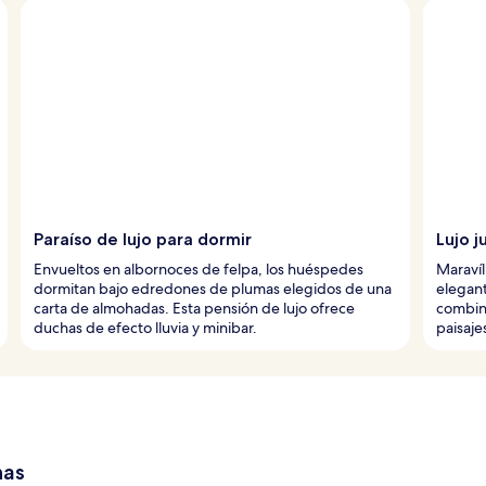
Paraíso de lujo para dormir
Lujo j
Envueltos en albornoces de felpa, los huéspedes
Maravíl
dormitan bajo edredones de plumas elegidos de una
elegant
carta de almohadas. Esta pensión de lujo ofrece
combina
duchas de efecto lluvia y minibar.
paisaje
has