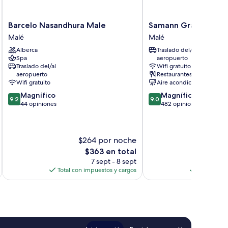
Barcelo
Samann
Barcelo Nasandhura Male
Samann Grand
Nasandhura
Grand
Malé
Malé
Male
Malé
Alberca
Traslado del/al
Malé
Spa
aeropuerto
Traslado del/al
Wifi gratuito
aeropuerto
Restaurantes
Wifi gratuito
Aire acondicionado
9.2
9.0
Magnífico
Magnífico
9.2
9.0
de
de
44 opiniones
482 opiniones
10,
10,
Magnífico,
Magnífico,
44
482
$264 por noche
$
opiniones
opiniones
El
$363 en total
precio
7 sept - 8 sept
actual
Total con impuestos y cargos
Total con 
es
de
$363