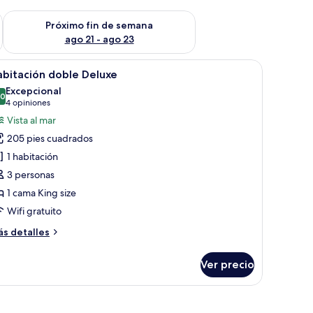
fin de semana ago 14 - ago 16
Consulta la disponibilidad para el próximo fin de semana ago
Próximo fin de semana
ago 21 - ago 23
torio, televisor y armario.
brir
Habitación de hotel con una cama grande, vis
10
bitación doble Deluxe
odas
Excepcional
s
.0
10.0 de 10
(4
4 opiniones
otos
opiniones)
Vista al mar
e
205 pies cuadrados
abitación
1 habitación
oble
3 personas
eluxe
1 cama King size
Wifi gratuito
ás
s detalles
talles
bre
Ver precio
bitación
ble
luxe