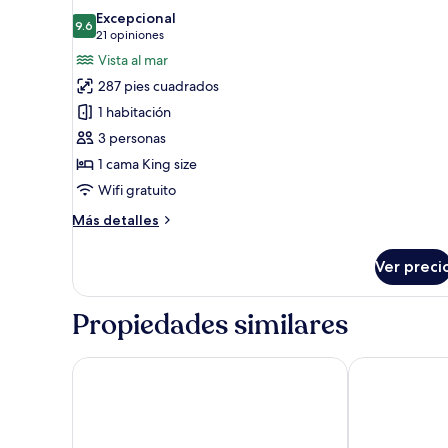
todas
Excepcional
las
9.6
9.6 de 10
(21
21 opiniones
fotos
opiniones)
Vista al mar
de
287 pies cuadrados
Habitación
1 habitación
doble
3 personas
Deluxe
1 cama King size
Wifi gratuito
Más
Más detalles
detalles
sobre
Ver preci
Habitación
doble
Deluxe
Propiedades similares
Marukab Plaza
Unima Grand