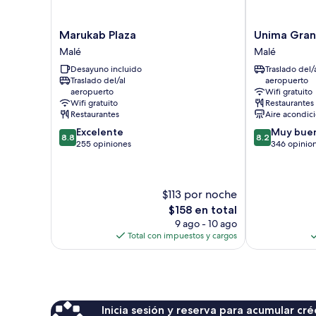
Marukab
Unima
Marukab Plaza
Unima Gra
Plaza
Grand
Malé
Malé
Malé
Malé
Desayuno incluido
Traslado del/
Traslado del/al
aeropuerto
aeropuerto
Wifi gratuito
Wifi gratuito
Restaurantes
Restaurantes
Aire acondic
8.8
8.2
Excelente
Muy bue
8.8
8.2
de
de
255 opiniones
346 opinio
10,
10,
Excelente,
Muy
255
bueno,
$113 por noche
opiniones
346
opiniones
El
$158 en total
precio
9 ago - 10 ago
actual
Total con impuestos y cargos
es
de
$158
Inicia sesión y reserva para acumular c