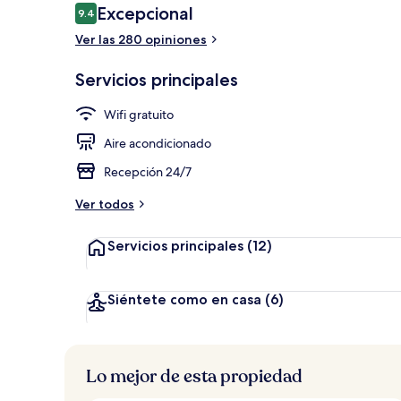
Opiniones
Excepcional
9.4
9.4 de 10,
Ver las 280 opiniones
Se sirven de
Servicios principales
Wifi gratuito
Aire acondicionado
Recepción 24/7
Ver todos
Servicios principales
(12)
Siéntete como en casa
(6)
Lo mejor de esta propiedad