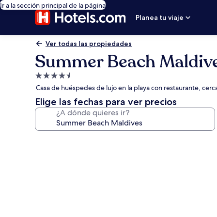
Ir a la sección principal de la página
Planea tu viaje
Ver todas las propiedades
Summer Beach Maldiv
Propiedad
de
Casa de huéspedes de lujo en la playa con restaurante, cer
4.5
Elige las fechas para ver precios
estrellas
¿A dónde quieres ir?
Galería
de
fotos
de
Summer
Beach