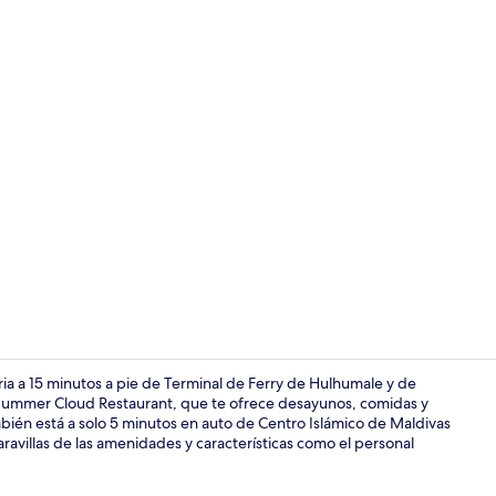
Playa en los
a a 15 minutos a pie de Terminal de Ferry de Hulhumale y de
 Summer Cloud Restaurant, que te ofrece desayunos, comidas y
mbién está a solo 5 minutos en auto de Centro Islámico de Maldivas
Se sirven de
avillas de las amenidades y características como el personal