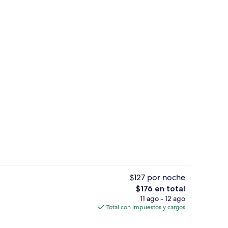
 alrededores y playa de arena blanca
Vista frontal de la propiedad
$127 por noche
El
$176 en total
precio
11 ago - 12 ago
sayunos, comidas, cenas y brunch
Edredón, minibar, caja de seguridad en
total
Total con impuestos y cargos
es
de