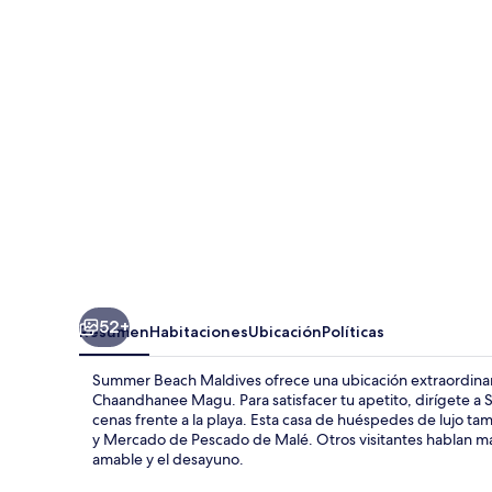
Maldives
52+
Resumen
Habitaciones
Ubicación
Políticas
Summer Beach Maldives ofrece una ubicación extraordinari
Chaandhanee Magu. Para satisfacer tu apetito, dirígete a
cenas frente a la playa. Esta casa de huéspedes de lujo ta
y Mercado de Pescado de Malé. Otros visitantes hablan mar
amable y el desayuno.