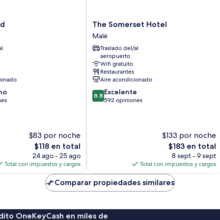
The
nd
The Somerset Hotel
Somerset
Malé
Hotel
al
Traslado del/al
Malé
aeropuerto
Wifi gratuito
Restaurantes
ionado
Aire acondicionado
8.8
no
Excelente
8.8
de
nes
592 opiniones
10,
Excelente,
592
$83 por noche
$133 por noche
opiniones
El
El
$118 en total
$183 en total
precio
precio
24 ago - 25 ago
8 sept - 9 sept
actual
actual
Total con impuestos y cargos
Total con impuestos y cargos
es
es
de
de
Comparar propiedades similares
$118
$183
rédito OneKeyCash en miles de