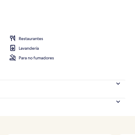
sayunos, comidas, cenas y brunch
Restaurantes
Lavandería
Para no fumadores