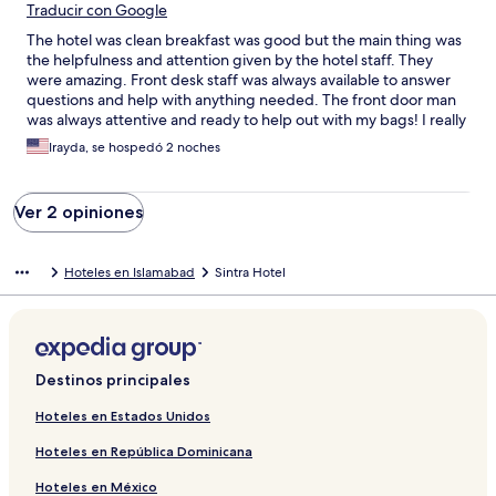
Traducir con Google
The hotel was clean breakfast was good but the main thing was
the helpfulness and attention given by the hotel staff. They
were amazing. Front desk staff was always available to answer
questions and help with anything needed. The front door man
was always attentive and ready to help out with my bags! I really
get appreciated by all as a guest. Thank you!
Irayda, se hospedó 2 noches
Ver 2 opiniones
Hoteles en Islamabad
Sintra Hotel
Destinos principales
Hoteles en Estados Unidos
Hoteles en República Dominicana
Hoteles en México