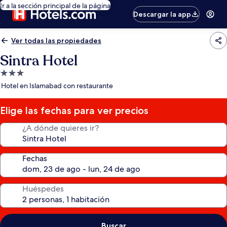
Ir a la sección principal de la página
Descargar la app
Ver todas las propiedades
Sintra Hotel
Propiedad
de
Hotel en Islamabad con restaurante
3.0
estrellas
Elige las fechas para ver precios
¿A dónde quieres ir?
Fechas
Huéspedes
Buscar