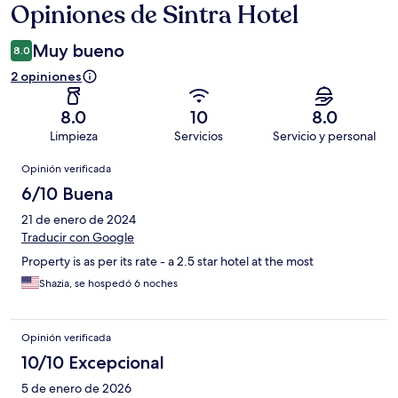
Opiniones de Sintra Hotel
Opiniones
Muy bueno
8.0
2 opiniones
8.0
10
8.0
Limpieza
Servicios
Servicio y personal
Opiniones
Opinión verificada
6/10 Buena
21 de enero de 2024
Traducir con Google
Property is as per its rate - a 2.5 star hotel at the most
Shazia, se hospedó 6 noches
Opinión verificada
10/10 Excepcional
5 de enero de 2026