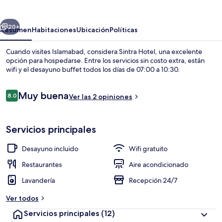
erior
Siguiente
20+
Resumen
Habitaciones
Ubicación
Políticas
Cuando visites Islamabad, considera Sintra Hotel, una excelente
opción para hospedarse. Entre los servicios sin costo extra, están
wifi y el desayuno buffet todos los días de 07:00 a 10:30.
Opiniones
Muy buena
8.0
Ver las 2 opiniones
8.0 de 10,
Servicios principales
Vista a la montaña
Desayuno incluido
Wifi gratuito
Restaurantes
Aire acondicionado
Lavandería
Recepción 24/7
Ver todos
Servicios principales
(12)