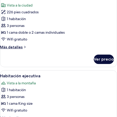
todas
Vista a la ciudad
las
226 pies cuadrados
fotos
de
1 habitación
Habitación
3 personas
Deluxe
1 cama doble o 2 camas individuales
con
Wifi gratuito
1
Más
Más detalles
cama
detalles
matrimonial
sobre
Ver precio
o
Habitación
Deluxe
2
con
Abrir
Un dormitorio ordenado con una cama 
individuales
5
1
Habitación ejecutiva
todas
cama
Vista a la montaña
matrimonial
las
o
1 habitación
fotos
2
de
3 personas
individuales
Habitación
1 cama King size
ejecutiva
Wifi gratuito