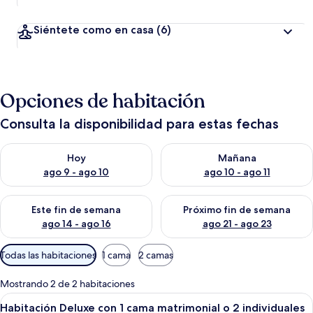
Siéntete como en casa
(6)
Opciones de habitación
Consulta la disponibilidad para estas fechas
Consulta la disponibilidad para hoy ago 9 - ago 10
Consulta la disponibilidad par
Hoy
Mañana
ago 9 - ago 10
ago 10 - ago 11
Consulta la disponibilidad para este fin de semana ago 14 - ag
Consulta la disponibilidad pa
Este fin de semana
Próximo fin de semana
ago 14 - ago 16
ago 21 - ago 23
Filtros
Todas las habitaciones
1 cama
2 camas
disponibles
para
Mostrando 2 de 2 habitaciones
las
Abrir
Una habitación de hotel con una cama 
5
Habitación Deluxe con 1 cama matrimonial o 2 individuales
habitaciones