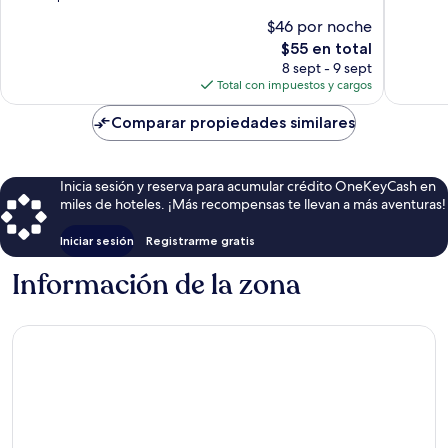
10,
Muy
$46 por noche
Muy
bueno,
El
$55 en total
bueno,
25
precio
21
8 sept - 9 sept
opinion
actual
opiniones
Total con impuestos y cargos
es
de
Comparar propiedades similares
$55
Inicia sesión y reserva para acumular crédito OneKeyCash en
miles de hoteles. ¡Más recompensas te llevan a más aventuras!
Iniciar sesión
Registrarme gratis
Información de la zona