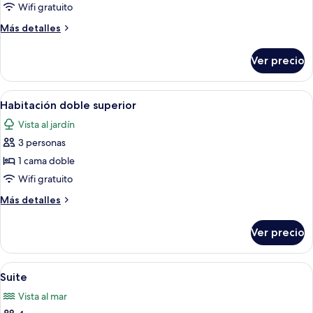
Habitación
Wifi gratuito
individual
Más
Más detalles
detalles
sobre
Ver precio
Habitación
individual
Abrir
Un dormitorio con cama, cómoda, televi
28
Habitación doble superior
todas
Vista al jardín
las
3 personas
fotos
de
1 cama doble
Habitación
Wifi gratuito
doble
Más
Más detalles
superior
detalles
sobre
Ver precio
Habitación
doble
superior
Abrir
Minibar, caja de seguridad en la habitac
16
Suite
todas
Vista al mar
las