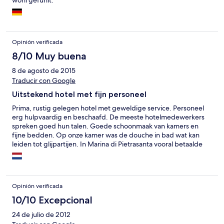
wohl gefühlt.
Opinión verificada
8/10 Muy buena
8 de agosto de 2015
Traducir con Google
Uitstekend hotel met fijn personeel
Prima, rustig gelegen hotel met geweldige service. Personeel
erg hulpvaardig en beschaafd. De meeste hotelmedewerkers
spreken goed hun talen. Goede schoonmaak van kamers en
fijne bedden. Op onze kamer was de douche in bad wat kan
leiden tot glijpartijen. In Marina di Pietrasanta vooral betaalde
stranden, wat ondanks korting via het hotel aardig in de
papieren kan lopen. Ontbijt is goed, maar wel wat eentonig.
Hotel 5 minuutjes lopen van strand. Wij gebruikten ook fietsen
waarvoor betaald moest worden. Hotel is een goede
Opinión verificada
uitvalsbasis om bezienswaardigheden in Lucca, Cinque Terre en
Florence te gaan bekijken. In hotel geen avondeten, maar wel
10/10 Excepcional
heerlijk eten in zusterhotel een eindje verderop. Hotel heeft
24 de julio de 2012
geen verder faciliteiten voor vermaak en ook geen zwembad en