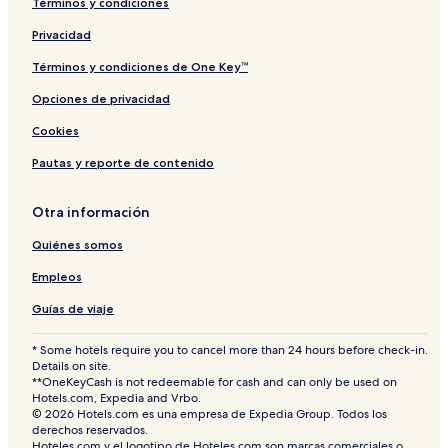
Términos y condiciones
Privacidad
Términos y condiciones de One Key™
Opciones de privacidad
Cookies
Pautas y reporte de contenido
Otra información
Quiénes somos
Empleos
Guías de viaje
* Some hotels require you to cancel more than 24 hours before check-in.
Details on site.
**OneKeyCash is not redeemable for cash and can only be used on
Hotels.com, Expedia and Vrbo.
© 2026 Hotels.com es una empresa de Expedia Group. Todos los
derechos reservados.
Hoteles.com y el logotipo de Hoteles.com son marcas comerciales o