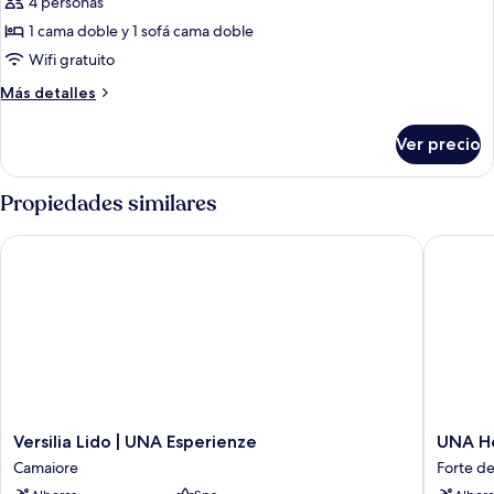
4 personas
fotos
de
1 cama doble y 1 sofá cama doble
Suite
Wifi gratuito
Más
Más detalles
detalles
sobre
Ver precio
Suite
Propiedades similares
Versilia Lido | UNA Esperienze
UNA Hote
Versilia
UNA
Versilia Lido | UNA Esperienze
UNA Ho
Lido
Hotels
Camaiore
Forte d
|
Forte