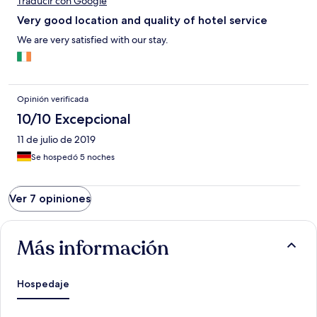
Traducir con Google
is dus vooral geschikt voor rustzoekers. Pietrasanta is een
bruisend stadje waar veel vermaak is in de avonduren.
Very good location and quality of hotel service
We are very satisfied with our stay.
Opinión verificada
10/10 Excepcional
11 de julio de 2019
Se hospedó 5 noches
Ver 7 opiniones
Más información
Hospedaje