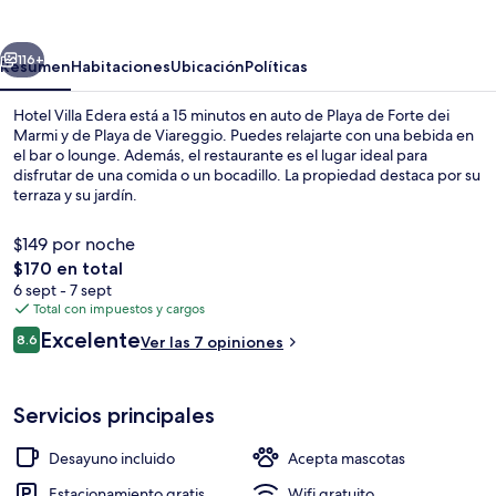
Edera
erior
Siguiente
116+
Resumen
Habitaciones
Ubicación
Políticas
Hotel Villa Edera está a 15 minutos en auto de Playa de Forte dei
Marmi y de Playa de Viareggio. Puedes relajarte con una bebida en
el bar o lounge. Además, el restaurante es el lugar ideal para
disfrutar de una comida o un bocadillo. La propiedad destaca por su
terraza y su jardín.
$149 por noche
El
$170 en total
precio
6 sept - 7 sept
Terraza o patio
total
Total con impuestos y cargos
es
Opiniones
Excelente
8.6
Ver las 7 opiniones
de
8.6 de 10,
$170
Servicios principales
Desayuno incluido
Acepta mascotas
Estacionamiento gratis
Wifi gratuito