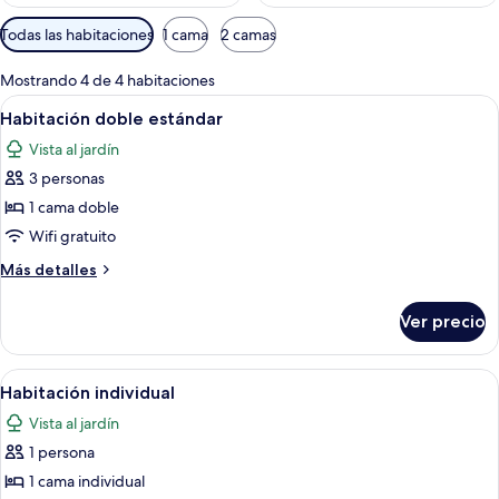
Filtros
Todas las habitaciones
1 cama
2 camas
disponibles
para
Mostrando 4 de 4 habitaciones
las
Abrir
Habitación de hotel con cama, escritori
29
Habitación doble estándar
habitaciones
todas
Vista al jardín
las
3 personas
fotos
de
1 cama doble
Habitación
Wifi gratuito
doble
Más
Más detalles
estándar
detalles
sobre
Ver precio
Habitación
doble
estándar
Abrir
Habitación de hotel con cama, una mes
8
Habitación individual
todas
Vista al jardín
las
1 persona
fotos
de
1 cama individual