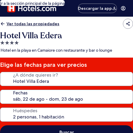
Ir a la sección principal de la página
Descargar la app
Ver todas las propiedades
Hotel Villa Edera
Propiedad
de
Hotel en la playa en Camaiore con restaurante y bar o lounge
4.0
estrellas
Elige las fechas para ver precios
¿A dónde quieres ir?
Fechas
Huéspedes
Buscar