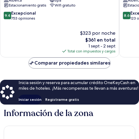
Alberca
Spa
Alberc
UNA
dei
Estacionamiento gratis
Wifi gratuito
Estaci
Esperienze
Marmi
Camaiore
Forte
9.4
8.6
Excepcional
Exc
9.4
8.6
dei
de
de
753 opiniones
123 
Marmi
10,
10,
Excepcional,
Excelent
$323 por noche
753
123
El
$361 en total
opiniones
opinion
precio
1 sept - 2 sept
actual
Total con impuestos y cargos
es
de
Comparar propiedades similares
$361
Inicia sesión y reserva para acumular crédito OneKeyCash en
miles de hoteles. ¡Más recompensas te llevan a más aventuras!
Iniciar sesión
Registrarme gratis
Información de la zona