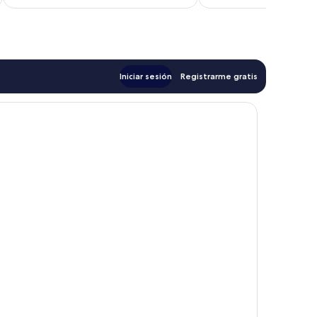
es
de
$39
Iniciar sesión
Registrarme gratis