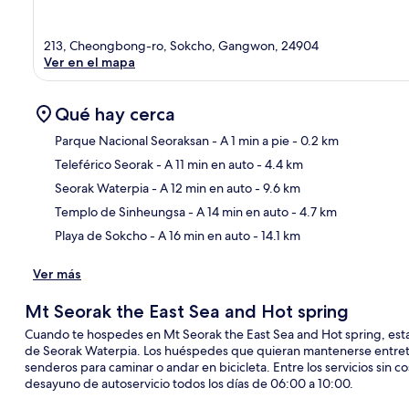
213, Cheongbong-ro, Sokcho, Gangwon, 24904
Ver en el mapa
Qué hay cerca
Parque Nacional Seoraksan
- A 1 min a pie
- 0.2 km
Teleférico Seorak
- A 11 min en auto
- 4.4 km
Sec
Seorak Waterpia
- A 12 min en auto
- 9.6 km
Templo de Sinheungsa
- A 14 min en auto
- 4.7 km
Playa de Sokcho
- A 16 min en auto
- 14.1 km
Ver más
Mt Seorak the East Sea and Hot spring
Cuando te hospedes en Mt Seorak the East Sea and Hot spring, esta
de Seorak Waterpia. Los huéspedes que quieran mantenerse entre
senderos para caminar o andar en bicicleta. Entre los servicios sin co
desayuno de autoservicio todos los días de 06:00 a 10:00.