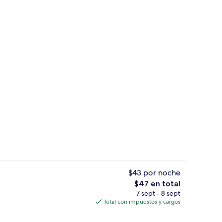
Recepción
$43 por noche
El
$47 en total
precio
7 sept - 8 sept
 de alta calidad, wifi gratis y ropa de cama
Recepción
total
Total con impuestos y cargos
es
de