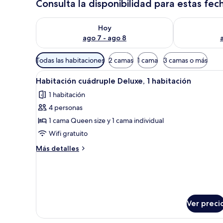
Consulta la disponibilidad para estas fec
Consulta la disponibilidad para hoy ago 7 - ago 8
Consulta la d
Hoy
ago 7 - ago 8
Filtros
Todas las habitaciones
2 camas
1 cama
3 camas o más
disponibles
Abrir
Habitación de hotel con dos cam
para
9
Habitación cuádruple Deluxe, 1 habitación
todas
las
1 habitación
las
habitaciones
4 personas
fotos
de
1 cama Queen size y 1 cama individual
Habitación
Wifi gratuito
cuádruple
Más
Más detalles
Deluxe,
detalles
1
sobre
Habitación
habitación
cuádruple
Deluxe,
1
Ver preci
habitación