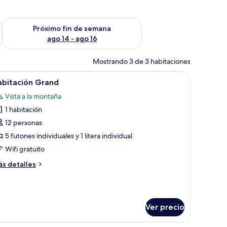
fin de semana ago 7 - ago 9
Consulta la disponibilidad para el próximo fin de semana ago 
Próximo fin de semana
ago 14 - ago 16
Mostrando 3 de 3 habitaciones
cortinas.
e madera y cabecera de metal, una mesita de noche y una ventana con cortin
brir
Una habitación de hotel con piso de madera, u
11
abitación Grand
odas
Vista a la montaña
s
1 habitación
otos
e
12 personas
abitación
5 futones individuales y 1 litera individual
rand
Wifi gratuito
ás
s detalles
talles
bre
bitación
rand
Ver precio