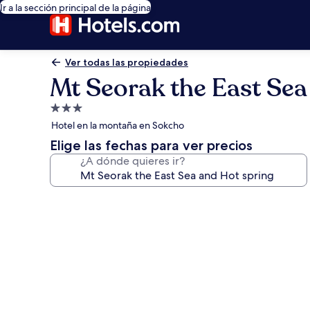
Ir a la sección principal de la página
Ver todas las propiedades
Mt Seorak the East Sea
Propiedad
de
Hotel en la montaña en Sokcho
3.0
Elige las fechas para ver precios
estrellas
¿A dónde quieres ir?
Galería
de
fotos
de
Mt
Seorak