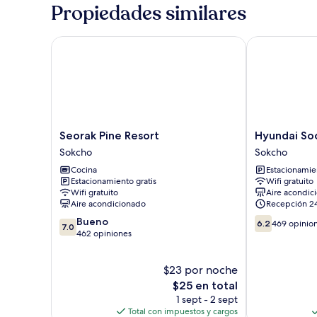
Propiedades similares
Seorak Pine Resort
Hyundai Soo 
Seorak
Hyundai
Seorak Pine Resort
Hyundai So
Pine
Soo
Sokcho
Sokcho
Resort
Resort
Cocina
Estacionamien
Sokcho
Sokcho
Estacionamiento gratis
Wifi gratuito
Sokcho
Wifi gratuito
Aire acondic
Aire acondicionado
Recepción 2
7.0
6.2
Bueno
6.2
469 opinio
7.0
de
de
462 opiniones
10,
10,
Bueno,
469
$23 por noche
462
opiniones
opiniones
El
$25 en total
precio
1 sept - 2 sept
actual
Total con impuestos y cargos