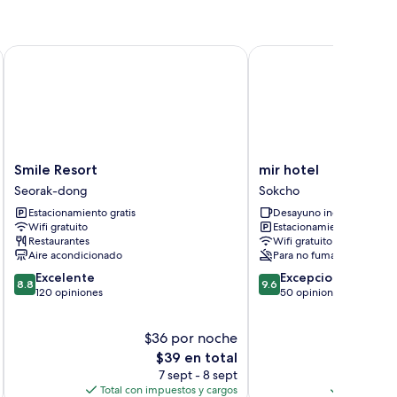
Smile Resort
mir hotel
Smile
mir
Smile Resort
mir hotel
Resort
hotel
Seorak-dong
Sokcho
Seorak-
Sokcho
Estacionamiento gratis
Desayuno incluido
dong
Wifi gratuito
Estacionamiento gratis
Restaurantes
Wifi gratuito
Aire acondicionado
Para no fumadores
8.8
9.6
Excelente
Excepcional
8.8
9.6
de
de
120 opiniones
50 opiniones
10,
10,
Excelente,
Excepcional,
$36 por noche
$
120
50
opiniones
El
opiniones
$39 en total
precio
7 sept - 8 sept
actual
Total con impuestos y cargos
Total con 