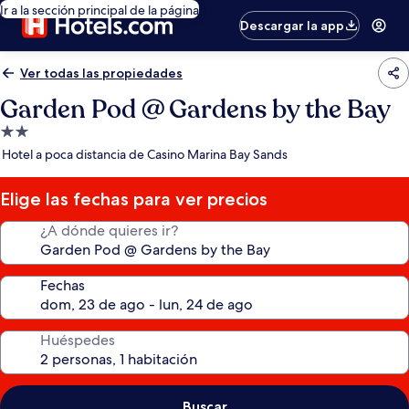
Ir a la sección principal de la página
Descargar la app
Ver todas las propiedades
Garden Pod @ Gardens by the Bay
Propiedad
de
Hotel a poca distancia de Casino Marina Bay Sands
2.0
estrellas
Elige las fechas para ver precios
¿A dónde quieres ir?
Fechas
Huéspedes
Buscar