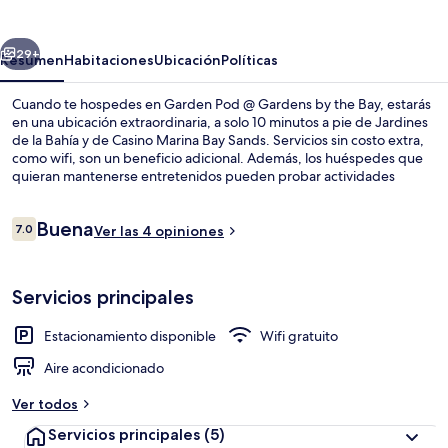
@
Gardens
erior
Siguiente
by
29+
Resumen
Habitaciones
Ubicación
Políticas
the
Cuando te hospedes en Garden Pod @ Gardens by the Bay, estarás
Bay
en una ubicación extraordinaria, a solo 10 minutos a pie de Jardines
de la Bahía y de Casino Marina Bay Sands. Servicios sin costo extra,
como wifi, son un beneficio adicional. Además, los huéspedes que
quieran mantenerse entretenidos pueden probar actividades
cercanas, como senderos para caminar o andar en bicicleta.
Asimismo, tanto Parque acuático Marina Bay Sands Skypark como
Opiniones
Buena
Raffles Place están a 15 minutos a pie. Hay opciones de transporte
7.0
Ver las 4 opiniones
7.0 de 10,
público a una corta distancia a pie: Marina South Station está a 8
minutos y Estación de metro de Bayfront está a 9 minutos.
1 habitación, espacio para trabajar co
Servicios principales
Estacionamiento disponible
Wifi gratuito
Aire acondicionado
Ver todos
Servicios principales
(5)