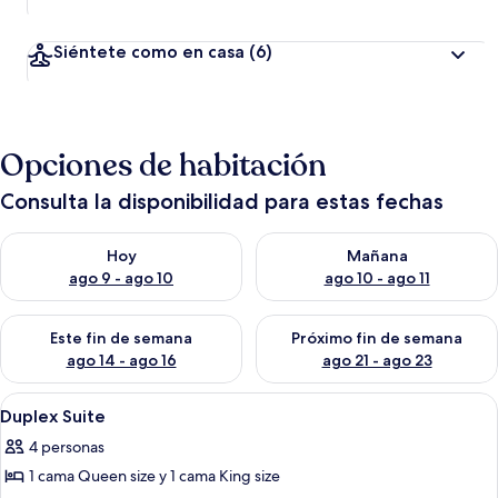
Siéntete como en casa
(6)
Opciones de habitación
Consulta la disponibilidad para estas fechas
Consulta la disponibilidad para hoy ago 9 - ago 10
Consulta la disponibilidad par
Hoy
Mañana
ago 9 - ago 10
ago 10 - ago 11
Consulta la disponibilidad para este fin de semana ago 14 - ag
Consulta la disponibilidad pa
Este fin de semana
Próximo fin de semana
ago 14 - ago 16
ago 21 - ago 23
Abrir
1 habitación, espacio para trabajar co
5
Duplex Suite
todas
4 personas
las
1 cama Queen size y 1 cama King size
fotos