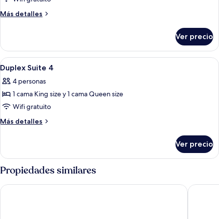
Duplex
Más
Más detalles
Suite
detalles
sobre
3
Ver precio
Duplex
Suite
3
Abrir
1 habitación, espacio para trabajar co
5
Duplex Suite 4
todas
4 personas
las
1 cama King size y 1 cama Queen size
fotos
de
Wifi gratuito
Duplex
Más
Más detalles
Suite
detalles
sobre
4
Ver precio
Duplex
Suite
4
Propiedades similares
Owen House by Hmlet
Pan Paci