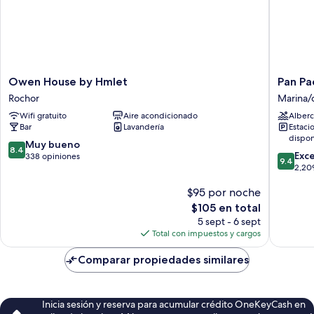
Owen
Pan
Owen House by Hmlet
Pan Pa
House
Pacific
Rochor
Marina/
by
Singapo
Wifi gratuito
Aire acondicionado
Alberc
Hmlet
Marina/
Bar
Lavandería
Estaci
Rochor
náutico
dispon
Marina
8.4
Muy bueno
8.4
9.4
Bay
Exc
de
338 opiniones
9.4
de
2,20
10,
10,
Muy
$95 por noche
Excepcio
bueno,
2,209
338
El
$105 en total
opinion
opiniones
precio
5 sept - 6 sept
actual
Total con impuestos y cargos
es
de
Comparar propiedades similares
$105
Inicia sesión y reserva para acumular crédito OneKeyCash en