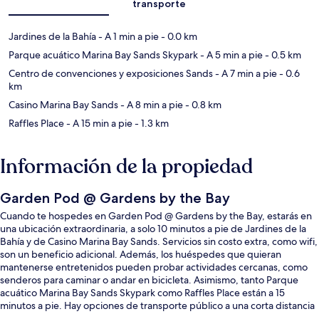
transporte
Jardines de la Bahía
- A 1 min a pie
- 0.0 km
Parque acuático Marina Bay Sands Skypark
- A 5 min a pie
- 0.5 km
Centro de convenciones y exposiciones Sands
- A 7 min a pie
- 0.6
km
Casino Marina Bay Sands
- A 8 min a pie
- 0.8 km
Raffles Place
- A 15 min a pie
- 1.3 km
Información de la propiedad
Garden Pod @ Gardens by the Bay
Cuando te hospedes en Garden Pod @ Gardens by the Bay, estarás en
una ubicación extraordinaria, a solo 10 minutos a pie de Jardines de la
Bahía y de Casino Marina Bay Sands. Servicios sin costo extra, como wifi,
son un beneficio adicional. Además, los huéspedes que quieran
mantenerse entretenidos pueden probar actividades cercanas, como
senderos para caminar o andar en bicicleta. Asimismo, tanto Parque
acuático Marina Bay Sands Skypark como Raffles Place están a 15
minutos a pie. Hay opciones de transporte público a una corta distancia
a pie: Marina South Station está a 8 minutos y Estación de metro de