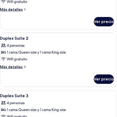
de
Wifi gratuito
Duplex
Más
Más detalles
Suite
detalles
sobre
Ver precio
Duplex
Suite
Abrir
1 habitación, espacio para trabajar co
5
Duplex Suite 2
todas
4 personas
las
1 cama Queen size y 1 cama King size
fotos
de
Wifi gratuito
Duplex
Más
Más detalles
Suite
detalles
sobre
2
Ver precio
Duplex
Suite
2
Abrir
1 habitación, espacio para trabajar co
5
Duplex Suite 3
todas
4 personas
las
1 cama Queen size y 1 cama King size
fotos
de
Wifi gratuito