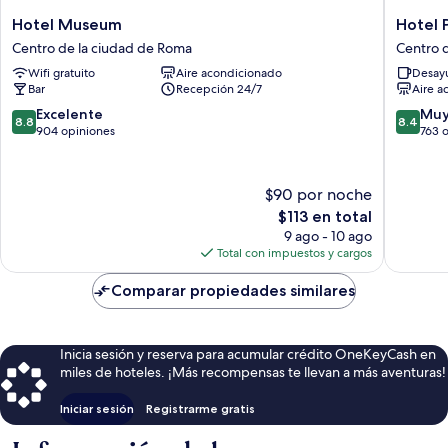
Hotel
Hotel
Hotel Museum
Hotel P
Museum
Prati
Centro de la ciudad de Roma
Centro 
Centro
Centro
Wifi gratuito
Aire acondicionado
Desayu
de
de
Bar
Recepción 24/7
Aire a
la
la
ciudad
ciudad
8.8
8.4
Excelente
Muy
8.8
8.4
de
de
de
de
904 opiniones
763 
Roma
Roma
10,
10,
Excelente,
Muy
904
bueno,
$90 por noche
opiniones
763
El
$113 en total
opinion
precio
9 ago - 10 ago
actual
Total con impuestos y cargos
es
de
Comparar propiedades similares
$113
Inicia sesión y reserva para acumular crédito OneKeyCash en
miles de hoteles. ¡Más recompensas te llevan a más aventuras!
Iniciar sesión
Registrarme gratis