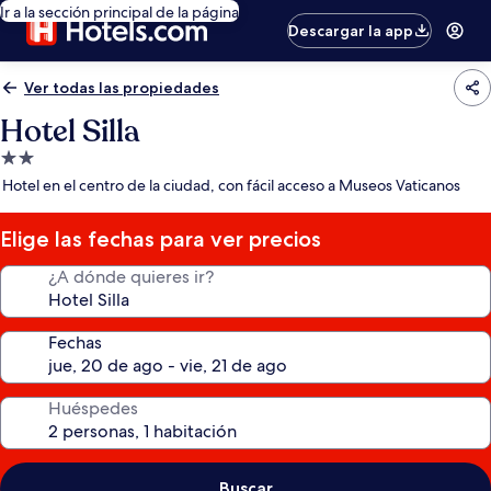
Ir a la sección principal de la página
Descargar la app
Ver todas las propiedades
Hotel Silla
Propiedad
de
Hotel en el centro de la ciudad, con fácil acceso a Museos Vaticanos
2.0
estrellas
Elige las fechas para ver precios
¿A dónde quieres ir?
Fechas
Huéspedes
Buscar