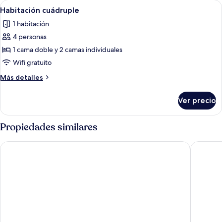
Abrir
Una habitación de hotel con dos camas, 
5
Habitación cuádruple
todas
1 habitación
las
4 personas
fotos
de
1 cama doble y 2 camas individuales
Habitación
Wifi gratuito
cuádruple
Más
Más detalles
detalles
sobre
Ver precio
Habitación
cuádruple
Propiedades similares
Hotel Museum
Hotel Pra