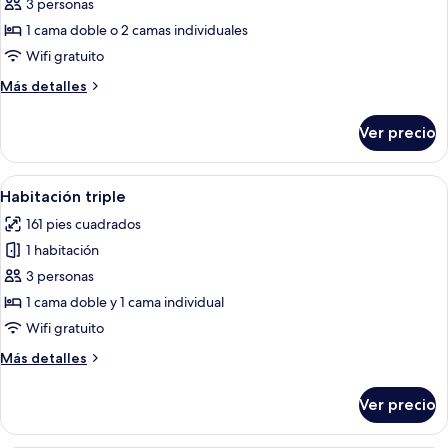
3 personas
Habitación
estándar
1 cama doble o 2 camas individuales
con
Wifi gratuito
1
Más
Más detalles
cama
detalles
matrimonial
sobre
Ver precio
Habitación
o
estándar
2
con
Abrir
Edredón, caja de seguridad en la habit
individuales
4
1
Habitación triple
todas
cama
161 pies cuadrados
matrimonial
las
o
1 habitación
fotos
2
de
3 personas
individuales
Habitación
1 cama doble y 1 cama individual
triple
Wifi gratuito
Más
Más detalles
detalles
sobre
Ver precio
Habitación
triple