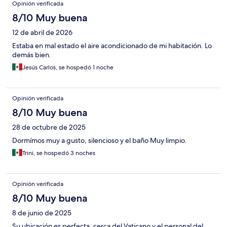
Opiniones
Opinión verificada
8/10 Muy buena
12 de abril de 2026
Estaba en mal estado el aire acondicionado de mi habitación. Lo
demás bien.
Jesús Carlos, se hospedó 1 noche
Opinión verificada
8/10 Muy buena
28 de octubre de 2025
Dormímos muy a gusto, silencioso y el baño Muy limpio.
Trini, se hospedó 3 noches
Opinión verificada
8/10 Muy buena
8 de junio de 2025
Su ubicación es perfecta, cerca del Vaticano y el personal del