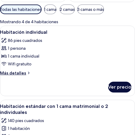
Filtros
Todas las habitaciones
1 cama
2 camas
3 camas o más
disponibles
para
Mostrando 4 de 4 habitaciones
las
Abrir
Edredón, caja de seguridad en la habit
4
Habitación individual
habitaciones
todas
86 pies cuadrados
las
1 persona
fotos
de
1 cama individual
Habitación
Wifi gratuito
individual
Más
Más detalles
detalles
sobre
Ver precio
Habitación
individual
Abrir
Edredón, caja de seguridad en la habit
11
Habitación estándar con 1 cama matrimonial o 2
todas
individuales
las
140 pies cuadrados
fotos
1 habitación
de