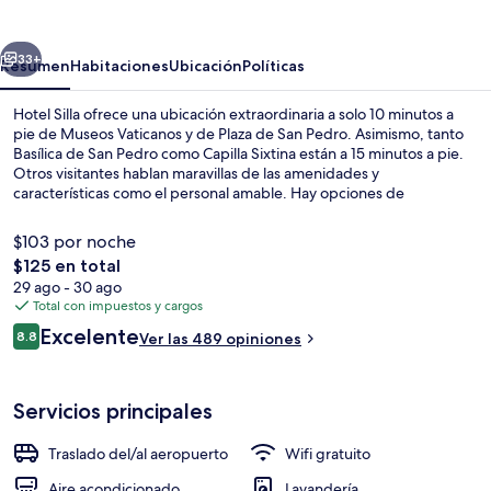
erior
Siguiente
33+
Resumen
Habitaciones
Ubicación
Políticas
Hotel Silla ofrece una ubicación extraordinaria a solo 10 minutos a
pie de Museos Vaticanos y de Plaza de San Pedro. Asimismo, tanto
Basílica de San Pedro como Capilla Sixtina están a 15 minutos a pie.
Otros visitantes hablan maravillas de las amenidades y
características como el personal amable. Hay opciones de
transporte público a una corta distancia a pie: Estación de metro
Ottaviano - San Pietro - Musei Vaticani queda a unos pasos y Milizie-
$103 por noche
Angelico Tram Stop está a 4 minutos.
El
$125 en total
precio
29 ago - 30 ago
Vista frontal de la propiedad
total
Total con impuestos y cargos
es
Opiniones
Excelente
8.8
Ver las 489 opiniones
de
8.8 de 10,
$125
Servicios principales
Traslado del/al aeropuerto
Wifi gratuito
Aire acondicionado
Lavandería