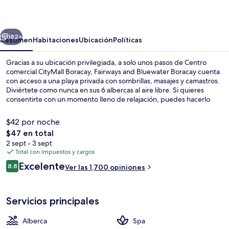
Bluewater
Boracay
erior
Siguiente
182+
Resumen
Habitaciones
Ubicación
Políticas
Gracias a su ubicación privilegiada, a solo unos pasos de Centro
comercial CityMall Boracay, Fairways and Bluewater Boracay cuenta
con acceso a una playa privada con sombrillas, masajes y camastros.
Diviértete como nunca en sus 6 albercas al aire libre. Si quieres
consentirte con un momento lleno de relajación, puedes hacerlo
con un masaje de tejido profundo, una sesión de aromaterapia o
una sesión de reflexología. Uno de sus 10 restaurantes es We Chill
$42 por noche
Gastropub, que sirve cocina internacional y está abierto para la
El
$47 en total
comida y la cena. Destacan sus 3 bares junto a la alberca, su campo
precio
2 sept - 3 sept
de golf y su sala de fitness. La alberca y el personal amable reciben
6 albercas al aire libre y camas balines
total
Total con impuestos y cargos
muy buenas calificaciones de otros visitantes.
es
Opiniones
Excelente
8.8
Ver las 1,700 opiniones
de
8.8 de 10,
$47
Servicios principales
Alberca
Spa