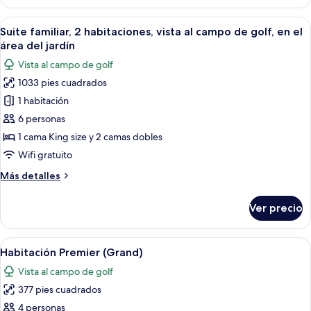
Premier,
alberca
vista
Abrir
Una sala de estar moderna con un sofá
(Lucia)
5
a
Suite familiar, 2 habitaciones, vista al campo de golf, en el
todas
la
área del jardín
alberca
las
Vista al campo de golf
(Lucia)
fotos
1033 pies cuadrados
de
1 habitación
Suite
familiar,
6 personas
2
1 cama King size y 2 camas dobles
habitaciones,
Wifi gratuito
vista
Más
Más detalles
al
detalles
campo
sobre
Ver precio
Suite
de
familiar,
golf,
2
Abrir
Habitación de hotel moderna con dos 
en
7
habitaciones,
Habitación Premier (Grand)
todas
el
vista
Vista al campo de golf
al
las
área
campo
377 pies cuadrados
fotos
del
de
de
4 personas