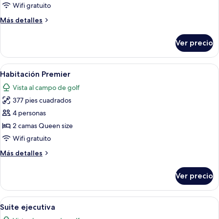
doble
Wifi gratuito
superior
Más
Más detalles
detalles
sobre
Ver precio
Habitación
doble
superior
Abrir
Ropa de cama de alta calidad, edredó
8
Habitación Premier
todas
Vista al campo de golf
las
377 pies cuadrados
fotos
de
4 personas
Habitación
2 camas Queen size
Premier
Wifi gratuito
Más
Más detalles
detalles
sobre
Ver precio
Habitación
Premier
Abrir
Una habitación de hotel moderna con u
6
Suite ejecutiva
todas