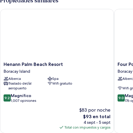
Propiedades similares
Henann Palm Beach Resort
Four Poi
Henann
Four
Henann Palm Beach Resort
Four P
Palm
Points
Boracay Island
Boracay 
Beach
by
Alberca
Spa
Alberc
Resort
Sherato
Traslado del/al
Wifi gratuito
Boracay
Boracay
aeropuerto
Wifi g
Island
Boracay
9.2
9.0
Magnífico
Island
Mag
9.2
9.0
de
de
1,007 opiniones
176 
10,
10,
$83 por noche
Magnífico,
Magnífi
El
$93 en total
1,007
176
precio
opiniones
opinion
4 sept - 5 sept
actual
Total con impuestos y cargos
es