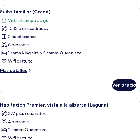
Room
Abrir
Una sala de estar moderna con un sofá,
6
Suite familiar (Grand)
todas
Vista al campo de golf
las
1033 pies cuadrados
fotos
de
2 habitaciones
Suite
6 personas
familiar
1 cama King size y 2 camas Queen size
(Grand)
Wifi gratuito
Más
Más detalles
detalles
sobre
Ver precio
Suite
familiar
(Grand)
Abrir
Una habitación de hotel moderna con d
6
Habitación Premier, vista a la alberca (Laguna)
todas
377 pies cuadrados
las
4 personas
fotos
de
2 camas Queen size
Habitación
Wifi gratuito