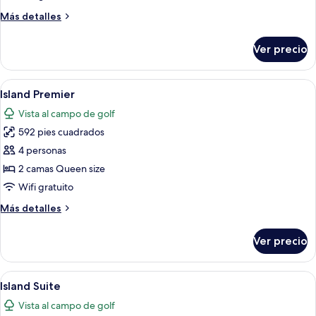
Premier,
Más
Más detalles
vista
detalles
a
sobre
Ver precio
Habitación
la
Premier,
alberca
vista
Abrir
Habitación de hotel con dos camas, un es
(Laguna)
6
a
Island Premier
todas
la
Vista al campo de golf
alberca
las
(Laguna)
592 pies cuadrados
fotos
de
4 personas
Island
2 camas Queen size
Premier
Wifi gratuito
Más
Más detalles
detalles
sobre
Ver precio
Island
Premier
Abrir
Una habitación de hotel con dos camas, 
6
Island Suite
todas
Vista al campo de golf
las