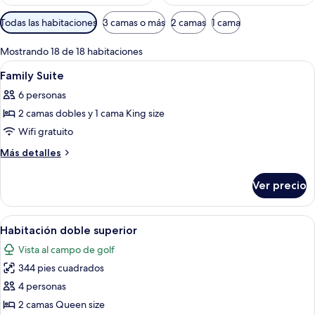
Filtros
Todas las habitaciones
3 camas o más
2 camas
1 cama
disponibles
para
Mostrando 18 de 18 habitaciones
las
Abrir
Ropa de cama de alta calidad, edredó
5
Family Suite
habitaciones
todas
6 personas
las
2 camas dobles y 1 cama King size
fotos
de
Wifi gratuito
Family
Más
Más detalles
Suite
detalles
sobre
Ver precio
Family
Suite
Abrir
Habitación de hotel con cama, escritorio
6
Habitación doble superior
todas
Vista al campo de golf
las
344 pies cuadrados
fotos
de
4 personas
Habitación
2 camas Queen size