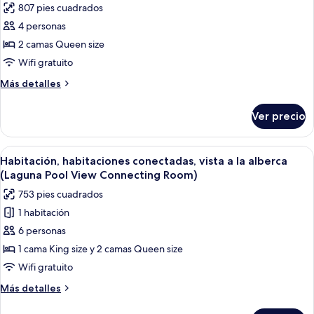
807 pies cuadrados
fotos
de
4 personas
Island
2 camas Queen size
Suite
Wifi gratuito
Más
Más detalles
detalles
sobre
Ver precio
Island
Suite
Abrir
Habitación de hotel con dos camas, un e
8
Habitación, habitaciones conectadas, vista a la alberca
todas
(Laguna Pool View Connecting Room)
las
753 pies cuadrados
fotos
1 habitación
de
6 personas
Habitación,
habitaciones
1 cama King size y 2 camas Queen size
conectadas,
Wifi gratuito
vista
Más
Más detalles
a
detalles
sobre