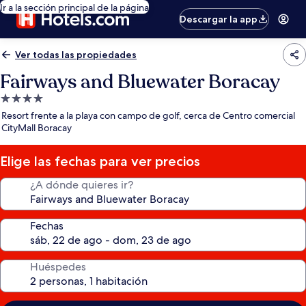
Ir a la sección principal de la página
Descargar la app
Ver todas las propiedades
Fairways and Bluewater Boracay
Propiedad
de
Resort frente a la playa con campo de golf, cerca de Centro comercial
4.0
CityMall Boracay
estrellas
Elige las fechas para ver precios
¿A dónde quieres ir?
Fechas
Huéspedes