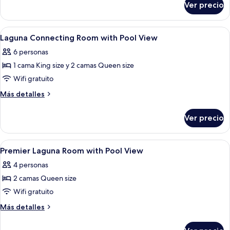
la
Ver precio
Habitación,
alberca
habitaciones
(Laguna
conectadas,
Abrir
Ropa de cama de alta calidad, edredó
Pool
9
vista
Laguna Connecting Room with Pool View
todas
a
View
6 personas
la
las
Connecting
alberca
1 cama King size y 2 camas Queen size
fotos
Room)
(Laguna
de
Wifi gratuito
Pool
Laguna
View
Más
Más detalles
Connecting
Connecting
detalles
Room)
sobre
Room
Ver precio
Laguna
with
Connecting
Pool
Room
Abrir
Ropa de cama de alta calidad, edredó
6
View
with
Premier Laguna Room with Pool View
todas
Pool
4 personas
View
las
2 camas Queen size
fotos
de
Wifi gratuito
Premier
Más
Más detalles
Laguna
detalles
sobre
Room