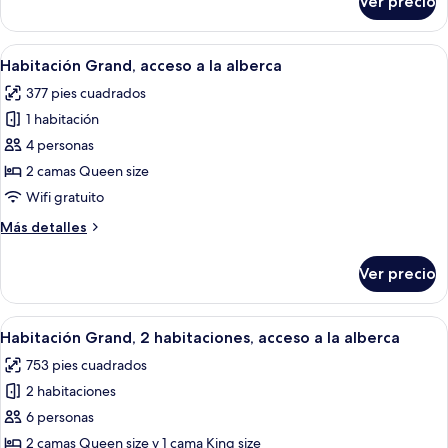
Ver precio
Premier
with
Laguna
Pool
Room
Abrir
Habitación de hotel con cama, escritorio
5
View
with
Habitación Grand, acceso a la alberca
todas
Pool
377 pies cuadrados
View
las
1 habitación
fotos
de
4 personas
Habitación
2 camas Queen size
Grand,
Wifi gratuito
acceso
Más
Más detalles
a
detalles
la
sobre
Ver precio
Habitación
alberca
Grand,
acceso
Abrir
Habitación de hotel moderna con una ca
5
a
Habitación Grand, 2 habitaciones, acceso a la alberca
todas
la
753 pies cuadrados
alberca
las
2 habitaciones
fotos
de
6 personas
Habitación
2 camas Queen size y 1 cama King size