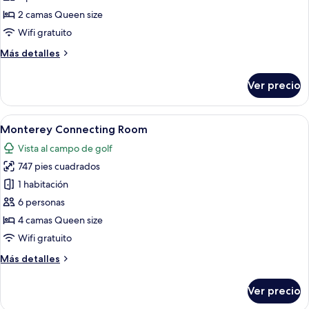
jardín
golf,
Habitación
en
2 camas Queen size
el
Premier
Wifi gratuito
área
(Grand)
del
Más
Más detalles
jardín
detalles
sobre
Ver precio
Habitación
Premier
(Grand)
Abrir
Habitación de hotel con dos camas, un e
5
Monterey Connecting Room
todas
Vista al campo de golf
las
747 pies cuadrados
fotos
de
1 habitación
Monterey
6 personas
Connecting
4 camas Queen size
Room
Wifi gratuito
Más
Más detalles
detalles
sobre
Ver precio
Monterey
Connecting