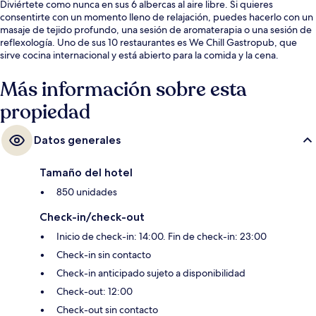
Diviértete como nunca en sus 6 albercas al aire libre. Si quieres
consentirte con un momento lleno de relajación, puedes hacerlo con un
masaje de tejido profundo, una sesión de aromaterapia o una sesión de
reflexología. Uno de sus 10 restaurantes es We Chill Gastropub, que
sirve cocina internacional y está abierto para la comida y la cena.
Destacan sus 3 bares junto a la alberca, su campo de golf y su sala de
fitness. La alberca y el personal amable reciben muy buenas
Más información sobre esta
calificaciones de otros visitantes.
propiedad
Datos generales
Tamaño del hotel
850 unidades
Check-in/check-out
Inicio de check-in: 14:00. Fin de check-in: 23:00
Check-in sin contacto
Check-in anticipado sujeto a disponibilidad
Check-out: 12:00
Check-out sin contacto