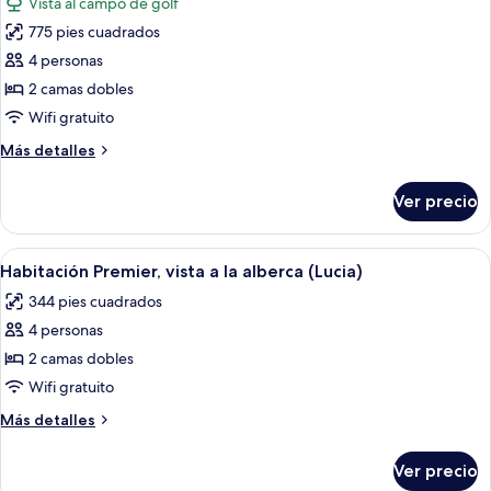
Vista al campo de golf
las
775 pies cuadrados
fotos
de
4 personas
Suite
2 camas dobles
ejecutiva
Wifi gratuito
Más
Más detalles
detalles
sobre
Ver precio
Suite
ejecutiva
Abrir
Habitación de hotel con dos camas, un e
6
Habitación Premier, vista a la alberca (Lucia)
todas
344 pies cuadrados
las
4 personas
fotos
de
2 camas dobles
Habitación
Wifi gratuito
Premier,
Más
Más detalles
vista
detalles
a
sobre
Ver precio
Habitación
la