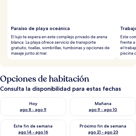
Paraíso de playa oceánica
Trabaj
El lujo te espera en este complejo privado de arena
Este com
blanca. La playa ofrece servicio de transporte
frente a
gratuito, toallas, sombrillas, tumbonas y opciones de
el trabaj
masaje junto al mar.
piscina 
Opciones de habitación
Consulta la disponibilidad para estas fechas
Consulta la disponibilidad para hoy ago 8 - ago 9
Consulta la disponibilidad pa
Hoy
Mañana
ago 8 - ago 9
ago 9 - ago 10
Consulta la disponibilidad para este fin de semana ago 14 - ag
Consulta la disponibilidad pa
Este fin de semana
Próximo fin de semana
ago 14 - ago 16
ago 21 - ago 23