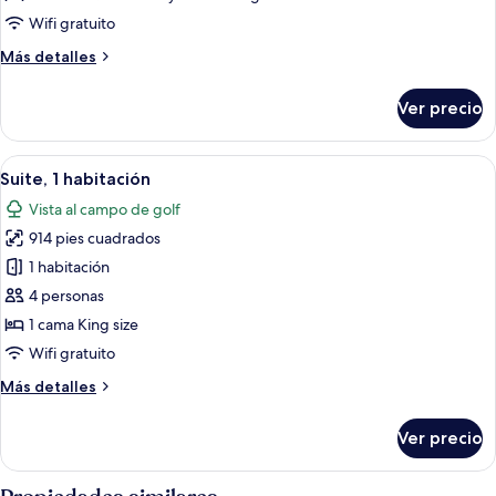
Grand,
Wifi gratuito
2
Más
Más detalles
habitaciones,
detalles
acceso
sobre
Ver precio
Habitación
a
Grand,
la
2
Abrir
Habitación de hotel con zona de comedo
alberca
5
habitaciones,
Suite, 1 habitación
todas
acceso
Vista al campo de golf
a
las
la
914 pies cuadrados
fotos
alberca
de
1 habitación
Suite,
4 personas
1
1 cama King size
habitación
Wifi gratuito
Más
Más detalles
detalles
sobre
Ver precio
Suite,
1
habitación